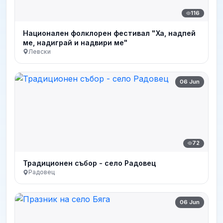
116
Национален фолклорен фестивал "Ха, надпей
ме, надиграй и надвири ме"
Левски
06 Jun
72
Традиционен събор - село Радовец
Радовец
06 Jun