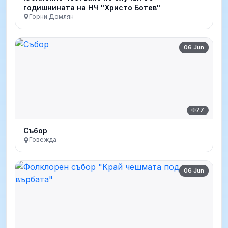
годишнината на НЧ "Христо Ботев"
Горни Домлян
06 Jun
77
Събор
Говежда
06 Jun