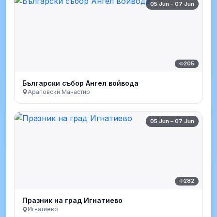
05 Jun – 07 Jun
205
Български събор Ангел войвода
Араповски Манастир
05 Jun – 07 Jun
282
Празник на град Игнатиево
Игнатиево