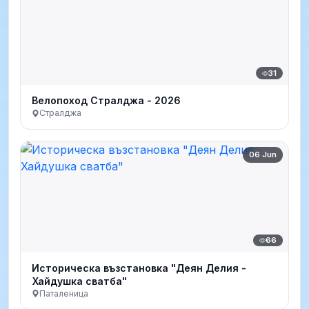
31
Велопоход Стралджа - 2026
Стралджа
06 Jun
66
Историческа възстановка "Деян Делия -
Хайдушка сватба"
Паталеница