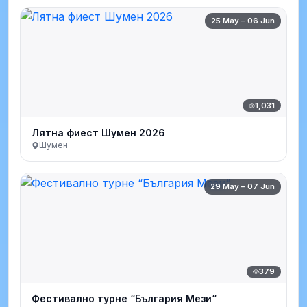
25 May – 06 Jun
1,031
Лятна фиест Шумен 2026
Шумен
29 May – 07 Jun
379
Фестивално турне “България Мези“