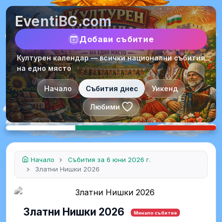
EventiBG.com
Добави събитие
Културен календар — всички национални събития
на едно място
Начало
Събития днес
Уикенд
Любими
Начало
Събития за 6 юни 2026 г.
Златни Нишки 2026
Златни Нишки 2026
Минало събитие