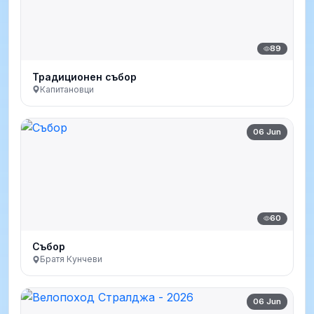
89
Традиционен събор
Капитановци
06 Jun
60
Събор
Братя Кунчеви
06 Jun