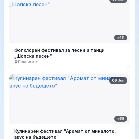
111
Фолклорен фестивал за песни и танци
„Шопска песен“
Локорско
06 Jun
58
Кулинарен фестивал "Аромат от миналото,
вкус на бъдещето"