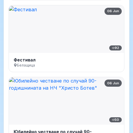
06 Jun
92
Фестивал
Белащица
06 Jun
50
Юбилейно честване по случай 90-