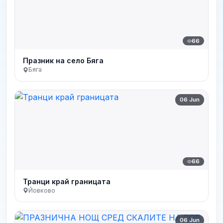
66
Празник на село Бяга
Бяга
06 Jun
66
Транци край границата
Йовково
06 Jun