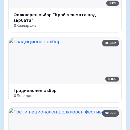
113
Фолклорен събор "Край чешмата под
върбата"
Кайнарджа
06 Jun
165
Традиционен събор
Лесидрен
06 Jun