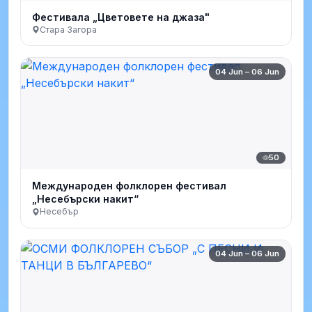
Фестивала „Цветовете на джаза"
Стара Загора
04 Jun – 06 Jun
50
Международен фолклорен фестивал
„Несебърски накит“
Несебър
04 Jun – 06 Jun