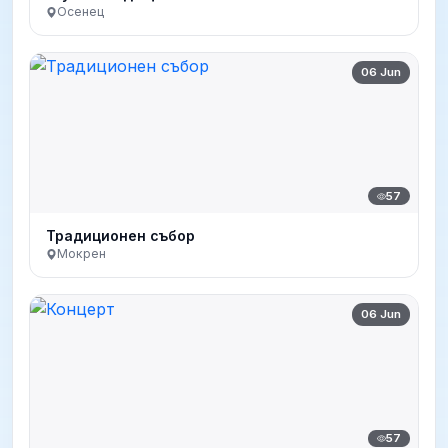
Осенец
06 Jun
57
Традиционен събор
Мокрен
06 Jun
57