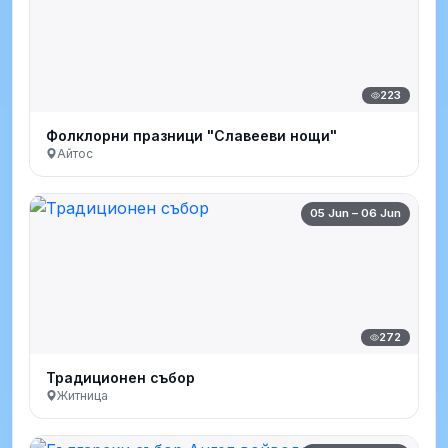
223
Фолклорни празници "Славееви нощи"
Айтос
05 Jun – 06 Jun
272
Традиционен събор
Житница