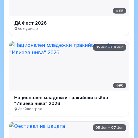
115
ДА Фест 2026
Божурище
05 Jun – 06 Jun
90
Национален младежки тракийски събор
"Илиева нива" 2026
Ивайловград
05 Jun – 07 Jun