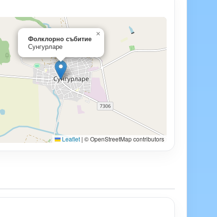
×
Фолклорно събитие
Сунгурларе
Leaflet
|
© OpenStreetMap contributors