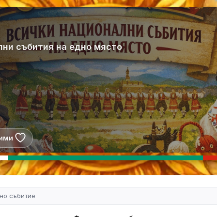
лни събития на едно място
ими
но събитие