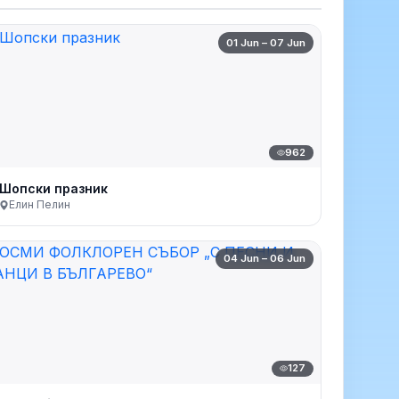
01 Jun – 07 Jun
962
Шопски празник
Елин Пелин
04 Jun – 06 Jun
127