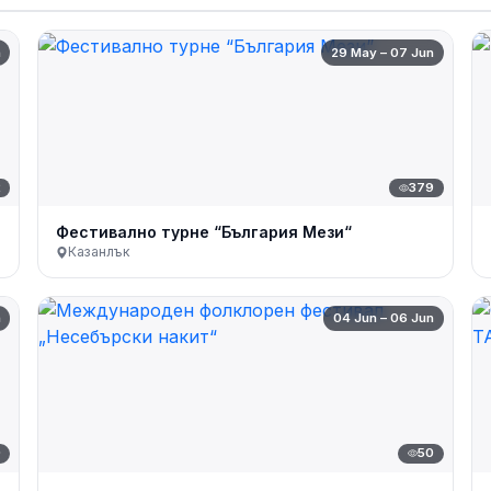
n
29 May – 07 Jun
2
379
Фестивално турне “България Мези“
Казанлък
n
04 Jun – 06 Jun
0
50