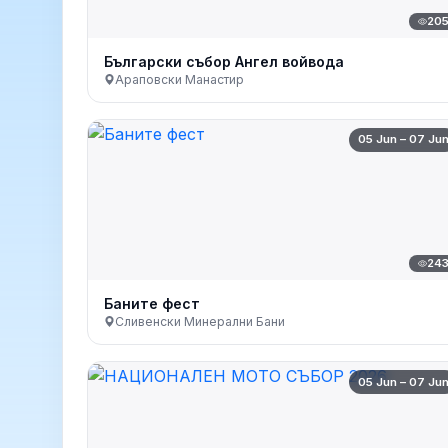
20
Български събор Ангел войвода
Араповски Манастир
05 Jun – 07 Ju
24
Баните фест
Сливенски Минерални Бани
05 Jun – 07 Ju