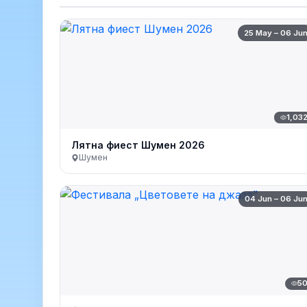
25 May – 06 Ju
1,03
Лятна фиест Шумен 2026
Шумен
04 Jun – 06 Ju
5