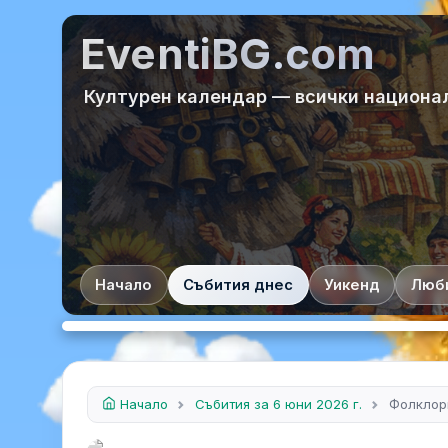
EventiBG.com
Културен календар — всички национа
Начало
Събития днес
Уикенд
Люб
Начало
Събития за 6 юни 2026 г.
Фолклор