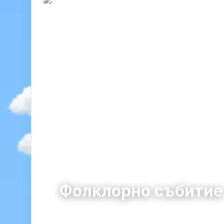
Фолклорно събити
Сунгурларе
община Сунгурларе · област