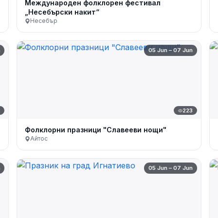
Международен фолклорен фестивал
„Несебърски накит“
Несебър
n
05 Jun – 07 Jun
2
223
Фолклорни празници "Славееви нощи"
Айтос
n
05 Jun – 07 Jun