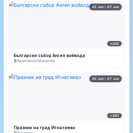
05 Jun – 07 Jun
205
Български събор Ангел войвода
Араповски Манастир
05 Jun – 07 Jun
282
Празник на град Игнатиево
Игнатиево