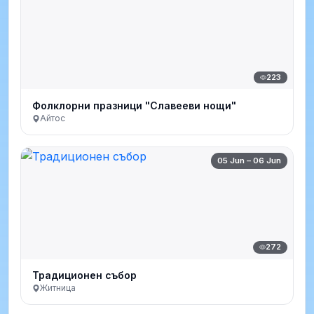
223
Фолклорни празници "Славееви нощи"
Айтос
05 Jun – 06 Jun
272
Традиционен събор
Житница