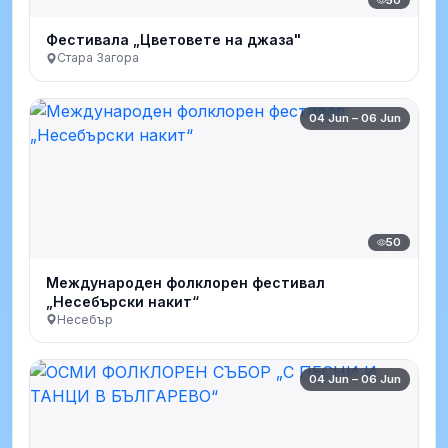
Фестивала „Цветовете на джаза"
Стара Загора
04 Jun – 06 Jun
50
Международен фолклорен фестивал
„Несебърски накит“
Несебър
04 Jun – 06 Jun