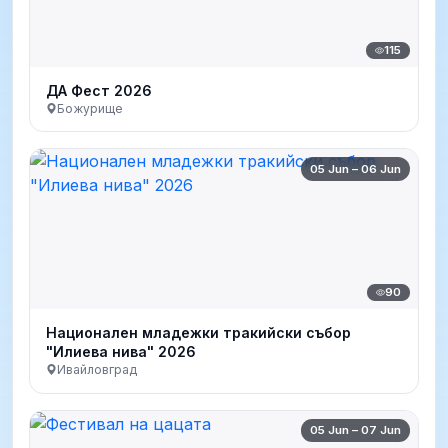
115
ДА Фест 2026
Божурище
05 Jun – 06 Jun
90
Национален младежки тракийски събор
"Илиева нива" 2026
Ивайловград
05 Jun – 07 Jun