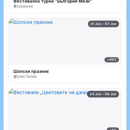
Фестивално турне “България Мези“
Казанлък
01 Jun – 07 Jun
962
Шопски празник
Елин Пелин
04 Jun – 06 Jun
50