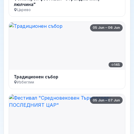
люлчина"
Царево
05 Jun – 06 Jun
145
Традиционен събор
Избеглии
05 Jun – 07 Jun