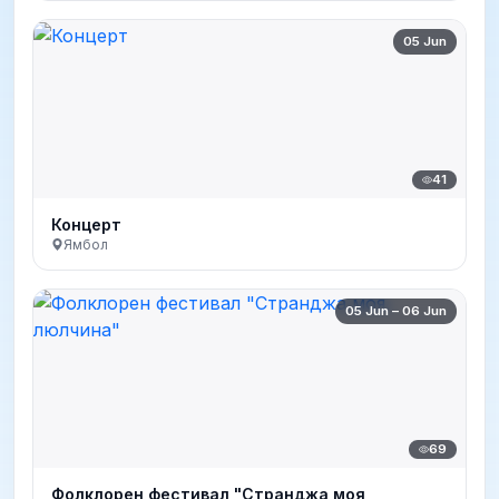
05 Jun
41
Концерт
Ямбол
05 Jun – 06 Jun
69
Фолклорен фестивал "Странджа моя,