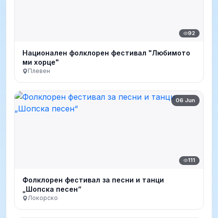
92
Национален фолклорен фестивал "Любимото
ми хорце"
Плевен
06 Jun
111
Фолклорен фестивал за песни и танци
„Шопска песен“
Локорско