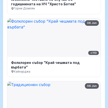
годишнината на НЧ "Христо Ботев"
Горни Домлян
06 Jun
113
Фолклорен събор "Край чешмата под
върбата"
Кайнарджа
06 Jun