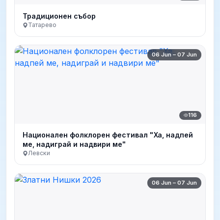
Традиционен събор
Татарево
06 Jun – 07 Jun
116
Национален фолклорен фестивал "Ха, надпей
ме, надиграй и надвири ме"
Левски
06 Jun – 07 Jun