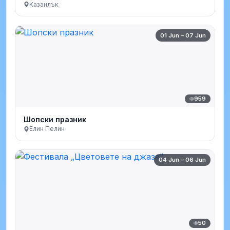
Казанлък
01 Jun – 07 Jun
959
Шопски празник
Елин Пелин
04 Jun – 06 Jun
50