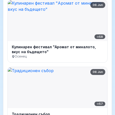
06 Jun
58
Кулинарен фестивал "Аромат от миналото,
вкус на бъдещето"
Осенец
06 Jun
57
Традиционен събор