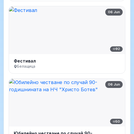
06 Jun
92
Фестивал
Белащица
06 Jun
50
Юбилейно честване по случай 90-