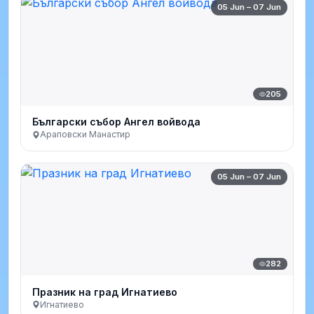
05 Jun – 07 Jun
205
Български събор Ангел войвода
Араповски Манастир
05 Jun – 07 Jun
282
Празник на град Игнатиево
Игнатиево