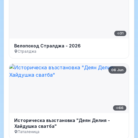
31
Велопоход Стралджа - 2026
Стралджа
06 Jun
66
Историческа възстановка "Деян Делия -
Хайдушка сватба"
Паталеница