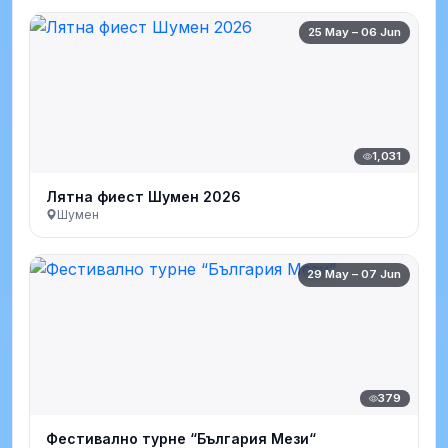
25 May – 06 Jun
1,031
Лятна фиест Шумен 2026
Шумен
29 May – 07 Jun
379
Фестивално турне “България Мези“