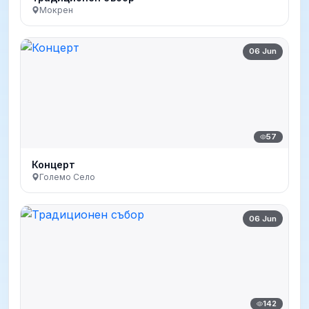
Мокрен
06 Jun
57
Концерт
Големо Село
06 Jun
142