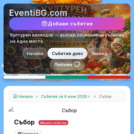
EventiBG.com
Добави събитие
Културен календар — всички национални събития
на едно място
Начало
Събития днес
Уикенд
Любими
Начало
Събития за 6 юни 2026 г.
Събор
Събор
Минало събитие
Говежда