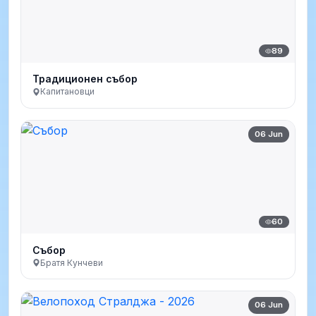
89
Традиционен събор
Капитановци
06 Jun
60
Събор
Братя Кунчеви
06 Jun