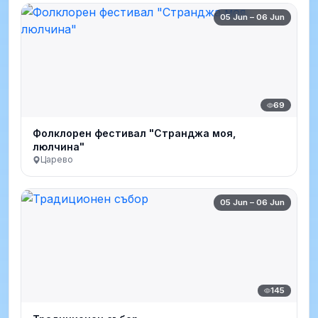
05 Jun – 06 Jun
69
Фолклорен фестивал "Странджа моя,
люлчина"
Царево
05 Jun – 06 Jun
145