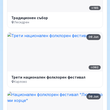
165
Традиционен събор
Лесидрен
06 Jun
362
Трети национален фолклорен фестивал
Карлово
06 Jun