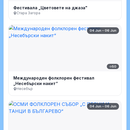
Фестивала „Цветовете на джаза"
Стара Загора
04 Jun – 06 Jun
50
Международен фолклорен фестивал
„Несебърски накит“
Несебър
04 Jun – 06 Jun