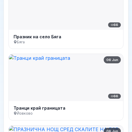
66
Празник на село Бяга
Бяга
06 Jun
66
Транци край границата
Йовково
06 Jun