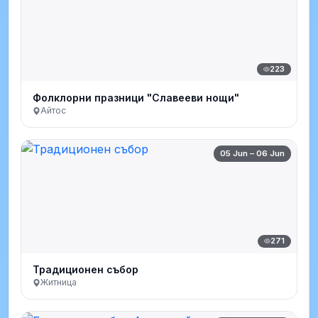
223
Фолклорни празници "Славееви нощи"
Айтос
05 Jun – 06 Jun
271
Традиционен събор
Житница