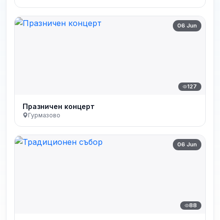
06 Jun
127
Празничен концерт
Гурмазово
06 Jun
88