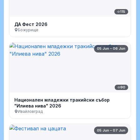
115
ДА Фест 2026
Божурище
05 Jun – 06 Jun
90
Национален младежки тракийски събор
"Илиева нива" 2026
Ивайловград
05 Jun – 07 Jun