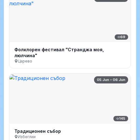
69
Фолклорен фестивал "Странджа моя,
люлчина"
Царево
05 Jun – 06 Jun
145
Традиционен събор
Избеглии