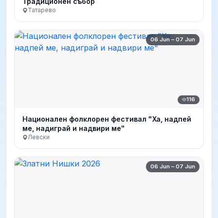
Традиционен събор
Татарево
06 Jun – 07 Jun
116
Национален фолклорен фестивал "Ха, надпей
ме, надиграй и надвири ме"
Левски
06 Jun – 07 Jun