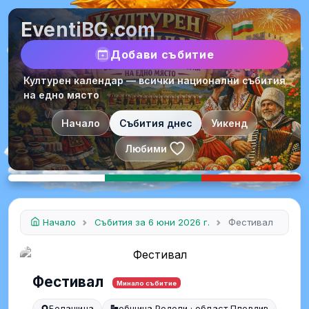
EventiBG.com
Добави събитие
Културен календар — всички национални събития
на едно място
Начало
Събития днес
Уикенд
Любими
Начало
Събития за 6 юни 2026 г.
Фестивал
Фестивал
Минало събитие
Белащица
община Родопи · област Пловдив