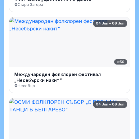
Стара Загора
04 Jun – 06 Jun
50
Международен фолклорен фестивал
„Несебърски накит“
Несебър
04 Jun – 06 Jun