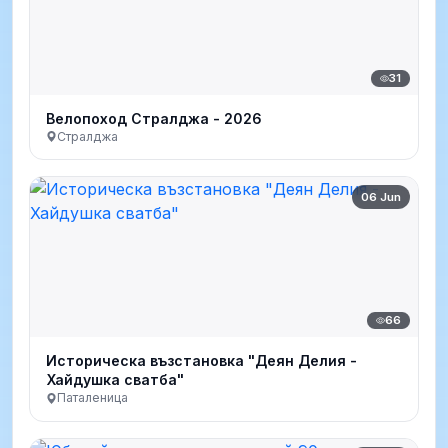
31
Велопоход Стралджа - 2026
Стралджа
06 Jun
66
Историческа възстановка "Деян Делия -
Хайдушка сватба"
Паталеница