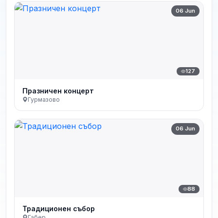
06 Jun
127
Празничен концерт
Гурмазово
06 Jun
88
Традиционен събор
Габер