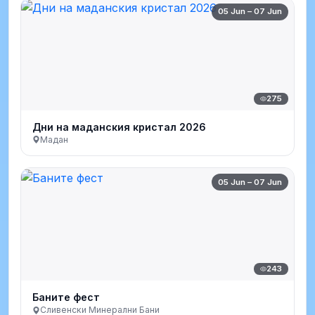
05 Jun – 07 Jun
275
Дни на маданския кристал 2026
Мадан
05 Jun – 07 Jun
243
Баните фест
Сливенски Минерални Бани