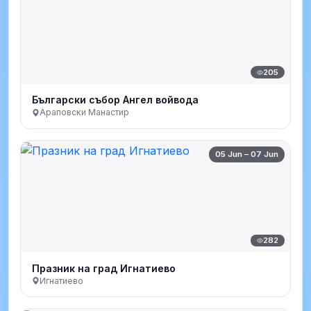
205
Български събор Ангел войвода
Араповски Манастир
05 Jun – 07 Jun
282
Празник на град Игнатиево
Игнатиево