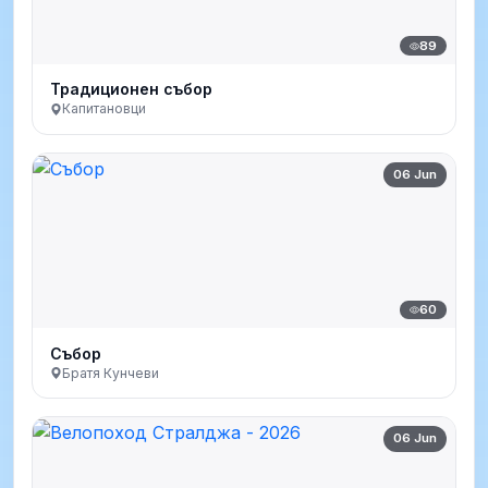
89
Традиционен събор
Капитановци
06 Jun
60
Събор
Братя Кунчеви
06 Jun