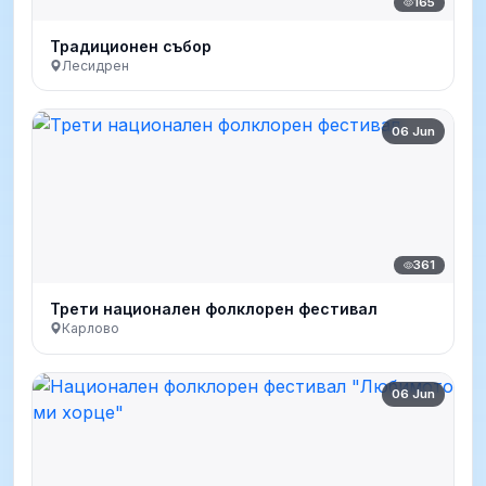
165
Традиционен събор
Лесидрен
06 Jun
361
Трети национален фолклорен фестивал
Карлово
06 Jun