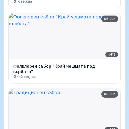
Говежда
06 Jun
113
Фолклорен събор "Край чешмата под
върбата"
Кайнарджа
06 Jun