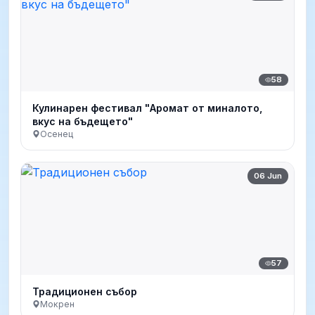
58
Кулинарен фестивал "Аромат от миналото,
вкус на бъдещето"
Осенец
06 Jun
57
Традиционен събор
Мокрен