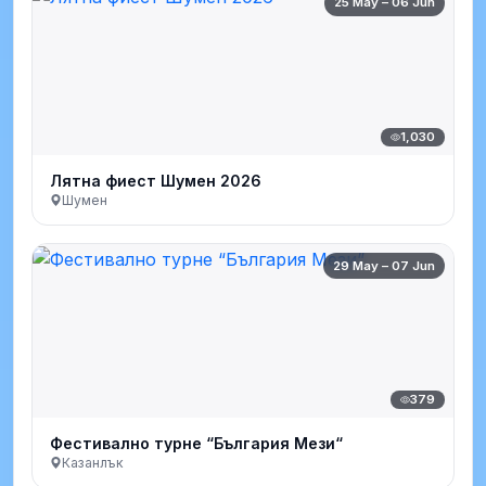
25 May – 06 Jun
1,030
Лятна фиест Шумен 2026
Шумен
29 May – 07 Jun
379
Фестивално турне “България Мези“
Казанлък