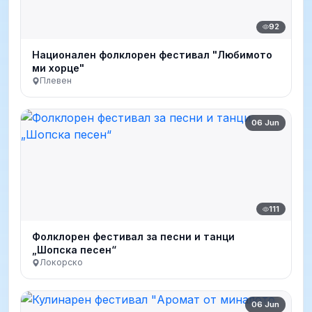
92
Национален фолклорен фестивал "Любимото
ми хорце"
Плевен
06 Jun
111
Фолклорен фестивал за песни и танци
„Шопска песен“
Локорско
06 Jun