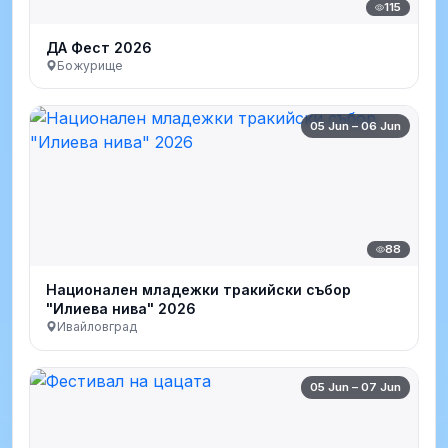
115
ДА Фест 2026
Божурище
05 Jun – 06 Jun
88
Национален младежки тракийски събор
"Илиева нива" 2026
Ивайловград
05 Jun – 07 Jun