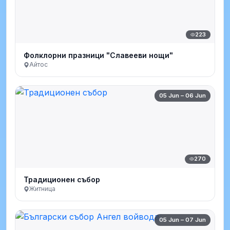
223
Фолклорни празници "Славееви нощи"
Айтос
05 Jun – 06 Jun
270
Традиционен събор
Житница
05 Jun – 07 Jun