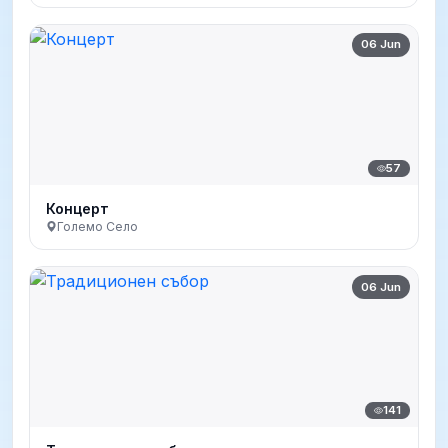
06 Jun
57
Концерт
Големо Село
06 Jun
141