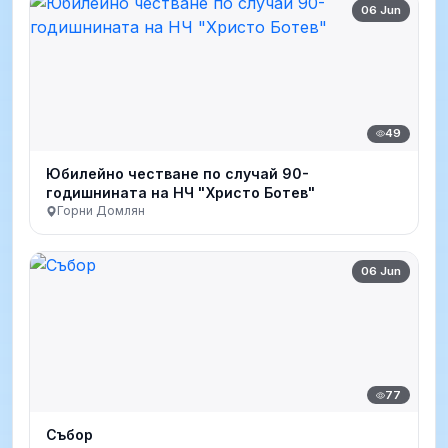
06 Jun
49
Юбилейно честване по случай 90-
годишнината на НЧ "Христо Ботев"
Горни Домлян
06 Jun
77
Събор