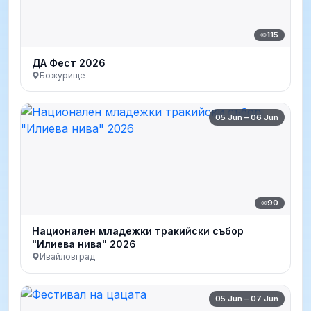
115
ДА Фест 2026
Божурище
05 Jun – 06 Jun
90
Национален младежки тракийски събор
"Илиева нива" 2026
Ивайловград
05 Jun – 07 Jun