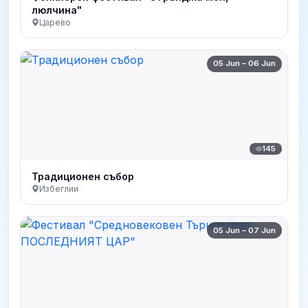
люлчина"
Царево
05 Jun – 06 Jun
145
Традиционен събор
Избеглии
05 Jun – 07 Jun