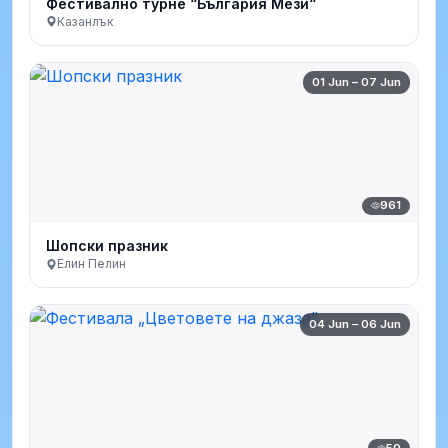
Фестивално турне “България Мези“
Казанлък
01 Jun – 07 Jun
961
Шопски празник
Елин Пелин
04 Jun – 06 Jun
50