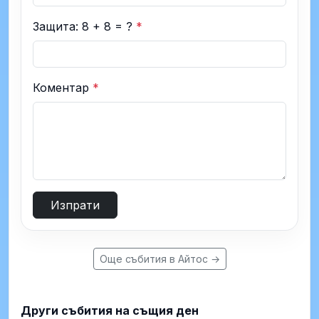
Защита: 8 + 8 = ?
*
Коментар
*
Изпрати
Още събития в Айтос →
Други събития на същия ден