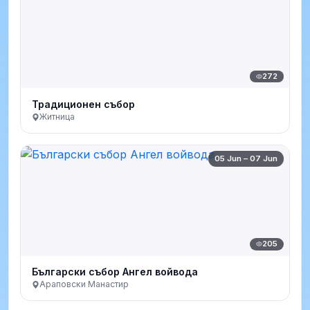
272
Традиционен събор
Житница
05 Jun – 07 Jun
205
Български събор Ангел войвода
Араповски Манастир