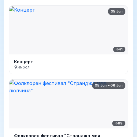
05 Jun
41
Концерт
Ямбол
05 Jun – 06 Jun
69
Фолклорен фестивал "Странджа моя,