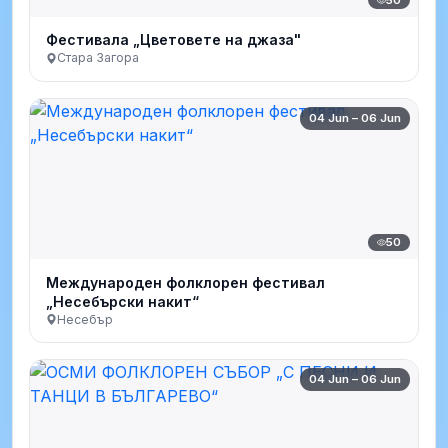
Фестивала „Цветовете на джаза"
Стара Загора
04 Jun – 06 Jun
50
Международен фолклорен фестивал
„Несебърски накит“
Несебър
04 Jun – 06 Jun