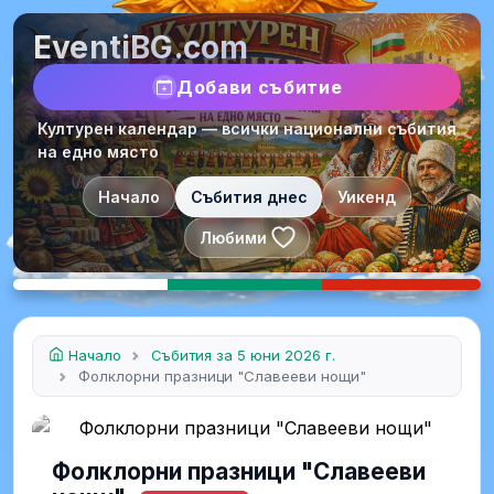
EventiBG.com
Добави събитие
Културен календар — всички национални събития
на едно място
Начало
Събития днес
Уикенд
Любими
Начало
Събития за 5 юни 2026 г.
Фолклорни празници "Славееви нощи"
Фолклорни празници "Славееви