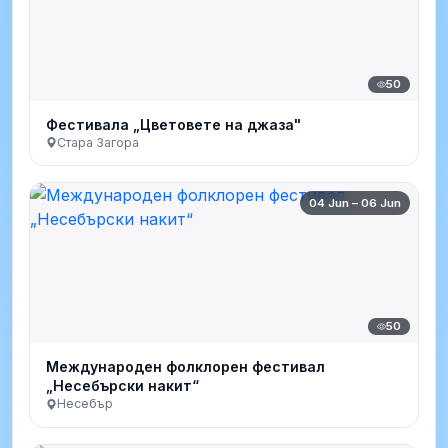
50
Фестивала „Цветовете на джаза"
Стара Загора
04 Jun – 06 Jun
50
Международен фолклорен фестивал
„Несебърски накит“
Несебър