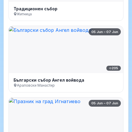
Традиционен събор
Житница
05 Jun – 07 Jun
205
Български събор Ангел войвода
Араповски Манастир
05 Jun – 07 Jun