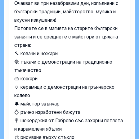
Очакват ви три незабравими дни, изпълнени с
български традиции, майсторство, музика и
вкусни изкушения!
Потопете се в магията на старите български
занаяти и се срещнете с майстори от цялата
страна:
🔨 ковачи и ножари
🧶 тъкачи с демонстрации на традиционно
тъкачество
👜 кожари
🏺 керамици с демонстрации на грънчарско
колело
🔔 майстор звънчар
💍 ръчно изработени бижута
🍭 шекерджия от Габрово със захарни петлета
и карамелени ябълки
🎨 рисуване върху стъкло