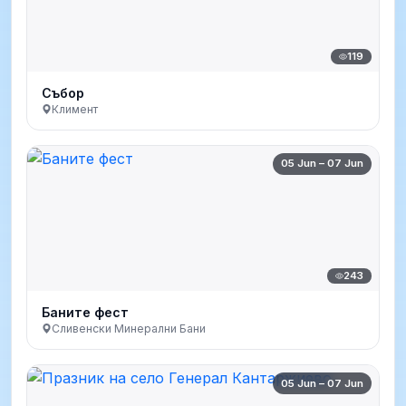
119
Събор
Климент
05 Jun – 07 Jun
243
Баните фест
Сливенски Минерални Бани
05 Jun – 07 Jun