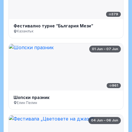
379
Фестивално турне “България Мези“
Казанлък
01 Jun – 07 Jun
961
Шопски празник
Елин Пелин
04 Jun – 06 Jun