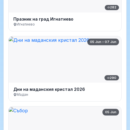
282
Празник на град Игнатиево
Игнатиево
05 Jun – 07 Jun
290
Дни на маданския кристал 2026
Мадан
05 Jun