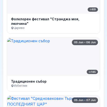
69
Фолклорен фестивал "Странджа моя,
люлчина"
Царево
05 Jun – 06 Jun
145
Традиционен събор
Избеглии
05 Jun – 07 Jun