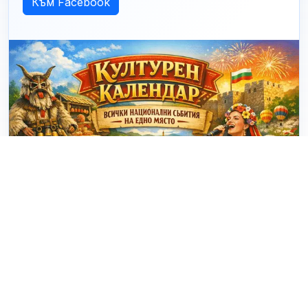
Към Facebook
© 2025 - 2026 eventiBG.com Проект за визуализация на
събития в България. Създадено от
dakovdev.com
. |
За