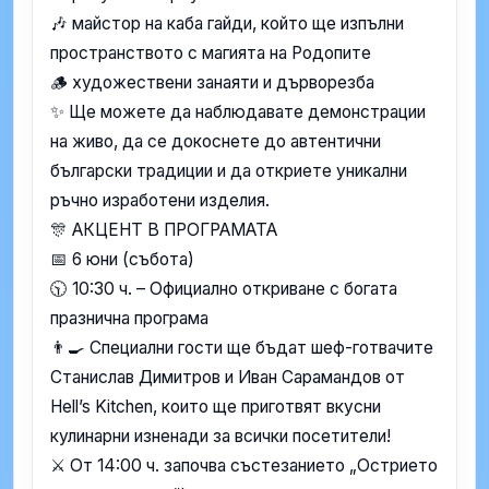
🎶 майстор на каба гайди, който ще изпълни
пространството с магията на Родопите
🪵 художествени занаяти и дърворезба
✨ Ще можете да наблюдавате демонстрации
на живо, да се докоснете до автентични
български традиции и да откриете уникални
ръчно изработени изделия.
🎊 АКЦЕНТ В ПРОГРАМАТА
📅 6 юни (събота)
🕥 10:30 ч. – Официално откриване с богата
празнична програма
👨‍🍳 Специални гости ще бъдат шеф-готвачите
Станислав Димитров и Иван Сарамандов от
Hell’s Kitchen, които ще приготвят вкусни
кулинарни изненади за всички посетители!
⚔️ От 14:00 ч. започва състезанието „Острието