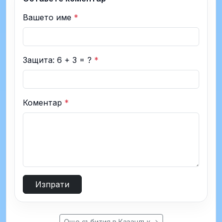
Вашето име
*
Защита: 6 + 3 = ?
*
Коментар
*
Изпрати
Още събития в Казанлък →