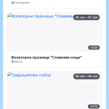
Българево
05 Jun – 07 Jun
223
Фолклорни празници "Славееви нощи"
Айтос
05 Jun – 06 Jun
272