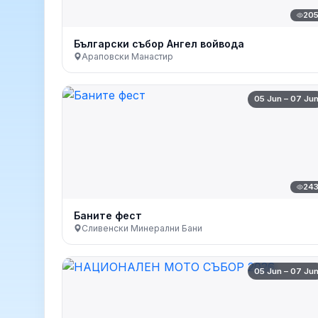
20
Български събор Ангел войвода
Араповски Манастир
05 Jun – 07 Ju
24
Баните фест
Сливенски Минерални Бани
05 Jun – 07 Ju