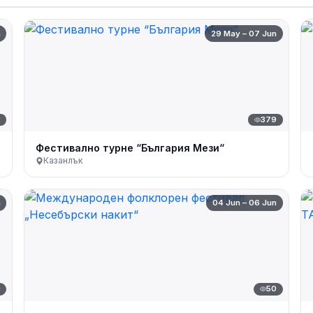
n
29 May – 07 Jun
2
379
Фестивално турне “България Мези“
Казанлък
n
04 Jun – 06 Jun
0
50