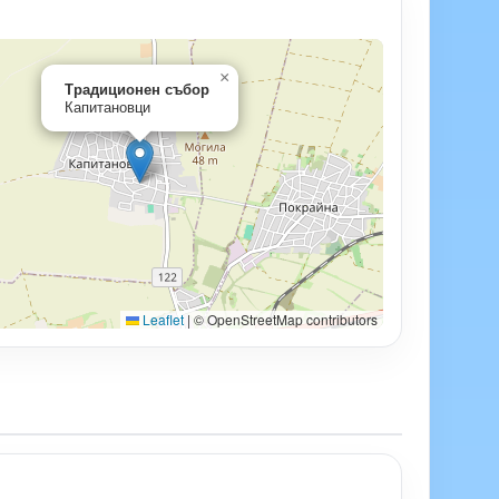
×
Традиционен събор
Капитановци
Leaflet
|
© OpenStreetMap contributors