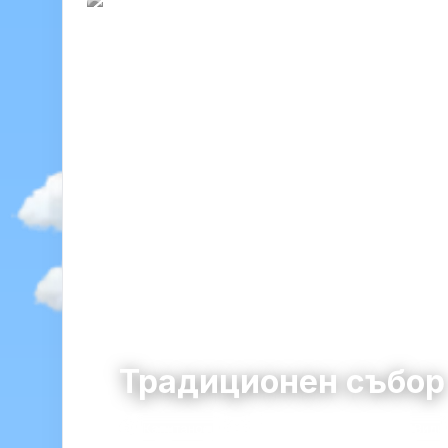
Традиционен събо
Капитановци
община Видин · област Види