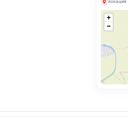
ЛОКАЦИЯ
+
−