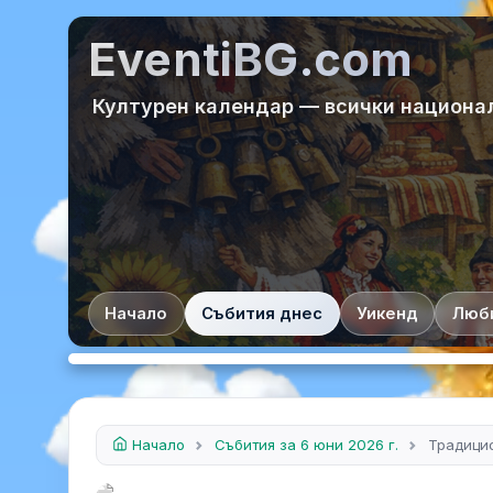
EventiBG.com
Културен календар — всички национа
Начало
Събития днес
Уикенд
Люб
Начало
Събития за 6 юни 2026 г.
Традици