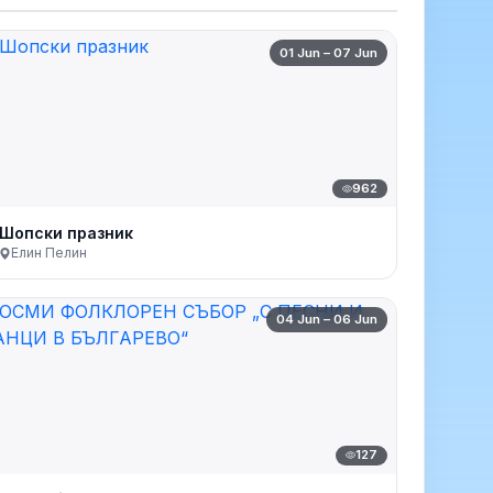
01 Jun – 07 Jun
962
Шопски празник
Елин Пелин
04 Jun – 06 Jun
127