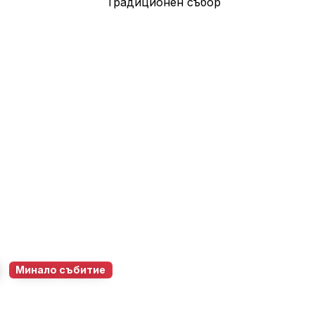
р
Минало събитие
н
6 юни 2026
12:00 – 22:00
89
0
0