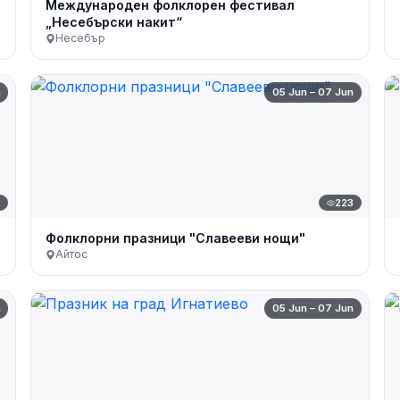
Международен фолклорен фестивал
„Несебърски накит“
Несебър
n
05 Jun – 07 Jun
2
223
Фолклорни празници "Славееви нощи"
Айтос
n
05 Jun – 07 Jun