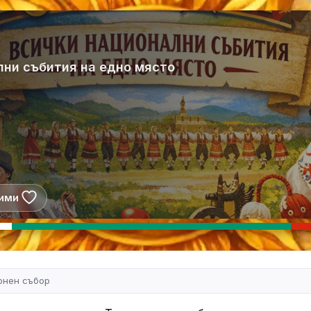
лни събития на едно място
ими
онен събор