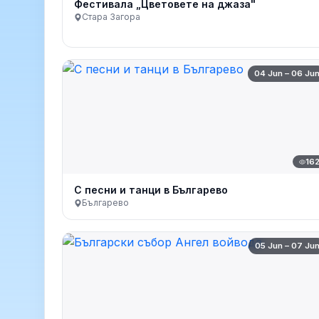
Фестивала „Цветовете на джаза"
Стара Загора
04 Jun – 06 Ju
16
С песни и танци в Българево
Българево
05 Jun – 07 Ju