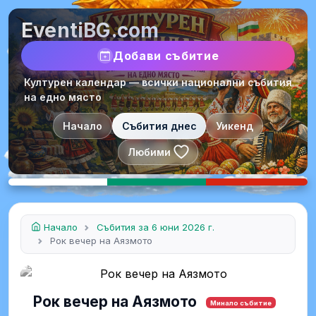
EventiBG.com
Добави събитие
Културен календар — всички национални събития
на едно място
Начало
Събития днес
Уикенд
Любими
Начало
Събития за 6 юни 2026 г.
Рок вечер на Аязмото
Рок вечер на Аязмото
Минало събитие