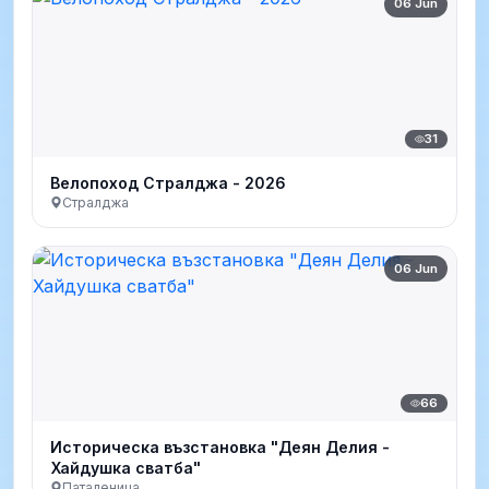
06 Jun
31
Велопоход Стралджа - 2026
Стралджа
06 Jun
66
Историческа възстановка "Деян Делия -
Хайдушка сватба"
Паталеница