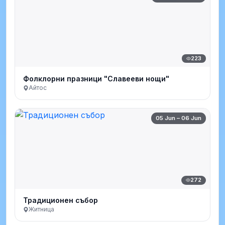
223
Фолклорни празници "Славееви нощи"
Айтос
05 Jun – 06 Jun
272
Традиционен събор
Житница