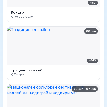
57
Концерт
Големо Село
06 Jun
143
Традиционен събор
Татарево
06 Jun – 07 Jun