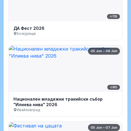
115
ДА Фест 2026
Божурище
05 Jun – 06 Jun
90
Национален младежки тракийски събор
"Илиева нива" 2026
Ивайловград
05 Jun – 07 Jun