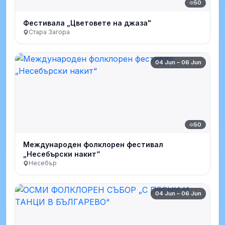
50
Фестивала „Цветовете на джаза"
Стара Загора
04 Jun – 06 Jun
50
Международен фолклорен фестивал
„Несебърски накит“
Несебър
04 Jun – 06 Jun