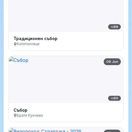
89
Традиционен събор
Капитановци
06 Jun
60
Събор
Братя Кунчеви