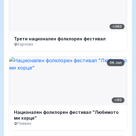
363
Трети национален фолклорен фестивал
Карлово
06 Jun
92
Национален фолклорен фестивал "Любимото
ми хорце"
Плевен