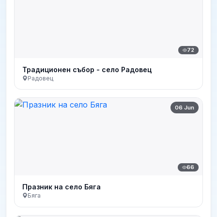
72
Традиционен събор - село Радовец
Радовец
06 Jun
66
Празник на село Бяга
Бяга