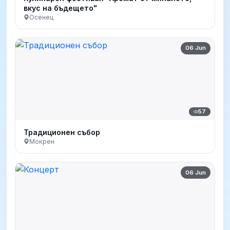
вкус на бъдещето"
Осенец
06 Jun
57
Традиционен събор
Мокрен
06 Jun