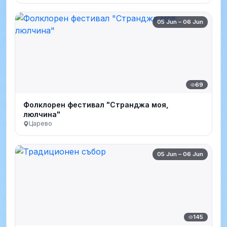
05 Jun – 06 Jun
69
Фолклорен фестивал "Странджа моя,
люлчина"
Царево
05 Jun – 06 Jun
145