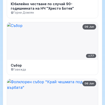
Юбилейно честване по случай 90-
годишнината на НЧ "Христо Ботев"
Горни Домлян
06 Jun
77
Събор
Говежда
06 Jun