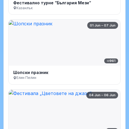
Фестивално турне “България Мези“
Казанлък
01 Jun – 07 Jun
961
Шопски празник
Елин Пелин
04 Jun – 06 Jun