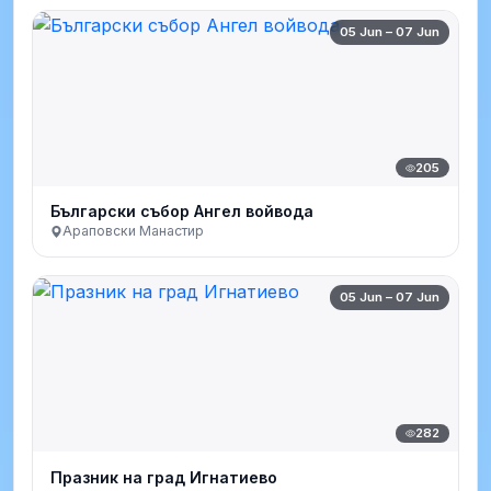
05 Jun – 07 Jun
205
Български събор Ангел войвода
Араповски Манастир
05 Jun – 07 Jun
282
Празник на град Игнатиево