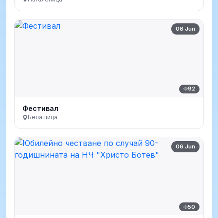
06 Jun
92
Фестивал
Белащица
06 Jun
50