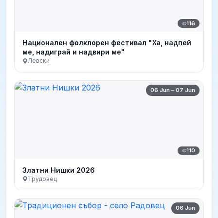
116
Национален фолклорен фестивал "Ха, надпей
ме, надиграй и надвири ме"
Левски
06 Jun – 07 Jun
110
Златни Нишки 2026
Трудовец
06 Jun