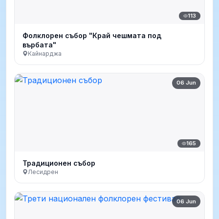
113
Фолклорен събор "Край чешмата под
върбата"
Кайнарджа
06 Jun
165
Традиционен събор
Лесидрен
06 Jun