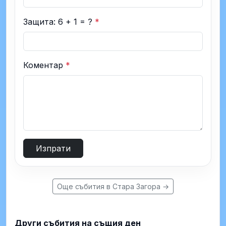
Защита: 6 + 1 = ?
*
Коментар
*
Изпрати
Още събития в Стара Загора →
Други събития на същия ден