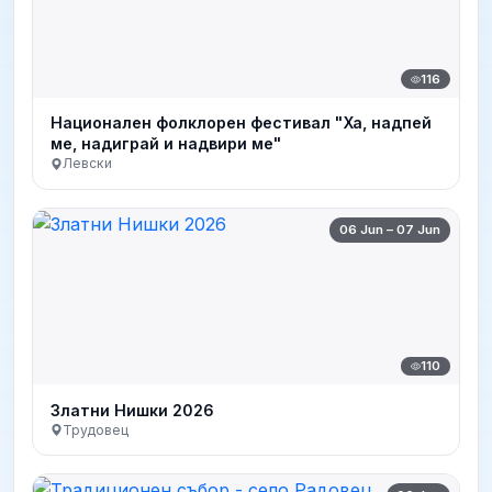
116
Национален фолклорен фестивал "Ха, надпей
ме, надиграй и надвири ме"
Левски
06 Jun – 07 Jun
110
Златни Нишки 2026
Трудовец