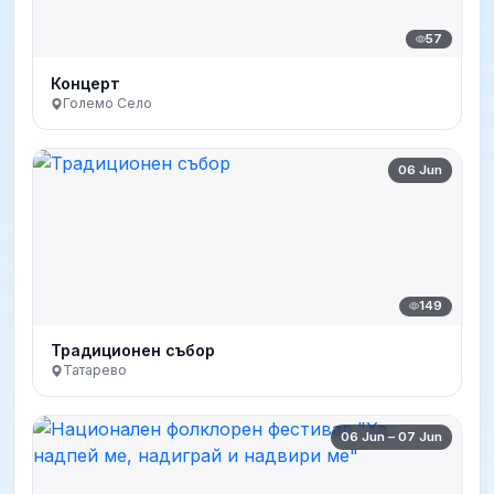
57
Концерт
Големо Село
06 Jun
149
Традиционен събор
Татарево
06 Jun – 07 Jun