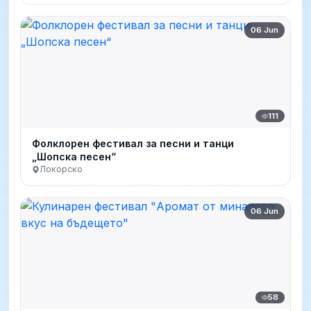
06 Jun
111
Фолклорен фестивал за песни и танци
„Шопска песен“
Локорско
06 Jun
58