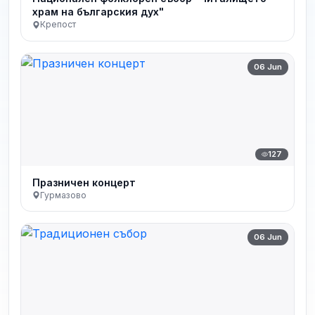
храм на българския дух"
Крепост
06 Jun
127
Празничен концерт
Гурмазово
06 Jun