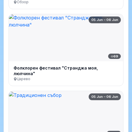
Обзор
05 Jun – 06 Jun
69
Фолклорен фестивал "Странджа моя,
люлчина"
Царево
05 Jun – 06 Jun