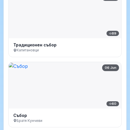
89
Традиционен събор
Капитановци
06 Jun
60
Събор
Братя Кунчеви