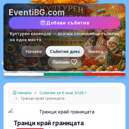
EventiBG.com
Добави събитие
Културен календар — всички национални събития
на едно място
Начало
Събития днес
Уикенд
Любими
Начало
Събития за 6 юни 2026 г.
Транци край границата
Транци край границата