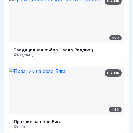
06 Jun
72
Традиционен събор - село Радовец
Радовец
06 Jun
66
Празник на село Бяга
Бяга