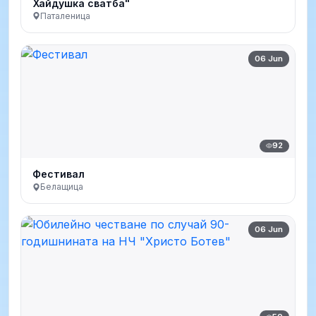
Хайдушка сватба"
Паталеница
06 Jun
92
Фестивал
Белащица
06 Jun