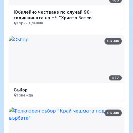
50
Юбилейно честване по случай 90-
годишнината на НЧ "Христо Ботев"
Горни Домлян
06 Jun
77
Събор
Говежда
06 Jun