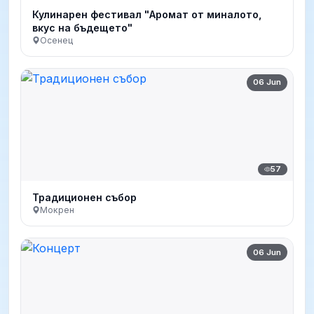
Кулинарен фестивал "Аромат от миналото,
вкус на бъдещето"
Осенец
06 Jun
57
Традиционен събор
Мокрен
06 Jun