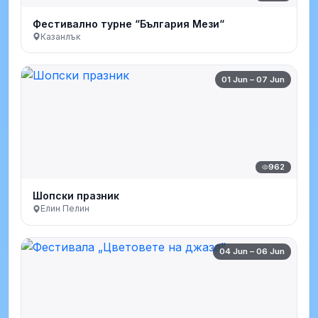
Фестивално турне “България Мези“
Казанлък
01 Jun – 07 Jun
962
Шопски празник
Елин Пелин
04 Jun – 06 Jun