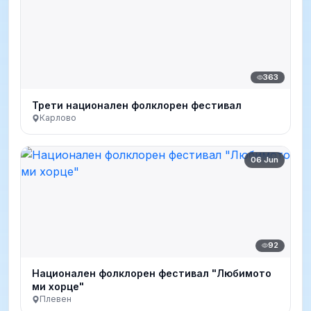
363
Трети национален фолклорен фестивал
Карлово
06 Jun
92
Национален фолклорен фестивал "Любимото
ми хорце"
Плевен