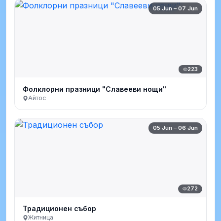
05 Jun – 07 Jun
223
Фолклорни празници "Славееви нощи"
Айтос
05 Jun – 06 Jun
272
Традиционен събор
Житница