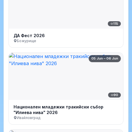
115
ДА Фест 2026
Божурище
05 Jun – 06 Jun
90
Национален младежки тракийски събор
"Илиева нива" 2026
Ивайловград