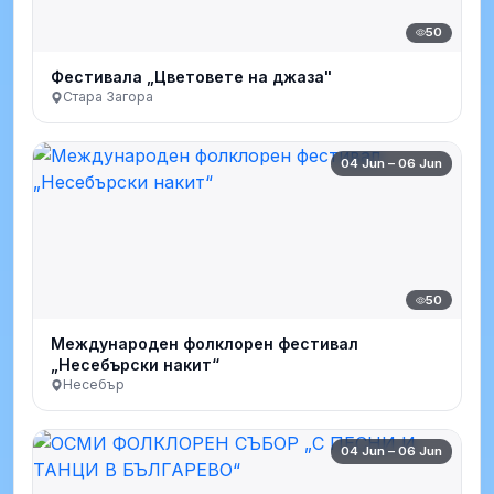
50
Фестивала „Цветовете на джаза"
Стара Загора
04 Jun – 06 Jun
50
Международен фолклорен фестивал
„Несебърски накит“
Несебър
04 Jun – 06 Jun