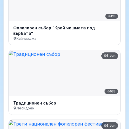
113
Фолклорен събор "Край чешмата под
върбата"
Кайнарджа
06 Jun
165
Традиционен събор
Лесидрен
06 Jun