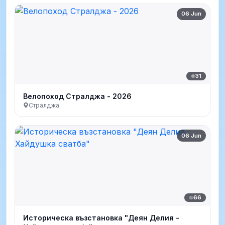
06 Jun
31
Велопоход Стралджа - 2026
Стралджа
06 Jun
66
Историческа възстановка "Деян Делия -