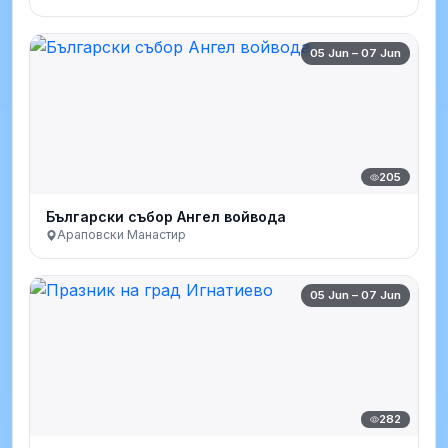
05 Jun – 07 Jun
205
Български събор Ангел войвода
Араповски Манастир
05 Jun – 07 Jun
282