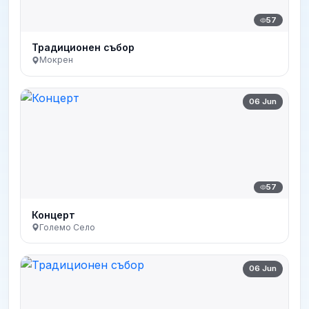
57
Традиционен събор
Мокрен
06 Jun
57
Концерт
Големо Село
06 Jun