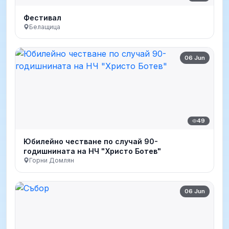
Фестивал
Белащица
06 Jun
49
Юбилейно честване по случай 90-
годишнината на НЧ "Христо Ботев"
Горни Домлян
06 Jun