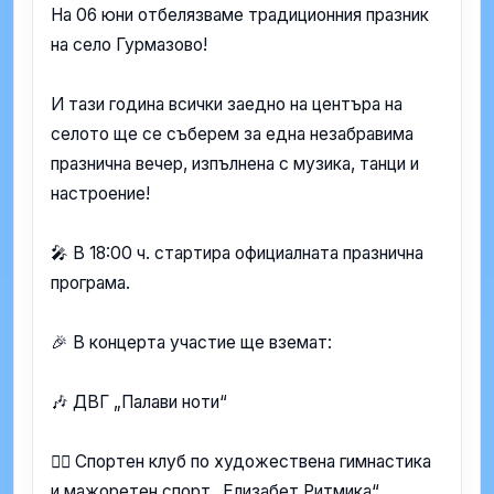
На 06 юни отбелязваме традиционния празник
на село Гурмазово!
И тази година всички заедно на центъра на
селото ще се съберем за една незабравима
празнична вечер, изпълнена с музика, танци и
настроение!
🎤 В 18:00 ч. стартира официалната празнична
програма.
🎉 В концерта участие ще вземат:
🎶 ДВГ „Палави ноти“
🤸‍♀️ Спортен клуб по художествена гимнастика
и мажоретен спорт „Елизабет Ритмика“