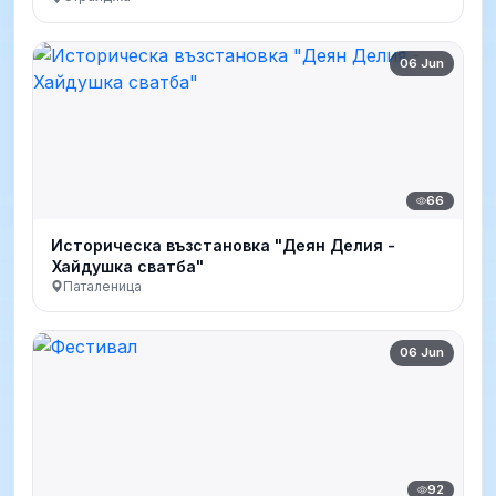
06 Jun
66
Историческа възстановка "Деян Делия -
Хайдушка сватба"
Паталеница
06 Jun
92