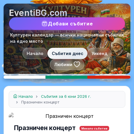
EventiBG.com
Добави събитие
Културен календар — всички национални събития
на едно място
Начало
Събития днес
Уикенд
Любими
Начало
Събития за 6 юни 2026 г.
Празничен концерт
Празничен концерт
Минало събитие