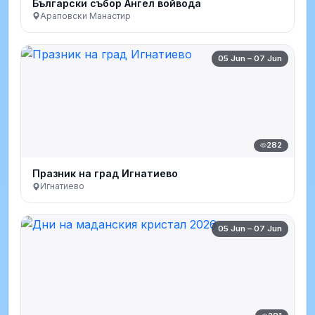
Български събор Ангел войвода
Араповски Манастир
05 Jun – 07 Jun
282
Празник на град Игнатиево
Игнатиево
05 Jun – 07 Jun