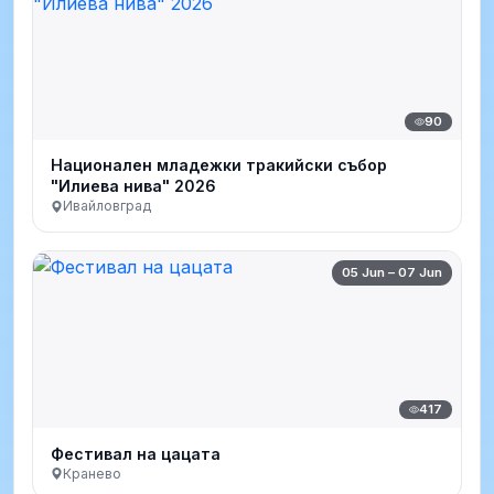
90
Национален младежки тракийски събор
"Илиева нива" 2026
Ивайловград
05 Jun – 07 Jun
417
Фестивал на цацата
Кранево