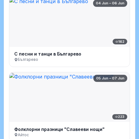
04 Jun – 06 Jun
162
С песни и танци в Българево
Българево
05 Jun – 07 Jun
223
Фолклорни празници "Славееви нощи"
Айтос