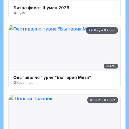
Лятна фиест Шумен 2026
Шумен
29 May – 07 Jun
379
Фестивално турне “България Мези“
Казанлък
01 Jun – 07 Jun