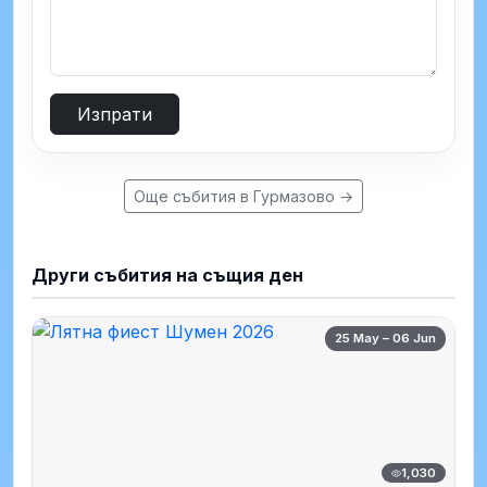
Изпрати
Още събития в Гурмазово →
Други събития на същия ден
25 May – 06 Jun
1,030