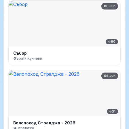
06 Jun
60
Събор
Братя Кунчеви
06 Jun
31
Велопоход Стралджа - 2026
Стралджа