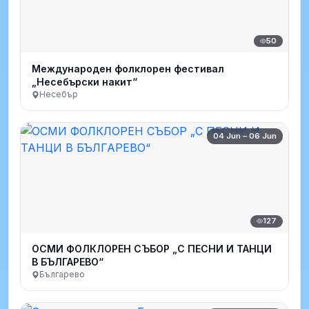
50
Международен фолклорен фестивал
„Несебърски накит“
Несебър
04 Jun – 06 Jun
127
ОСМИ ФОЛКЛОРЕН СЪБОР „С ПЕСНИ И ТАНЦИ
В БЪЛГАРЕВО“
Българево