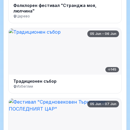
Фолклорен фестивал "Странджа моя,
люлчина"
Царево
05 Jun – 06 Jun
145
Традиционен събор
Избеглии
05 Jun – 07 Jun