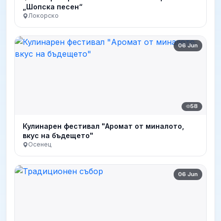
„Шопска песен“
Локорско
06 Jun
58
Кулинарен фестивал "Аромат от миналото,
вкус на бъдещето"
Осенец
06 Jun