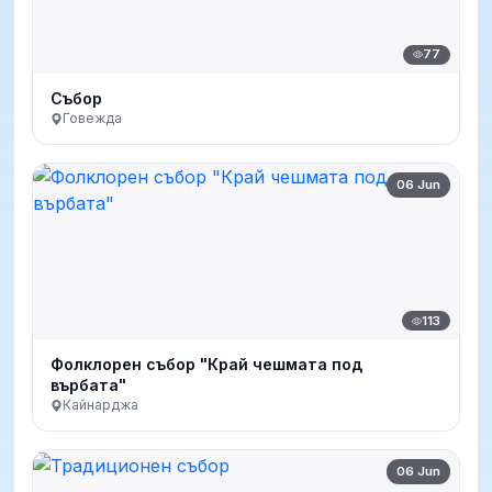
77
Събор
Говежда
06 Jun
113
Фолклорен събор "Край чешмата под
върбата"
Кайнарджа
06 Jun