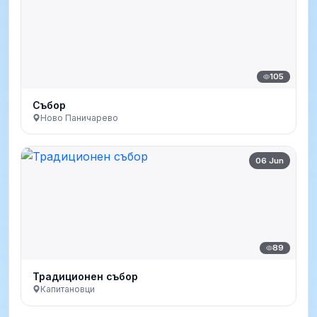
105
Събор
Ново Паничарево
06 Jun
89
Традиционен събор
Капитановци