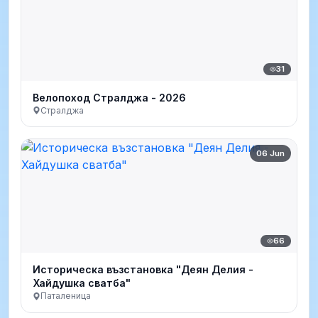
31
Велопоход Стралджа - 2026
Стралджа
06 Jun
66
Историческа възстановка "Деян Делия -
Хайдушка сватба"
Паталеница