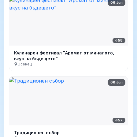
06 Jun
58
Кулинарен фестивал "Аромат от миналото,
вкус на бъдещето"
Осенец
06 Jun
57
Традиционен събор