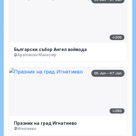
205
Български събор Ангел войвода
Араповски Манастир
05 Jun – 07 Jun
283
Празник на град Игнатиево
Игнатиево