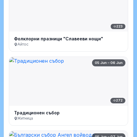
223
Фолклорни празници "Славееви нощи"
Айтос
05 Jun – 06 Jun
272
Традиционен събор
Житница
05 Jun – 07 Jun