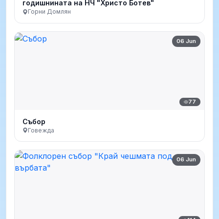
годишнината на НЧ "Христо Ботев"
Горни Домлян
06 Jun
77
Събор
Говежда
06 Jun