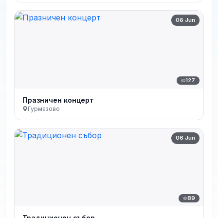
06 Jun
127
Празничен концерт
Гурмазово
06 Jun
89
Традиционен събор