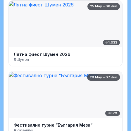
25 May – 06 Jun
1,033
Лятна фиест Шумен 2026
Шумен
29 May – 07 Jun
379
Фестивално турне “България Мези“
Казанлък