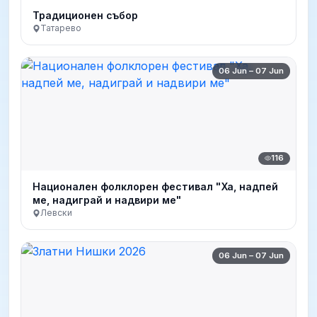
Традиционен събор
Татарево
06 Jun – 07 Jun
116
Национален фолклорен фестивал "Ха, надпей
ме, надиграй и надвири ме"
Левски
06 Jun – 07 Jun