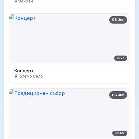
Мокрен
06 Jun
57
Концерт
Големо Село
06 Jun
149