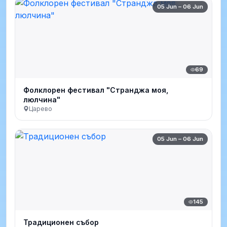
05 Jun – 06 Jun
69
Фолклорен фестивал "Странджа моя,
люлчина"
Царево
05 Jun – 06 Jun
145
Традиционен събор