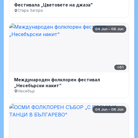
Фестивала „Цветовете на джаза"
Стара Загора
04 Jun – 06 Jun
51
Международен фолклорен фестивал
„Несебърски накит“
Несебър
04 Jun – 06 Jun