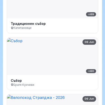
89
Традиционен събор
Капитановци
06 Jun
60
Събор
Братя Кунчеви
06 Jun