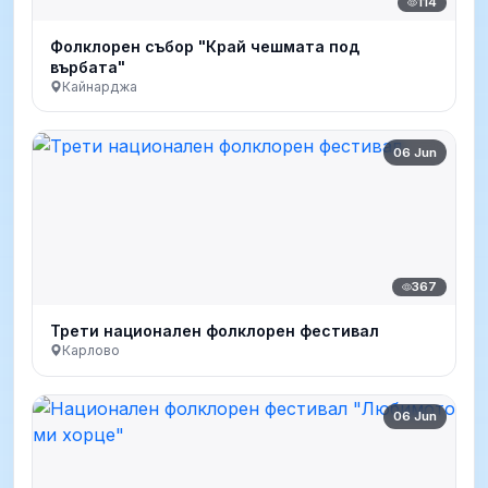
114
Фолклорен събор "Край чешмата под
върбата"
Кайнарджа
06 Jun
367
Трети национален фолклорен фестивал
Карлово
06 Jun