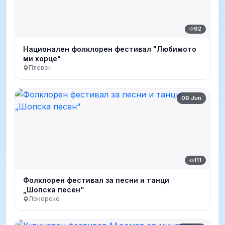
92
Национален фолклорен фестивал "Любимото
ми хорце"
Плевен
06 Jun
111
Фолклорен фестивал за песни и танци
„Шопска песен“
Локорско