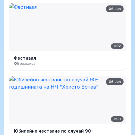
06 Jun
92
Фестивал
Белащица
06 Jun
50
Юбилейно честване по случай 90-