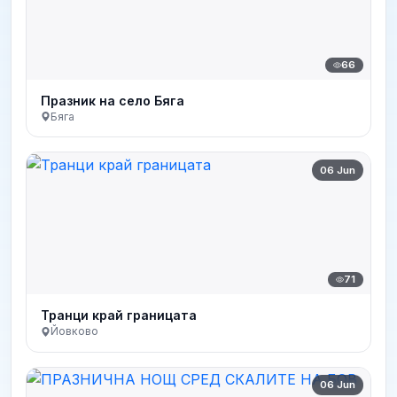
66
Празник на село Бяга
Бяга
06 Jun
71
Транци край границата
Йовково
06 Jun