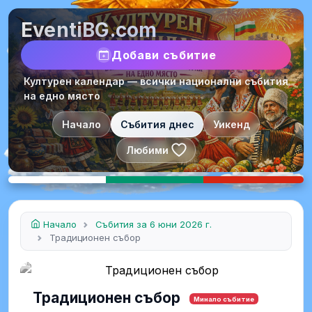
EventiBG.com
Добави събитие
Културен календар — всички национални събития
на едно място
Начало
Събития днес
Уикенд
Любими
Начало
Събития за 6 юни 2026 г.
Традиционен събор
Традиционен събор
Минало събитие