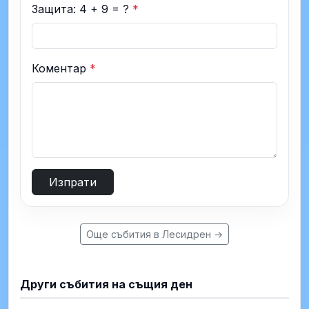
Защита: 4 + 9 = ?
*
Коментар
*
Изпрати
Още събития в Лесидрен →
Други събития на същия ден