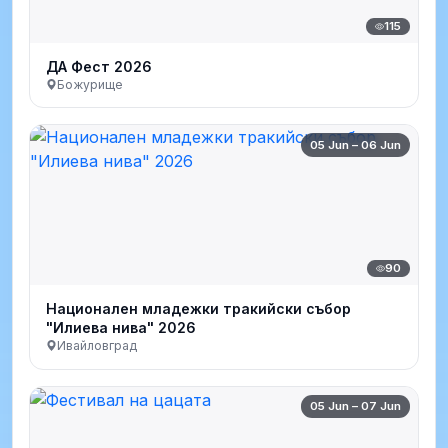
115
ДА Фест 2026
Божурище
05 Jun – 06 Jun
90
Национален младежки тракийски събор
"Илиева нива" 2026
Ивайловград
05 Jun – 07 Jun