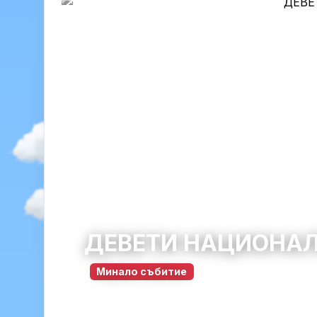
ДЕВЕТИ НАЦИОНАЛ
Минало събитие
Зверино
община Мездра · област Враца