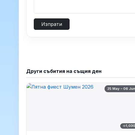
Изпрати
Други събития на същия ден
25 May – 06 Ju
1,03