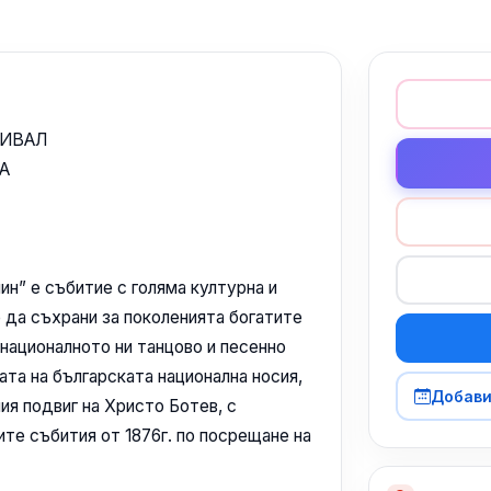
ТИВАЛ
А
н” е събитие с голяма културна и
 да съхрани за поколенията богатите
 националното ни танцово и песенно
та на българската национална носия,
Добави
ния подвиг на Христо Ботев, с
те събития от 1876г. по посрещане на