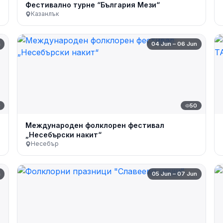
Фестивално турне “България Мези“
Казанлък
n
04 Jun – 06 Jun
0
50
Международен фолклорен фестивал
„Несебърски накит“
Несебър
n
05 Jun – 07 Jun