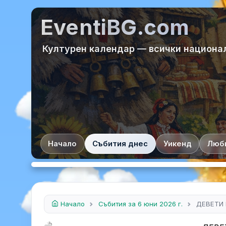
EventiBG.com
Културен календар — всички национа
Начало
Събития днес
Уикенд
Люб
Начало
Събития за 6 юни 2026 г.
ДЕВЕТИ