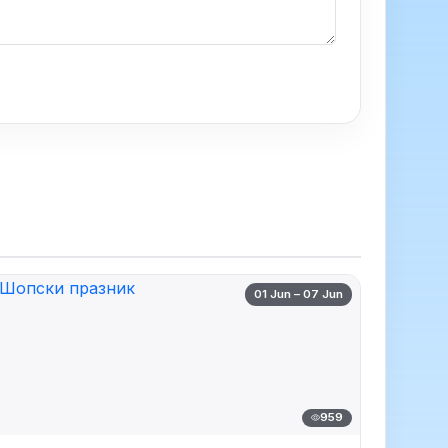
01 Jun – 07 Jun
959