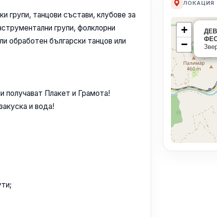
ЛОКАЦИЯ
и групи, танцови състави, клубове за
нструментални групи, фолклорни
+
ДЕВ
ФЕС
ли обработен български танцов или
−
Зве
и получават Плакет и Грамота!
закуска и вода!
ути;