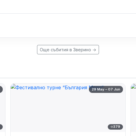
Още събития в Зверино →
n
29 May – 07 Jun
0
379