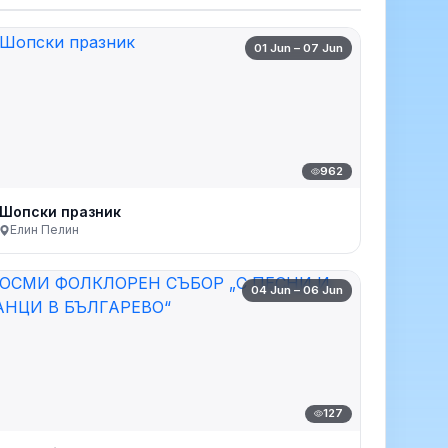
01 Jun – 07 Jun
962
Шопски празник
Елин Пелин
04 Jun – 06 Jun
127