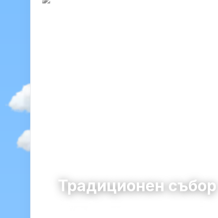
Традиционен събо
Мокрен
община Котел · област Сливен