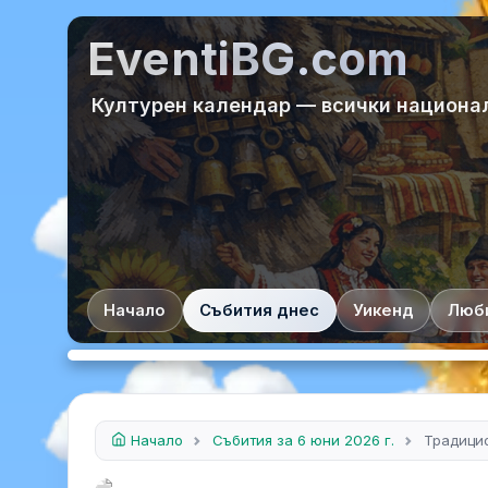
EventiBG.com
Културен календар — всички национа
Начало
Събития днес
Уикенд
Люб
Начало
Събития за 6 юни 2026 г.
Традици