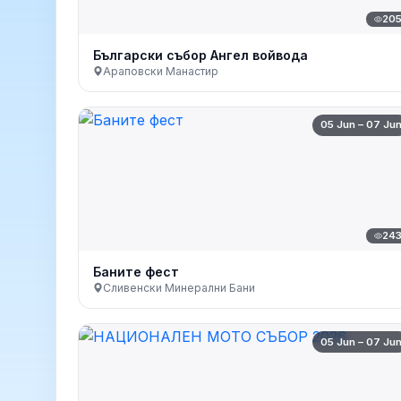
20
Български събор Ангел войвода
Араповски Манастир
05 Jun – 07 Ju
24
Баните фест
Сливенски Минерални Бани
05 Jun – 07 Ju