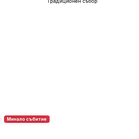
р
Минало събитие
6 юни 2026
10:00 – 22:00
57
0
0