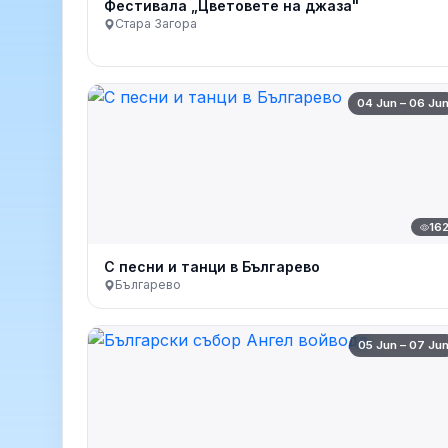
Фестивала „Цветовете на джаза"
Стара Загора
04 Jun – 06 Ju
16
С песни и танци в Българево
Българево
05 Jun – 07 Ju