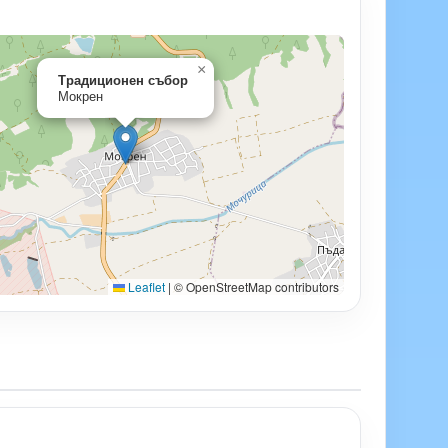
×
Традиционен събор
Мокрен
Leaflet
|
© OpenStreetMap contributors