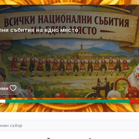
лни събития на едно място
ими
онен събор