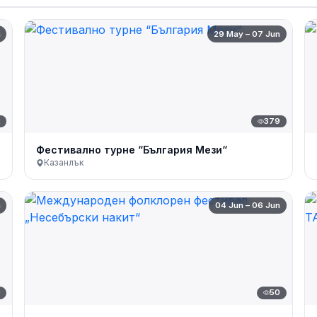
n
29 May – 07 Jun
2
379
Фестивално турне “България Мези“
Казанлък
n
04 Jun – 06 Jun
0
50