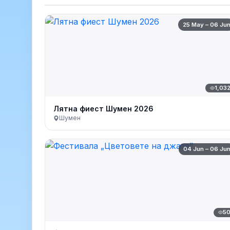
25 May – 06 Ju
1,03
Лятна фиест Шумен 2026
Шумен
04 Jun – 06 Ju
5