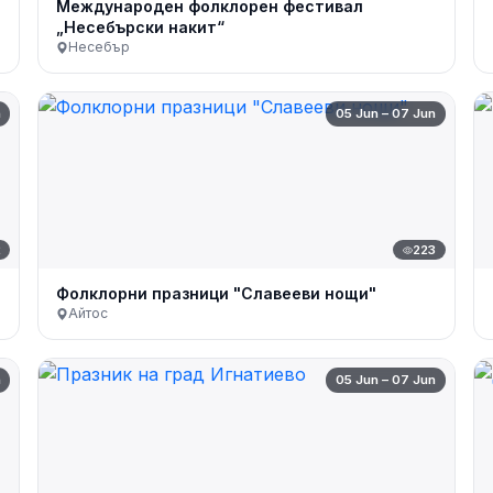
Международен фолклорен фестивал
„Несебърски накит“
Несебър
n
05 Jun – 07 Jun
2
223
Фолклорни празници "Славееви нощи"
Айтос
n
05 Jun – 07 Jun