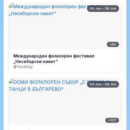
04 Jun – 06 Jun
50
Международен фолклорен фестивал
„Несебърски накит“
Несебър
04 Jun – 06 Jun
127