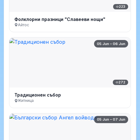
223
Фолклорни празници "Славееви нощи"
Айтос
05 Jun – 06 Jun
272
Традиционен събор
Житница
05 Jun – 07 Jun