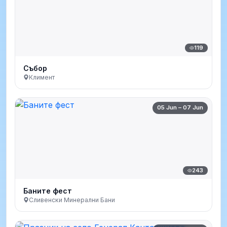
119
Събор
Климент
05 Jun – 07 Jun
243
Баните фест
Сливенски Минерални Бани