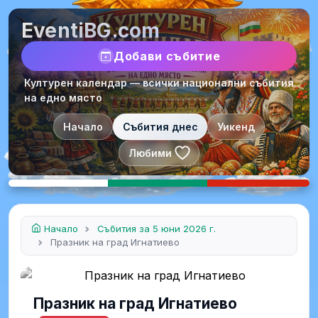
EventiBG.com
Добави събитие
Културен календар — всички национални събития
на едно място
Начало
Събития днес
Уикенд
Любими
Начало
Събития за 5 юни 2026 г.
Празник на град Игнатиево
Празник на град Игнатиево