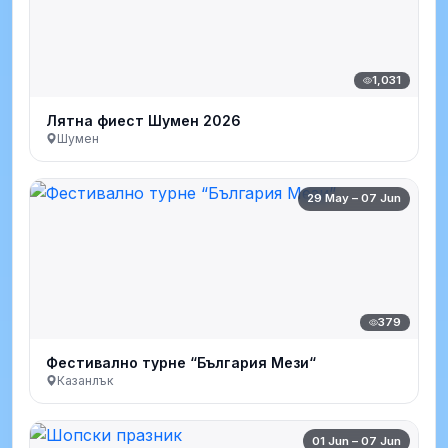
1,031
Лятна фиест Шумен 2026
Шумен
29 May – 07 Jun
379
Фестивално турне “България Мези“
Казанлък
01 Jun – 07 Jun