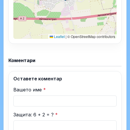
Leaflet
|
© OpenStreetMap contributors
Коментари
Оставете коментар
Вашето име
*
Защита: 6 + 2 = ?
*