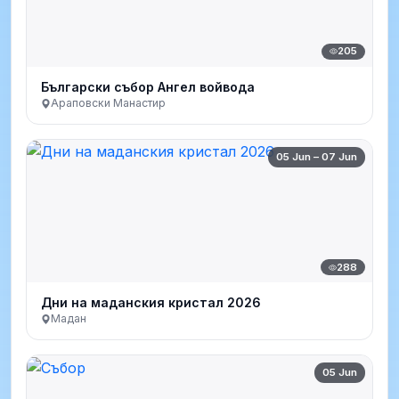
205
Български събор Ангел войвода
Араповски Манастир
05 Jun – 07 Jun
288
Дни на маданския кристал 2026
Мадан
05 Jun