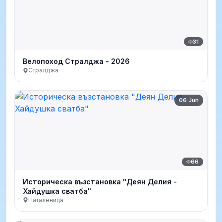
31
Велопоход Стралджа - 2026
Стралджа
06 Jun
66
Историческа възстановка "Деян Делия -
Хайдушка сватба"
Паталеница