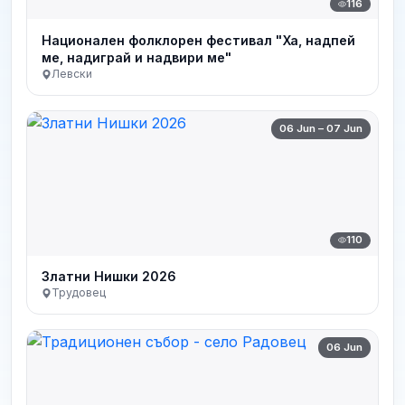
116
Национален фолклорен фестивал "Ха, надпей
ме, надиграй и надвири ме"
Левски
06 Jun – 07 Jun
110
Златни Нишки 2026
Трудовец
06 Jun