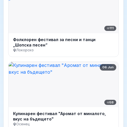
111
Фолклорен фестивал за песни и танци
„Шопска песен“
Локорско
06 Jun
58
Кулинарен фестивал "Аромат от миналото,
вкус на бъдещето"
Осенец