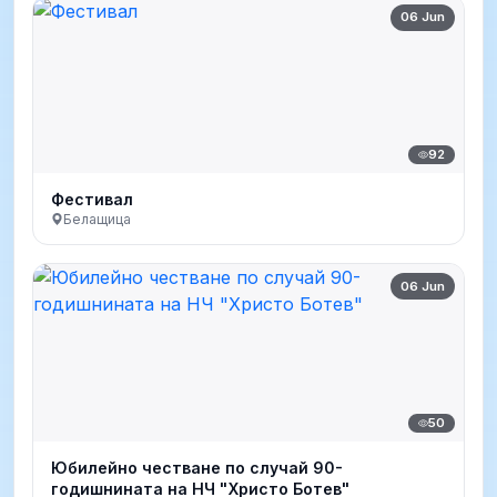
06 Jun
92
Фестивал
Белащица
06 Jun
50
Юбилейно честване по случай 90-
годишнината на НЧ "Христо Ботев"