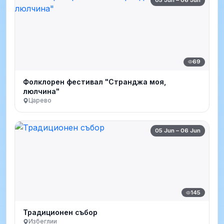
69
Фолклорен фестивал "Странджа моя,
люлчина"
Царево
05 Jun – 06 Jun
145
Традиционен събор
Избеглии