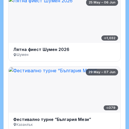
25 May – 06 Jun
1,032
Лятна фиест Шумен 2026
Шумен
29 May – 07 Jun
379
Фестивално турне “България Мези“
Казанлък