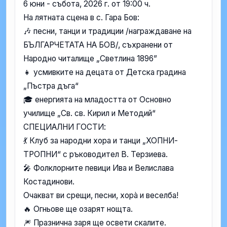
6 юни - събота, 2026 г. от 19:00 ч.
На лятната сцена в с. Гара Бов:
🎶 песни, танци и традиции /награждаване на
БЪЛГАРЧЕТАТА НА БОВ/, съхранени от
Народно читалище „Светлина 1896”
👧 усмивките на децата от Детска градина
„Пъстра дъга“
🎓 енергията на младостта от Основно
училище „Св. св. Кирил и Методий“
СПЕЦИАЛНИ ГОСТИ:
💃 Клуб за народни хора и танци „ХОПНИ-
ТРОПНИ“ с ръководител В. Терзиева.
🎤 Фолклорните певици Ива и Велислава
Костадинови.
Очакват ви срещи, песни, хорà и веселба!
🔥 Огньове ще озарят нощта.
🎆 Празнична заря ще освети скалите.