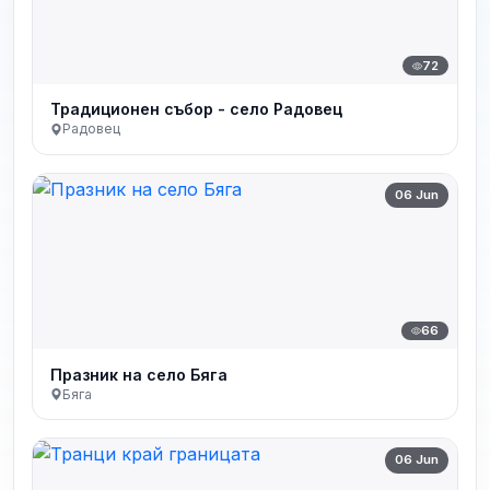
72
Традиционен събор - село Радовец
Радовец
06 Jun
66
Празник на село Бяга
Бяга
06 Jun