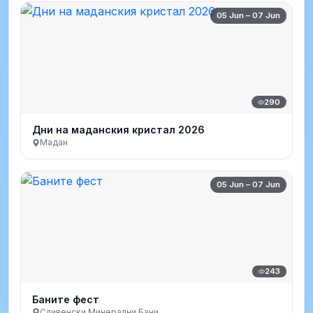
05 Jun – 07 Jun
290
Дни на маданския кристал 2026
Мадан
05 Jun – 07 Jun
243
Баните фест
Сливенски Минерални Бани