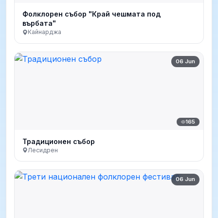
Фолклорен събор "Край чешмата под
върбата"
Кайнарджа
06 Jun
165
Традиционен събор
Лесидрен
06 Jun