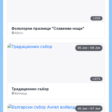
223
Фолклорни празници "Славееви нощи"
Айтос
05 Jun – 06 Jun
272
Традиционен събор
Житница
05 Jun – 07 Jun