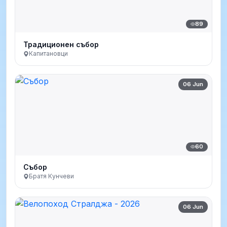
89
Традиционен събор
Капитановци
06 Jun
60
Събор
Братя Кунчеви
06 Jun