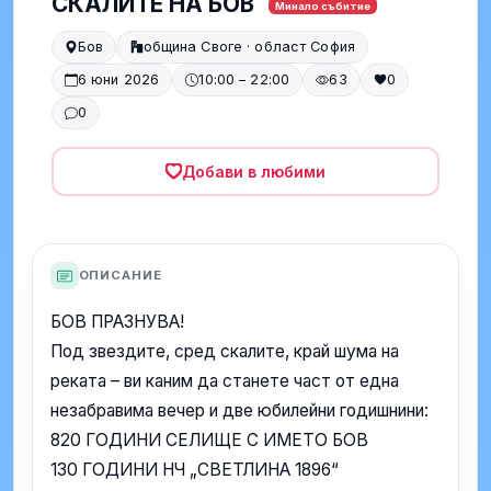
СКАЛИТЕ НА БОВ
Минало събитие
Бов
община Своге · област София
6 юни 2026
10:00 – 22:00
63
0
0
Добави в любими
ОПИСАНИЕ
БОВ ПРАЗНУВА!
Под звездите, сред скалите, край шума на
реката – ви каним да станете част от една
незабравима вечер и две юбилейни годишнини:
820 ГОДИНИ СЕЛИЩЕ С ИМЕТО БОВ
130 ГОДИНИ НЧ „СВЕТЛИНА 1896“