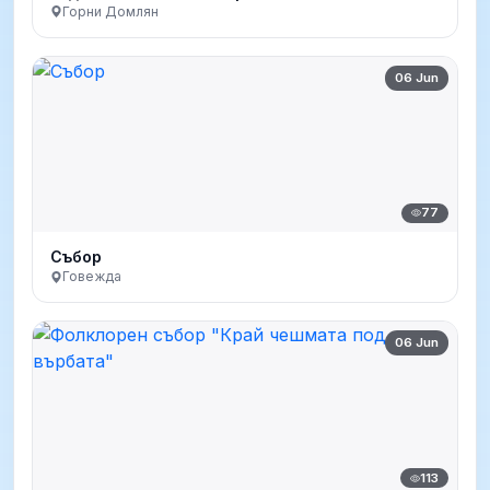
Горни Домлян
06 Jun
77
Събор
Говежда
06 Jun
113