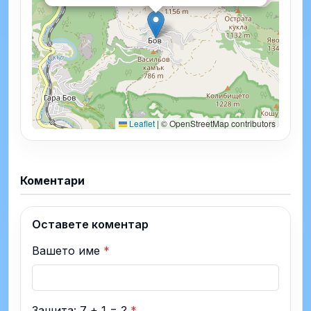
Leaflet
|
© OpenStreetMap contributors
Коментари
Оставете коментар
Вашето име
*
Защита: 7 + 1 = ?
*