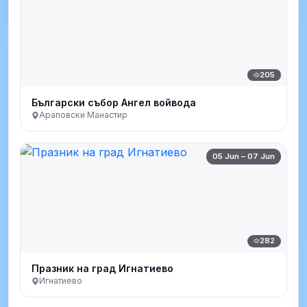
205
Български събор Ангел войвода
Араповски Манастир
05 Jun – 07 Jun
282
Празник на град Игнатиево
Игнатиево