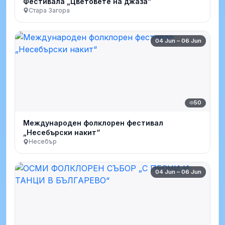
Фестивала „Цветовете на джаза"
Стара Загора
04 Jun – 06 Jun
50
Международен фолклорен фестивал
„Несебърски накит“
Несебър
04 Jun – 06 Jun