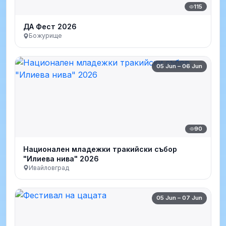
115
ДА Фест 2026
Божурище
05 Jun – 06 Jun
90
Национален младежки тракийски събор
"Илиева нива" 2026
Ивайловград
05 Jun – 07 Jun