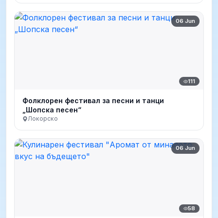
06 Jun
111
Фолклорен фестивал за песни и танци
„Шопска песен“
Локорско
06 Jun
58