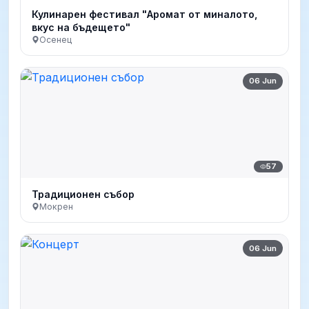
Кулинарен фестивал "Аромат от миналото,
вкус на бъдещето"
Осенец
06 Jun
57
Традиционен събор
Мокрен
06 Jun