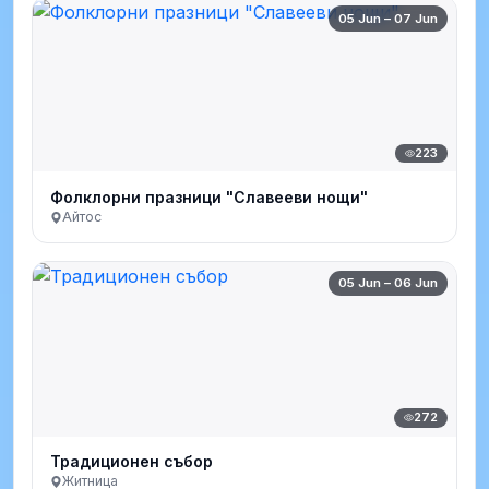
05 Jun – 07 Jun
223
Фолклорни празници "Славееви нощи"
Айтос
05 Jun – 06 Jun
272
Традиционен събор
Житница