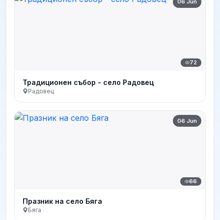
06 Jun
72
Традиционен събор - село Радовец
Радовец
06 Jun
66
Празник на село Бяга
Бяга