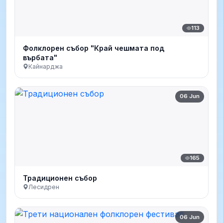
113
Фолклорен събор "Край чешмата под
върбата"
Кайнарджа
06 Jun
165
Традиционен събор
Лесидрен
06 Jun