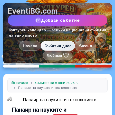
EventiBG.com
Добави събитие
Културен календар — всички национални събития
на едно място
Начало
Събития днес
Уикенд
Любими
Начало
Събития за 6 юни 2026 г.
Панаир на науките и технологиите
Панаир на науките и