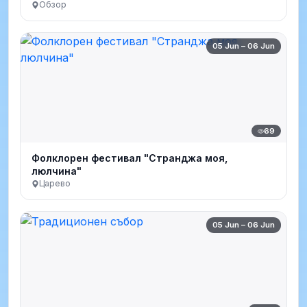
Обзор
05 Jun – 06 Jun
69
Фолклорен фестивал "Странджа моя,
люлчина"
Царево
05 Jun – 06 Jun