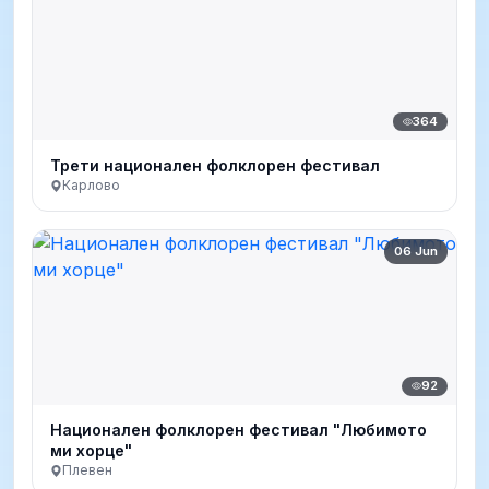
364
Трети национален фолклорен фестивал
Карлово
06 Jun
92
Национален фолклорен фестивал "Любимото
ми хорце"
Плевен