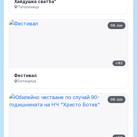
Хайдушка сватба"
Паталеница
06 Jun
92
Фестивал
Белащица
06 Jun