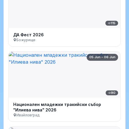
115
ДА Фест 2026
Божурище
05 Jun – 06 Jun
90
Национален младежки тракийски събор
"Илиева нива" 2026
Ивайловград