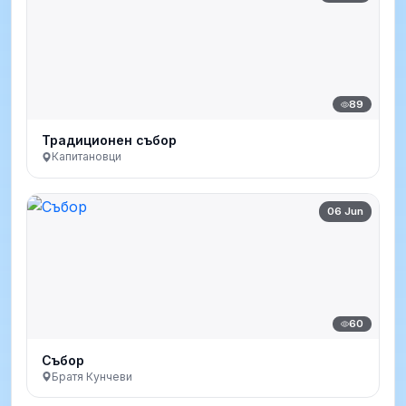
89
Традиционен събор
Капитановци
06 Jun
60
Събор
Братя Кунчеви