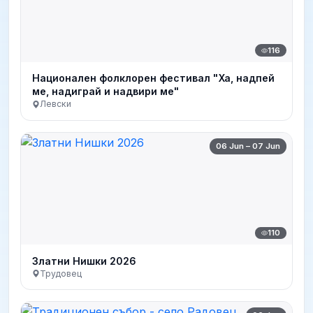
116
Национален фолклорен фестивал "Ха, надпей
ме, надиграй и надвири ме"
Левски
06 Jun – 07 Jun
110
Златни Нишки 2026
Трудовец