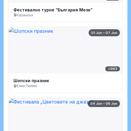
Фестивално турне “България Мези“
Казанлък
01 Jun – 07 Jun
963
Шопски празник
Елин Пелин
04 Jun – 06 Jun