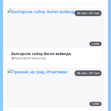
05 Jun – 07 Jun
205
Български събор Ангел войвода
Араповски Манастир
05 Jun – 07 Jun
283