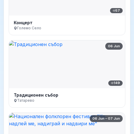
57
Концерт
Големо Село
06 Jun
149
Традиционен събор
Татарево
06 Jun – 07 Jun