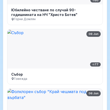
50
Юбилейно честване по случай 90-
годишнината на НЧ "Христо Ботев"
Горни Домлян
06 Jun
77
Събор
Говежда
06 Jun