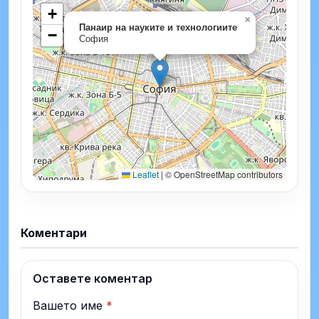
+
×
Панаир на науките и технологиите
−
София
Leaflet
|
© OpenStreetMap contributors
Коментари
Оставете коментар
Вашето име
*