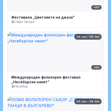
50
Фестивала „Цветовете на джаза"
Стара Загора
04 Jun – 06 Jun
50
Международен фолклорен фестивал
„Несебърски накит“
Несебър
04 Jun – 06 Jun