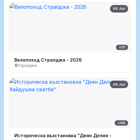
06 Jun
31
Велопоход Стралджа - 2026
Стралджа
06 Jun
66
Историческа възстановка "Деян Делия -