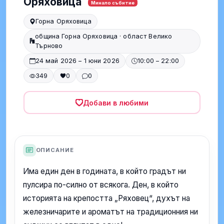
Оряховица
Минало събитие
Горна Оряховица
община Горна Оряховица · област Велико
Търново
24 май 2026 – 1 юни 2026
10:00 – 22:00
349
0
0
Добави в любими
ОПИСАНИЕ
Има един ден в годината, в който градът ни
пулсира по-силно от всякога. Ден, в който
историята на крепостта „Ряховец“, духът на
железничарите и ароматът на традиционния ни