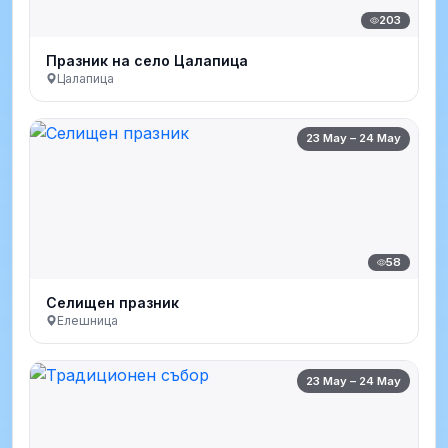
203
Празник на село Цалапица
Цалапица
23 May – 24 May
58
Селищен празник
Елешница
23 May – 24 May