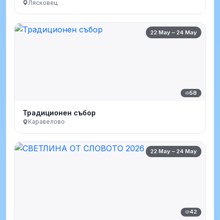
Лясковец
22 May – 24 May
58
Традиционен събор
Каравелово
22 May – 24 May
42