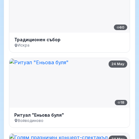
60
Традиционен събор
Искра
24 May
18
Ритуал "Еньова буля"
Войводиново