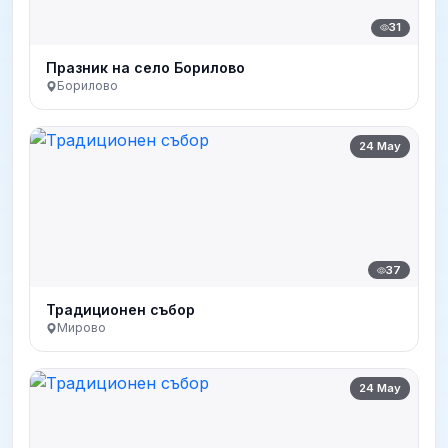
31
Празник на село Борилово
Борилово
24 May
37
Традиционен събор
Мирово
24 May