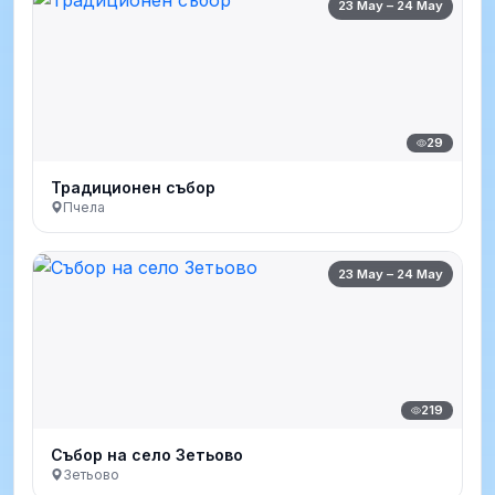
23 May – 24 May
29
Традиционен събор
Пчела
23 May – 24 May
219
Събор на село Зетьово
Зетьово