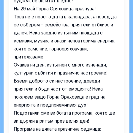
суджук се вплитат в едно!
На 29 май Горна Оряховица празнува!
Това не е просто дата в календара, а повод да
се съберем – семейства, приятели отблизо и
далеч. Нека заедно изпълним площада с
усмивки, музика и онази неповторима енергия,
която само ние, горнооряховчани,
притежаваме.
Очаква ни ден, изпълнен с много изненади,
културни събития и празнично настроение!
Вземи доброто си настроение, доведи
приятели и бъди част от емоцията! Нека
покажем защо Горна Оряховица е град на
енергията и предприемчивия дух!
Подготвили сме ви богата програма, която ще
ви държи в ритъм през целия ден!
Програма на цялата празнична седмица: