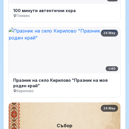
100 минути автентични хора
Плевен
24 May
40
Празник на село Кирилово "Празник на моя
роден край"
Кирилово
24 May
Събор