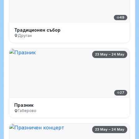
49
Традиционен събор
Друган
23 May – 24 May
27
Празник
Габерово
23 May – 24 May