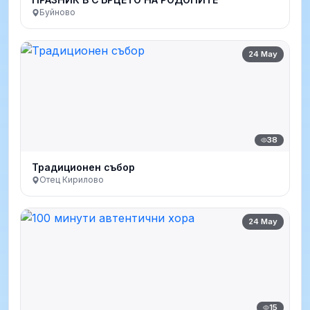
Буйново
24 May
38
Традиционен събор
Отец Кирилово
24 May
15