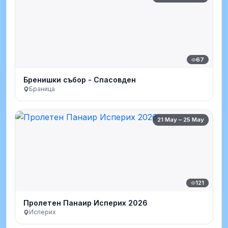
67
Бренишки събор - Спасовден
Браница
21 May – 25 May
121
Пролетен Панаир Исперих 2026
Исперих