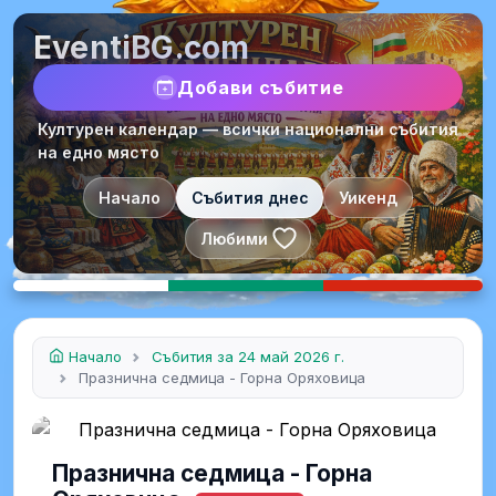
EventiBG.com
Добави събитие
Културен календар — всички национални събития
на едно място
Начало
Събития днес
Уикенд
Любими
Начало
Събития за 24 май 2026 г.
Празнична седмица - Горна Оряховица
Празнична седмица - Горна