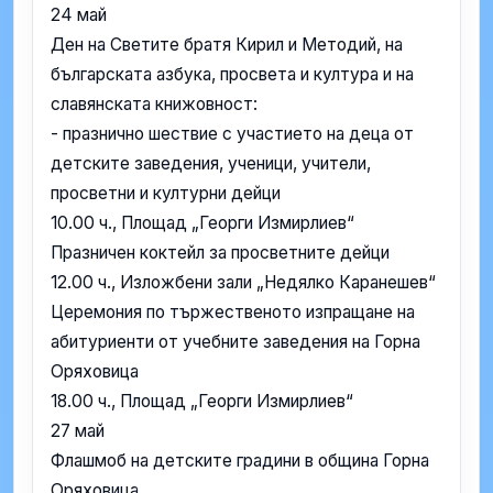
24 май
Ден на Светите братя Кирил и Методий, на
българската азбука, просвета и култура и на
славянската книжовност:
- празнично шествие с участието на деца от
детските заведения, ученици, учители,
просветни и културни дейци
10.00 ч., Площад „Георги Измирлиев“
Празничен коктейл за просветните дейци
12.00 ч., Изложбени зали „Недялко Каранешев“
Церемония по тържественото изпращане на
абитуриенти от учебните заведения на Горна
Оряховица
18.00 ч., Площад „Георги Измирлиев“
27 май
Флашмоб на детските градини в община Горна
Оряховица