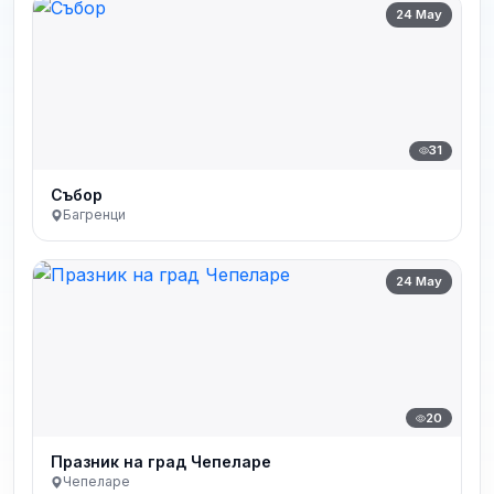
24 May
31
Събор
Багренци
24 May
20
Празник на град Чепеларе
Чепеларе