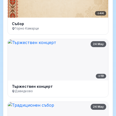
44
Събор
Горно Камарци
24 May
19
Тържествен концерт
Давидково
24 May