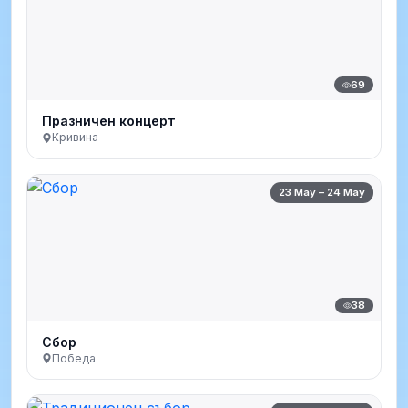
69
Празничен концерт
Кривина
23 May – 24 May
38
Сбор
Победа