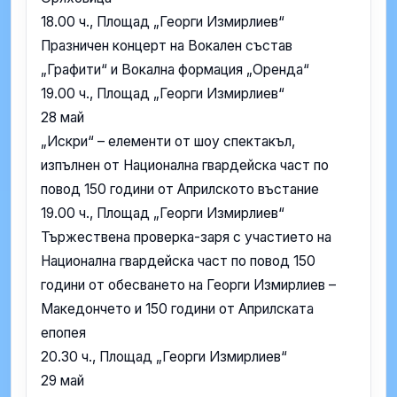
18.00 ч., Площад „Георги Измирлиев“
Празничен концерт на Вокален състав
„Графити“ и Вокална формация „Оренда“
19.00 ч., Площад „Георги Измирлиев“
28 май
„Искри“ – елементи от шоу спектакъл,
изпълнен от Национална гвардейска част по
повод 150 години от Априлското въстание
19.00 ч., Площад „Георги Измирлиев“
Тържествена проверка-заря с участието на
Национална гвардейска част по повод 150
години от обесването на Георги Измирлиев –
Македончето и 150 години от Априлската
епопея
20.30 ч., Площад „Георги Измирлиев“
29 май