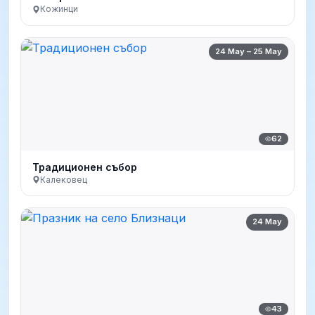
Кожинци
24 May – 25 May
62
Традиционен събор
Калековец
24 May
43