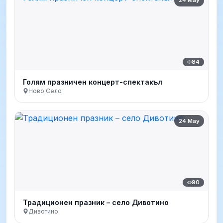
24 May
84
Голям празничен концерт-спектакъл
Ново Село
24 May
90
Традиционен празник – село Дивотино
Дивотино