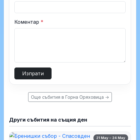
Коментар
*
Изпрати
Още събития в Горна Оряховица →
Други събития на същия ден
21 May – 24 May