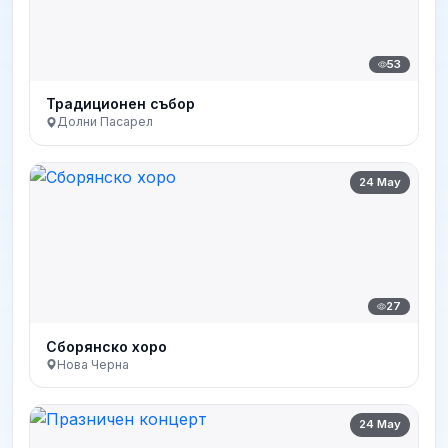
53
Традиционен събор
Долни Пасарел
24 May
27
Сборянско хоро
Нова Черна
24 May