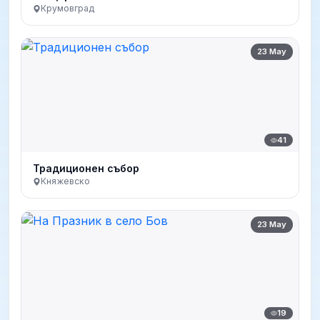
Крумовград
23 May
41
Традиционен събор
Княжевско
23 May
19