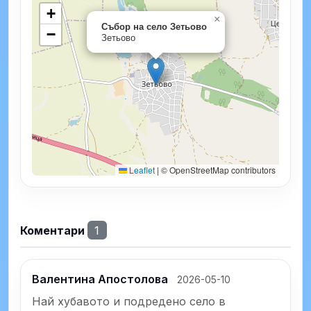
+
×
Събор на село Зетьово
−
Зетьово
Leaflet
|
© OpenStreetMap contributors
Коментари
1
Валентина Апостолова
2026-05-10
Най хубавото и подредено село в 