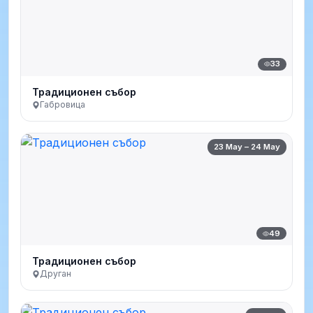
33
Традиционен събор
Габровица
23 May – 24 May
49
Традиционен събор
Друган