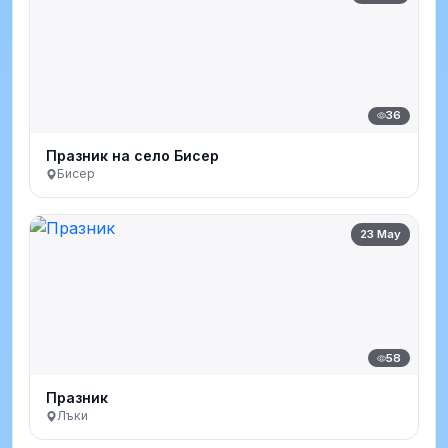
36
Празник на село Бисер
Бисер
23 May
58
Празник
Лъки