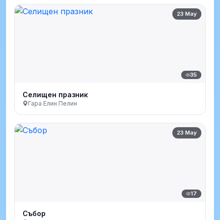
23 May
35
Селищен празник
Гара Елин Пелин
23 May
17
Събор