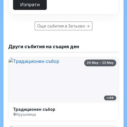
Изпрати
Още събития в Зетьово →
Други събития на същия ден
20 May – 23 May
49
Традиционен събор
Крушовица