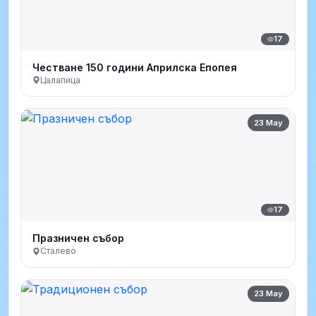
17
Честване 150 години Априлска Епопея
Цалапица
23 May
17
Празничен събор
Сталево
23 May