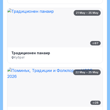
21 May – 25 May
97
Традиционен панаир
Кубрат
22 May – 25 May
28