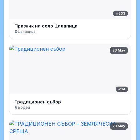
203
Празник на село Цалапица
Цалапица
23 May
14
Традиционен събор
Борец
23 May