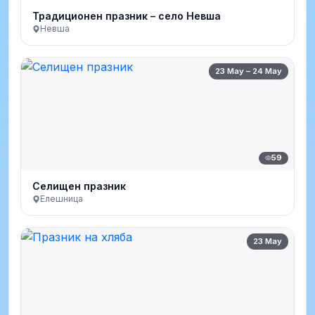
Традиционен празник – село Невша
Невша
23 May – 24 May
59
Селищен празник
Елешница
23 May