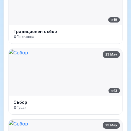
19
Традиционен събор
Гюльовца
23 May
13
Събор
Гуцал
23 May