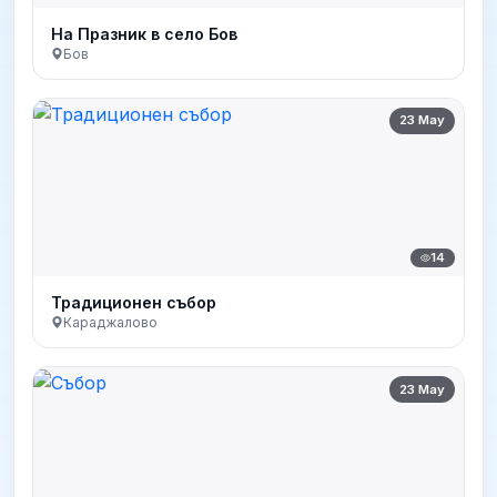
На Празник в село Бов
Бов
23 May
14
Традиционен събор
Караджалово
23 May