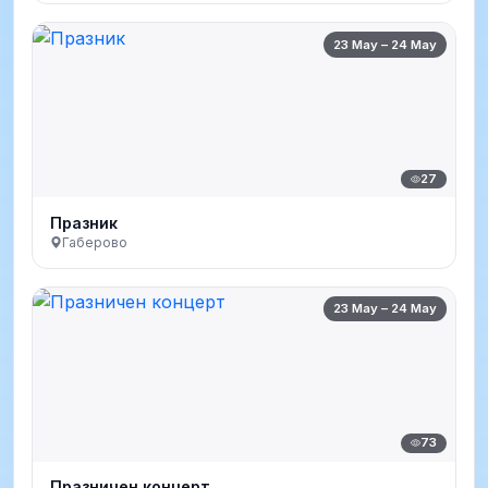
23 May – 24 May
27
Празник
Габерово
23 May – 24 May
73
Празничен концерт