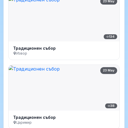
23 May
134
Традиционен събор
Извор
23 May
38
Традиционен събор
Царимир