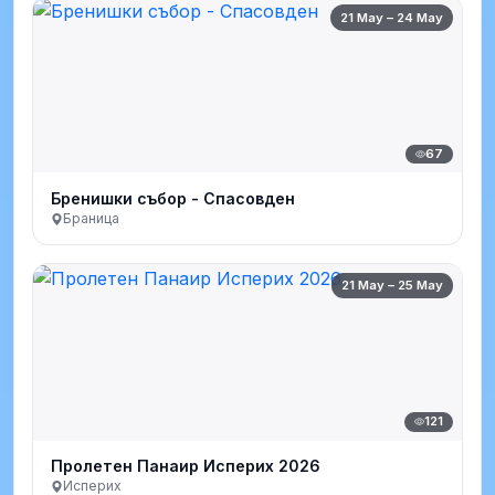
21 May – 24 May
67
Бренишки събор - Спасовден
Браница
21 May – 25 May
121
Пролетен Панаир Исперих 2026
Исперих