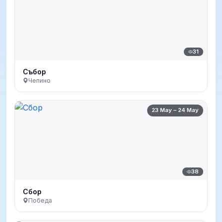
31
Събор
Чепино
23 May – 24 May
38
Сбор
Победа