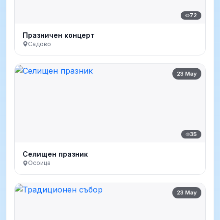
72
Празничен концерт
Садово
23 May
35
Селищен празник
Осоица
23 May