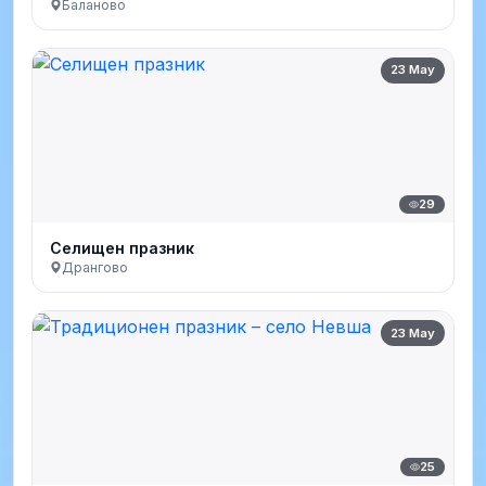
Баланово
23 May
29
Селищен празник
Дрангово
23 May
25