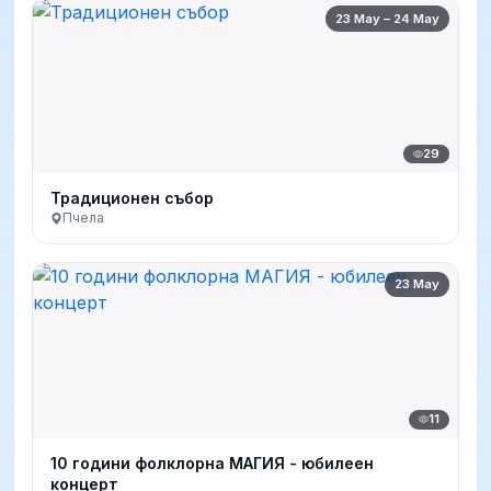
23 May – 24 May
29
Традиционен събор
Пчела
23 May
11
10 години фолклорна МАГИЯ - юбилеен
концерт