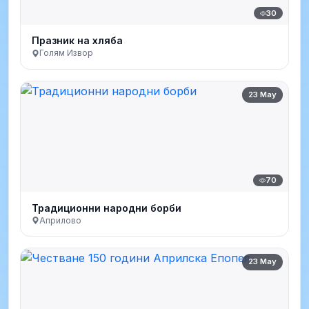
30
Празник на хляба
Голям Извор
23 May
70
Традиционни народни борби
Априлово
23 May