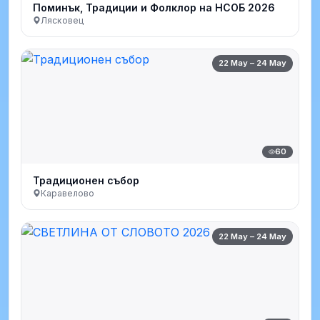
Поминък, Традиции и Фолклор на НСОБ 2026
Лясковец
22 May – 24 May
60
Традиционен събор
Каравелово
22 May – 24 May