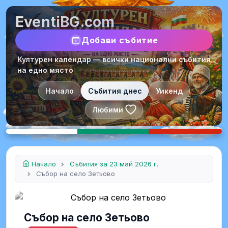
EventiBG.com
Добави събитие
Културен календар — всички национални събития
на едно място
Начало
Събития днес
Уикенд
Любими
Начало
Събития за 23 май 2026 г.
Събор на село Зетьово
Събор на село Зетьово