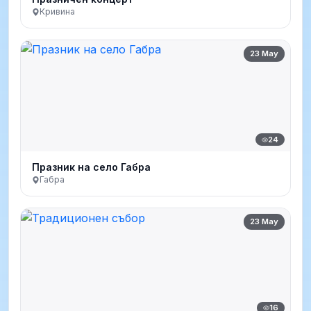
Кривина
23 May
24
Празник на село Габра
Габра
23 May
16