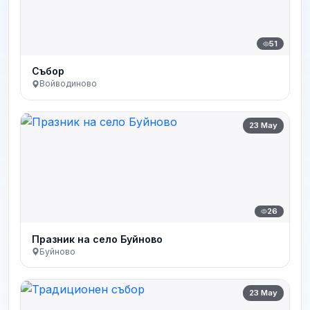
51
Събор
Войводиново
23 May
26
Празник на село Буйново
Буйново
23 May