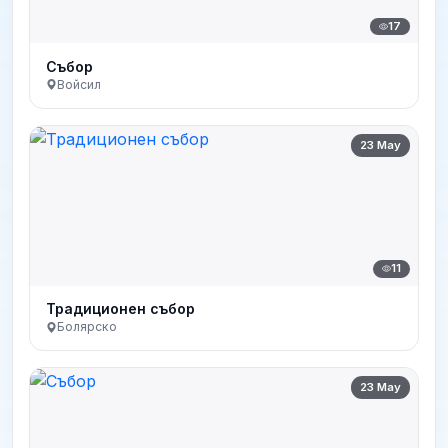
17
Събор
Войсил
23 May
11
Традиционен събор
Болярско
23 May