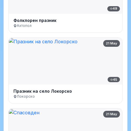
49
Фолклорен празник
Ахтопол
21 May
45
Празник на село Локорско
Локорско
21 May