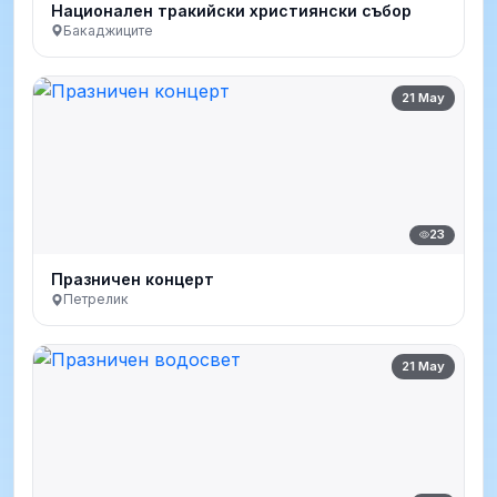
Национален тракийски християнски събор
Бакаджиците
21 May
23
Празничен концерт
Петрелик
21 May