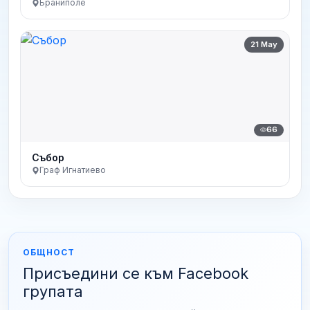
Браниполе
21 May
66
Събор
Граф Игнатиево
ОБЩНОСТ
Присъедини се към Facebook
групата