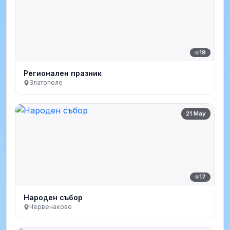
19
Регионален празник
Златополе
21 May
17
Народен събор
Червенаково