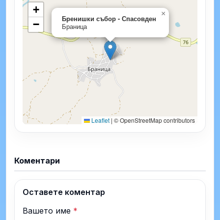
+
×
Бренишки събор - Спасовден
−
Браница
Leaflet
|
© OpenStreetMap contributors
Коментари
Оставете коментар
Вашето име
*