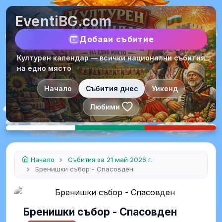
EventiBG.com
Добави събитие
Културен календар — всички национални събития
на едно място
Начало
Събития днес
Уикенд
Любими
Начало
Събития за 21 май 2026 г.
Бренишки събор - Спасовден
Бренишки събор - Спасовден