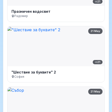
21
Празничен водосвет
Радомир
21 May
21
"Шествие за буквите" 2
София
21 May