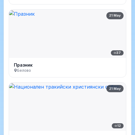
21 May
37
Празник
Белово
21 May
12