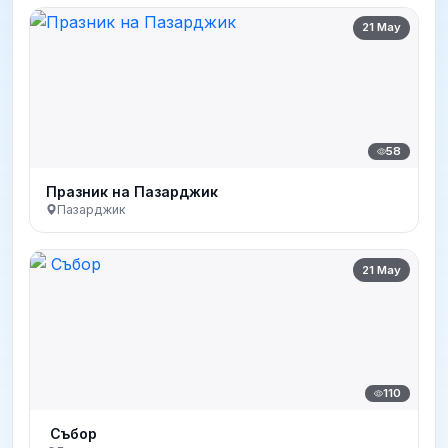
21 May
58
Празник на Пазарджик
Пазарджик
21 May
110
Събор