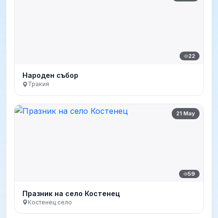
22
Народен събор
Тракия
21 May
59
Празник на село Костенец
Костенец село