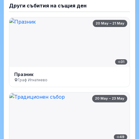
Други събития на същия ден
20 May – 21 May
31
Празник
Граф Игнатиево
20 May – 23 May
49