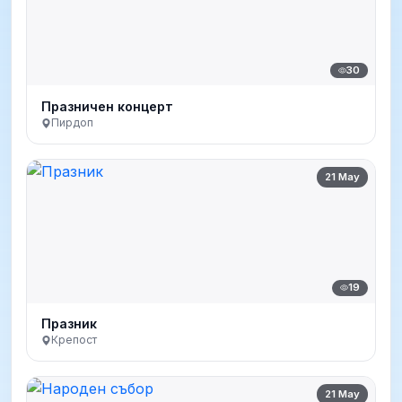
30
Празничен концерт
Пирдоп
21 May
19
Празник
Крепост
21 May