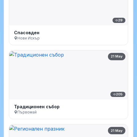
29
Спасовден
Нови Искър
21 May
205
Традиционен събор
Първомай
21 May