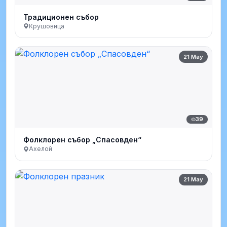
Традиционен събор
Крушовица
21 May
39
Фолклорен събор „Спасовден“
Ахелой
21 May