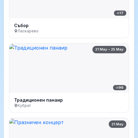
17
Събор
Ласкарево
21 May – 25 May
96
Традиционен панаир
Кубрат
21 May