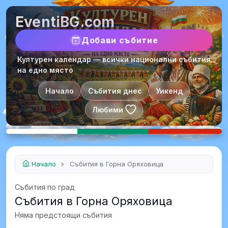
EventiBG.com
Добави събитие
Културен календар — всички национални събития
на едно място
Начало
Събития днес
Уикенд
Любими
Начало
Събития в Горна Оряховица
Събития по град
Събития в Горна Оряховица
Няма предстоящи събития