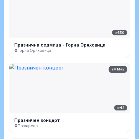
350
Празнична седмица - Горна Оряховица
Горна Оряховица
24 May
42
Празничен концерт
Пожарево