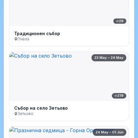
29
Традиционен събор
Пчела
23 May – 24 May
219
Събор на село Зетьово
Зетьово
24 May – 01 Jun