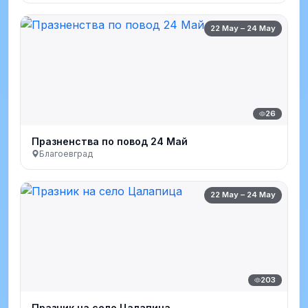
22 May – 24 May
26
Празненства по повод 24 Май
Благоевград
22 May – 24 May
203
Празник на село Цалапица