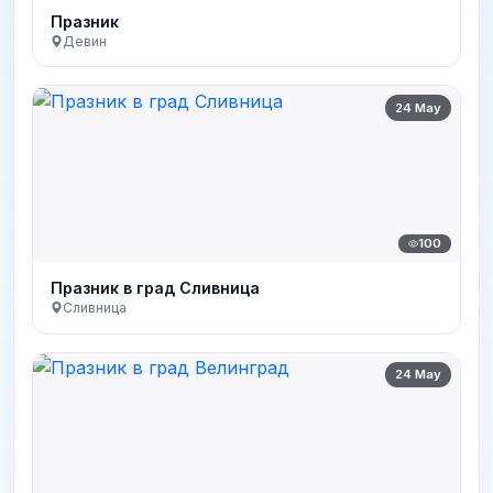
Празник
Девин
24 May
100
Празник в град Сливница
Сливница
24 May