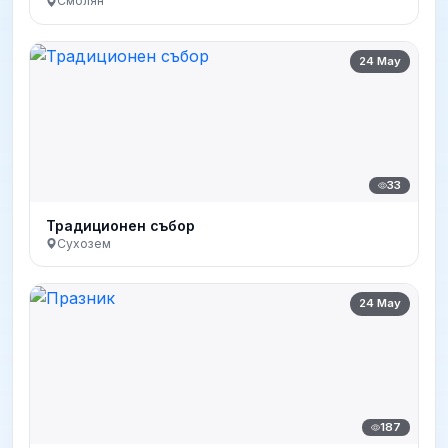
Смолян
24 May
33
Традиционен събор
Сухозем
24 May
187