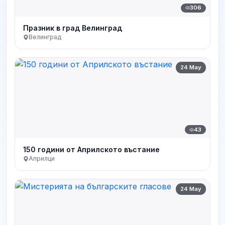
306
Празник в град Велинград
Велинград
24 May
43
150 години от Априлското въстание
Априлци
24 May