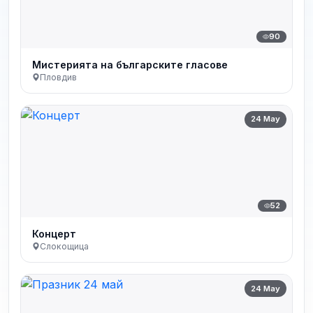
90
Мистерията на българските гласове
Пловдив
24 May
52
Концерт
Слокощица
24 May