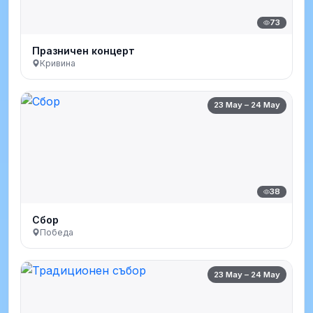
73
Празничен концерт
Кривина
23 May – 24 May
38
Сбор
Победа
23 May – 24 May