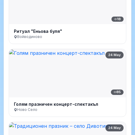
18
Ритуал "Еньова буля"
Войводиново
24 May
85
Голям празничен концерт-спектакъл
Ново Село
24 May