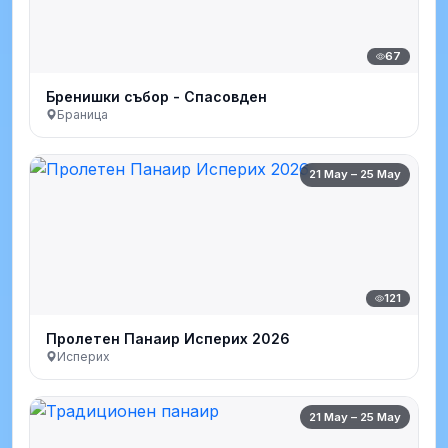
67
Бренишки събор - Спасовден
Браница
21 May – 25 May
121
Пролетен Панаир Исперих 2026
Исперих
21 May – 25 May