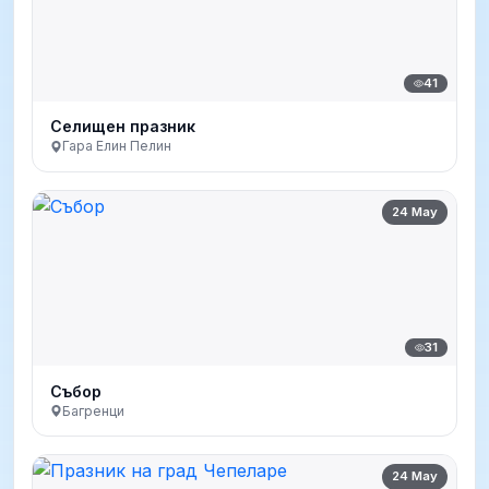
41
Селищен празник
Гара Елин Пелин
24 May
31
Събор
Багренци
24 May