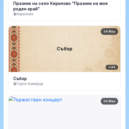
Празник на село Кирилово "Празник на моя
роден край"
Кирилово
24 May
Събор
44
Събор
Горно Камарци
24 May