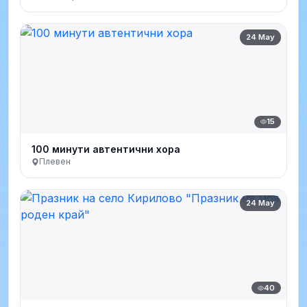
24 May
15
100 минути автентични хора
Плевен
24 May
40