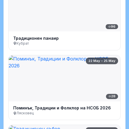
96
Традиционен панаир
Кубрат
22 May – 25 May
28
Поминък, Традиции и Фолклор на НСОБ 2026
Лясковец