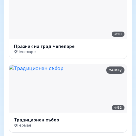
20
Празник на град Чепеларе
Чепеларе
24 May
92
Традиционен събор
Герман