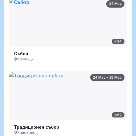
24 May
24
Събор
Кожинци
24 May – 25 May
62
Традиционен събор
Калековец