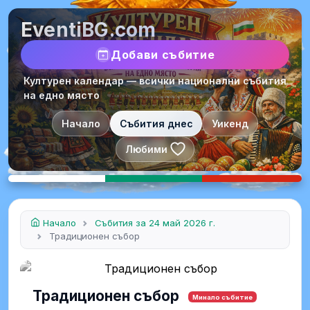
EventiBG.com
Добави събитие
Културен календар — всички национални събития
на едно място
Начало
Събития днес
Уикенд
Любими
Начало
Събития за 24 май 2026 г.
Традиционен събор
Традиционен събор
Минало събитие