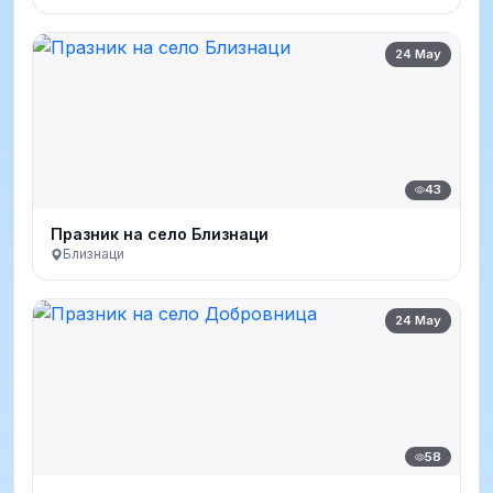
24 May
43
Празник на село Близнаци
Близнаци
24 May
58