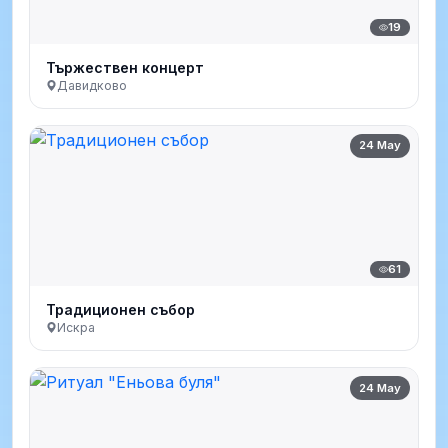
19
Тържествен концерт
Давидково
24 May
61
Традиционен събор
Искра
24 May