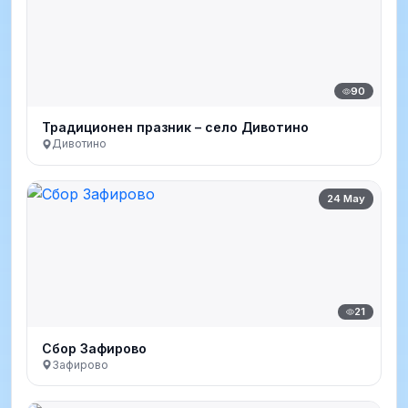
90
Традиционен празник – село Дивотино
Дивотино
24 May
21
Сбор Зафирово
Зафирово