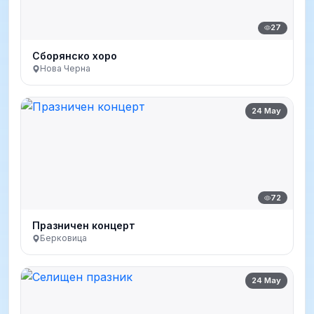
27
Сборянско хоро
Нова Черна
24 May
72
Празничен концерт
Берковица
24 May