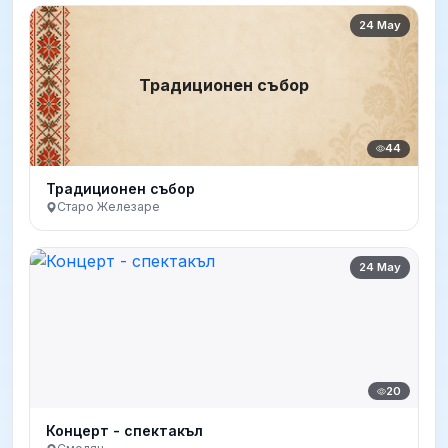
24 May
Традиционен събор
44
Традиционен събор
Старо Железаре
24 May
20
Концерт - спектакъл