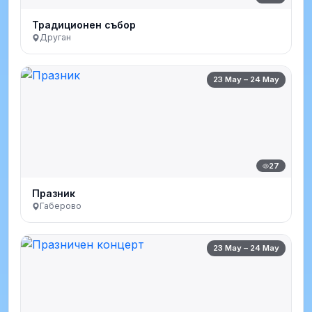
Традиционен събор
Друган
23 May – 24 May
27
Празник
Габерово
23 May – 24 May