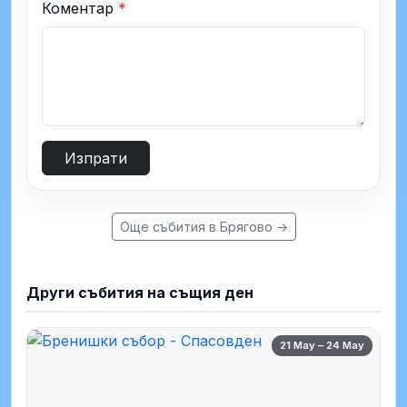
Коментар
*
Изпрати
Още събития в Брягово →
Други събития на същия ден
21 May – 24 May