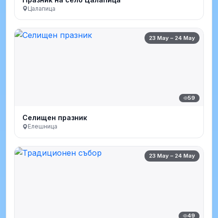
Цалапица
23 May – 24 May
59
Селищен празник
Елешница
23 May – 24 May
49