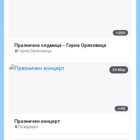
350
Празнична седмица - Горна Оряховица
Горна Оряховица
24 May
46
Празничен концерт
Пожарево