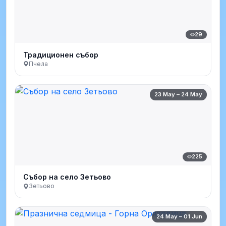
29
Традиционен събор
Пчела
23 May – 24 May
225
Събор на село Зетьово
Зетьово
24 May – 01 Jun