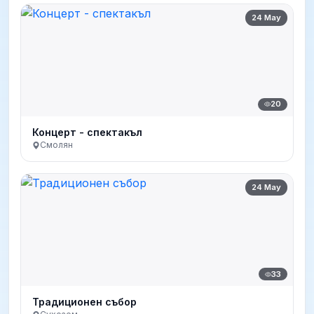
24 May
20
Концерт - спектакъл
Смолян
24 May
33
Традиционен събор