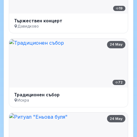
19
Тържествен концерт
Давидково
24 May
72
Традиционен събор
Искра
24 May