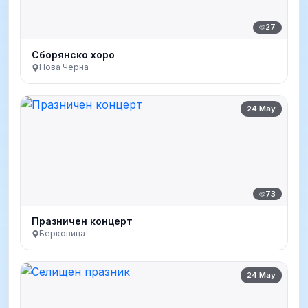
27
Сборянско хоро
Нова Черна
24 May
73
Празничен концерт
Берковица
24 May