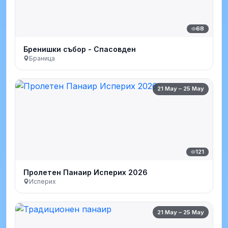
68
Бренишки събор - Спасовден
Браница
21 May – 25 May
121
Пролетен Панаир Исперих 2026
Исперих
21 May – 25 May