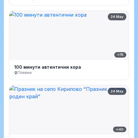
24 May
15
100 минути автентични хора
Плевен
24 May
40