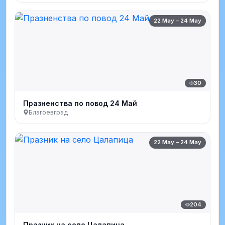
22 May – 24 May
30
Празненства по повод 24 Май
Благоевград
22 May – 24 May
204
Празник на село Цалапица