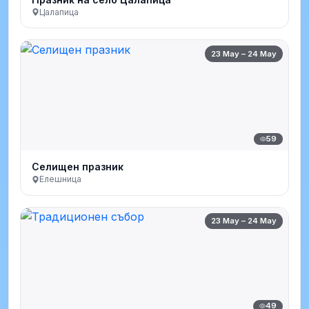
Цалапица
23 May – 24 May
59
Селищен празник
Елешница
23 May – 24 May
49