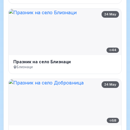
24 May
44
Празник на село Близнаци
Близнаци
24 May
58