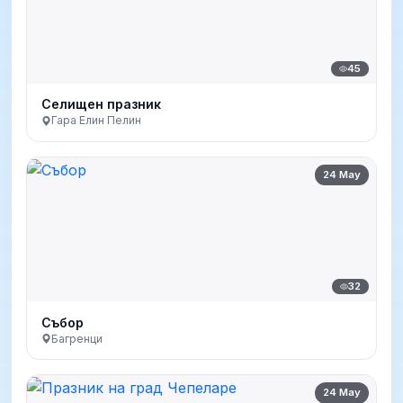
45
Селищен празник
Гара Елин Пелин
24 May
32
Събор
Багренци
24 May