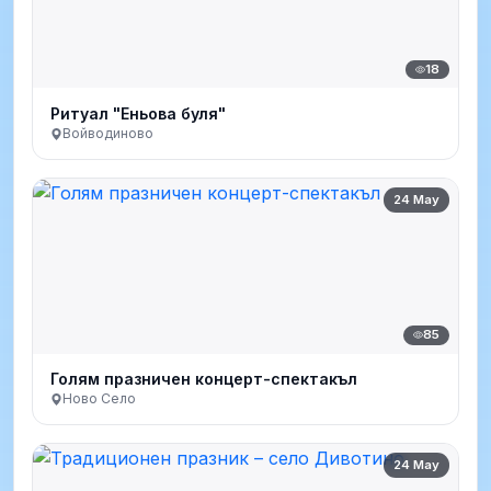
18
Ритуал "Еньова буля"
Войводиново
24 May
85
Голям празничен концерт-спектакъл
Ново Село
24 May