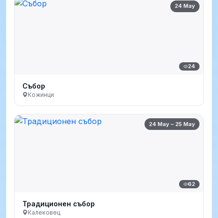
24 May
24
Събор
Кожинци
24 May – 25 May
62
Традиционен събор
Калековец