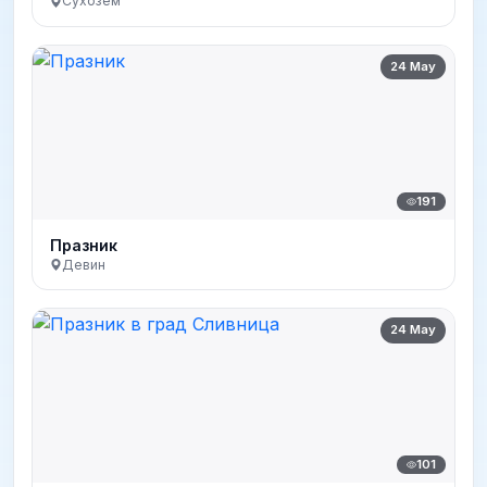
Сухозем
24 May
191
Празник
Девин
24 May
101