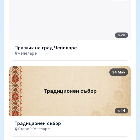
20
Празник на град Чепеларе
Чепеларе
24 May
Традиционен събор
44
Традиционен събор
Старо Железаре