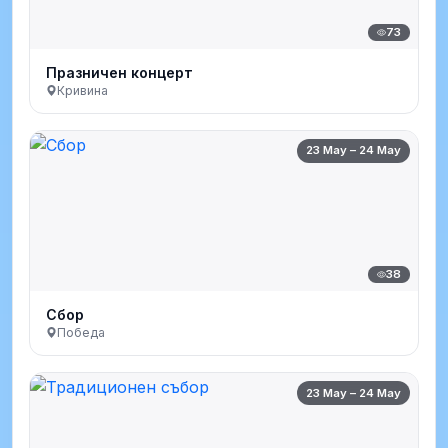
73
Празничен концерт
Кривина
23 May – 24 May
38
Сбор
Победа
23 May – 24 May