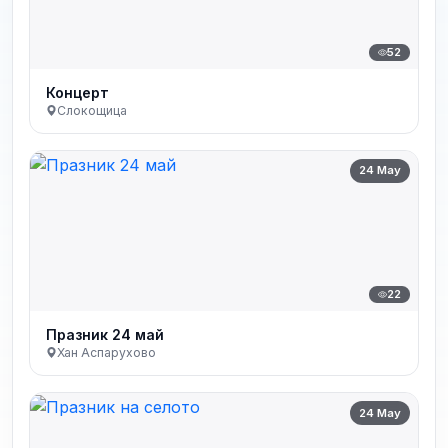
52
Концерт
Слокощица
24 May
22
Празник 24 май
Хан Аспарухово
24 May