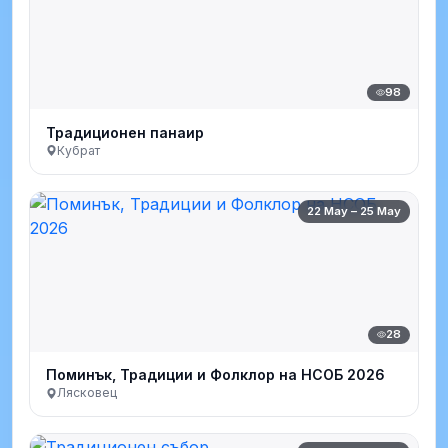
98
Традиционен панаир
Кубрат
22 May – 25 May
28
Поминък, Традиции и Фолклор на НСОБ 2026
Лясковец