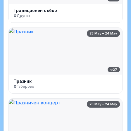
Традиционен събор
Друган
23 May – 24 May
27
Празник
Габерово
23 May – 24 May