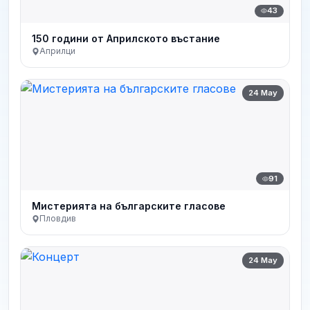
43
150 години от Априлското въстание
Априлци
24 May
91
Мистерията на българските гласове
Пловдив
24 May