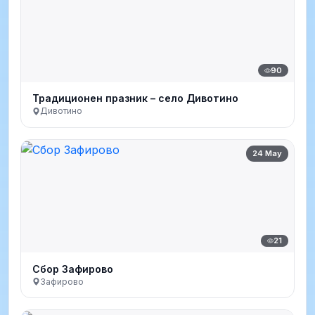
90
Традиционен празник – село Дивотино
Дивотино
24 May
21
Сбор Зафирово
Зафирово