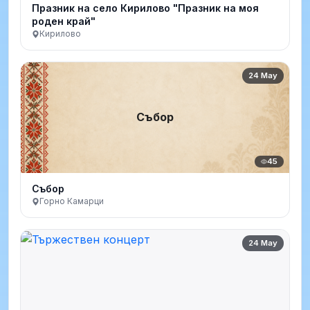
Празник на село Кирилово "Празник на моя
роден край"
Кирилово
24 May
Събор
45
Събор
Горно Камарци
24 May