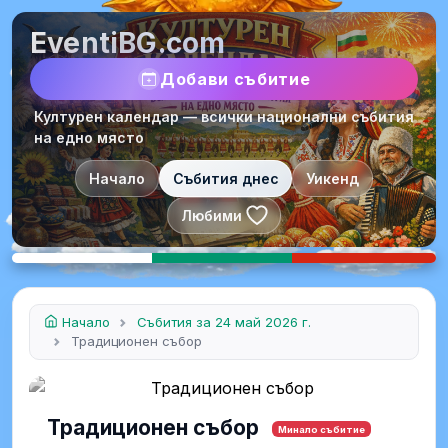
EventiBG.com
Добави събитие
Културен календар — всички национални събития
на едно място
Начало
Събития днес
Уикенд
Любими
Начало
Събития за 24 май 2026 г.
Традиционен събор
Традиционен събор
Минало събитие