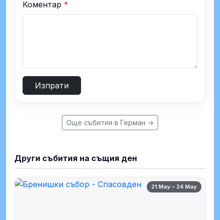
Коментар
*
Изпрати
Още събития в Герман →
Други събития на същия ден
21 May – 24 May