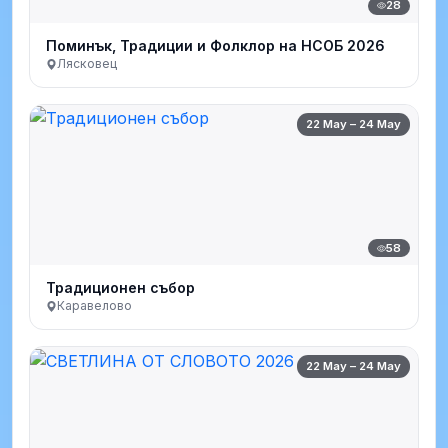
28
Поминък, Традиции и Фолклор на НСОБ 2026
Лясковец
22 May – 24 May
58
Традиционен събор
Каравелово
22 May – 24 May