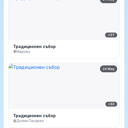
37
Традиционен събор
Мирово
24 May
53
Традиционен събор
Долни Пасарел