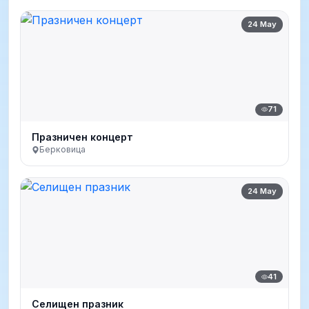
24 May
71
Празничен концерт
Берковица
24 May
41
Селищен празник