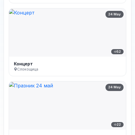
24 May
52
Концерт
Слокощица
24 May
22