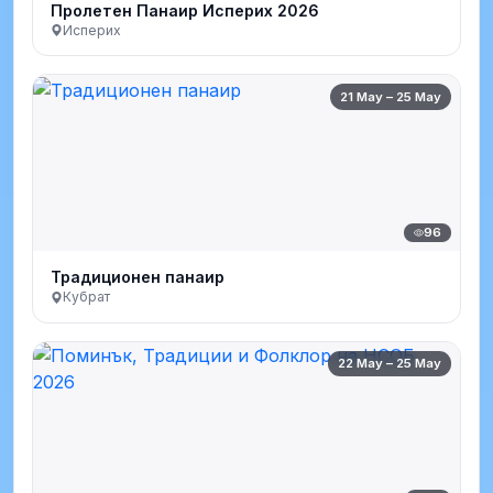
Пролетен Панаир Исперих 2026
Исперих
21 May – 25 May
96
Традиционен панаир
Кубрат
22 May – 25 May