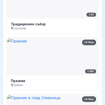
33
Традиционен събор
Сухозем
24 May
185
Празник
Девин
24 May