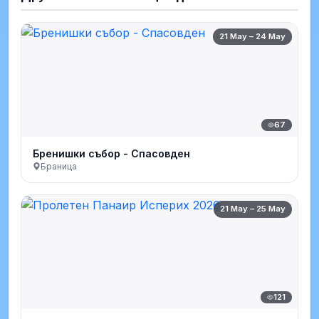
21 May – 24 May
67
Бренишки събор - Спасовден
Браница
21 May – 25 May
121