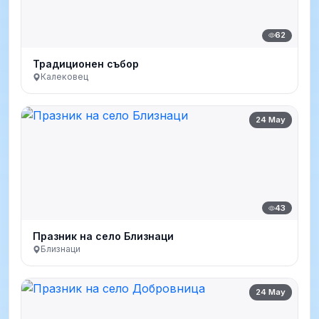
62
Традиционен събор
Калековец
24 May
43
Празник на село Близнаци
Близнаци
24 May