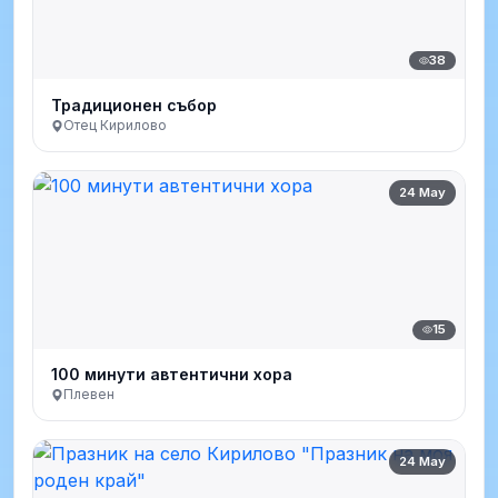
38
Традиционен събор
Отец Кирилово
24 May
15
100 минути автентични хора
Плевен
24 May