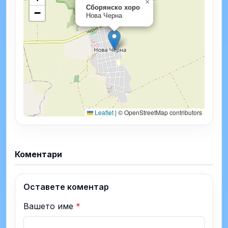
×
Сборянско хоро
−
Нова Черна
Leaflet
|
© OpenStreetMap contributors
Коментари
Оставете коментар
Вашето име
*