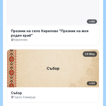
40
Празник на село Кирилово "Празник на моя
роден край"
Кирилово
24 May
Събор
44
Събор
Горно Камарци