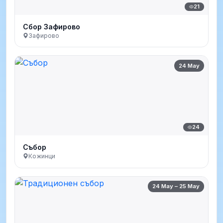
21
Сбор Зафирово
Зафирово
24 May
24
Събор
Кожинци
24 May – 25 May