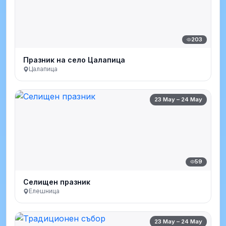
203
Празник на село Цалапица
Цалапица
23 May – 24 May
59
Селищен празник
Елешница
23 May – 24 May