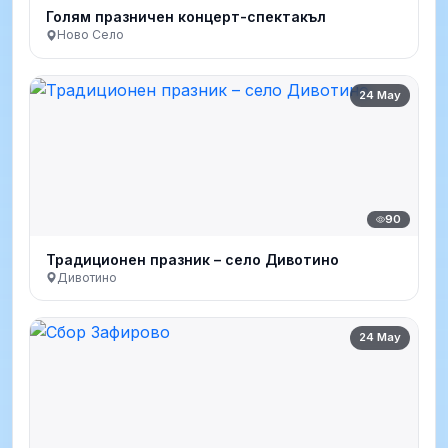
Голям празничен концерт-спектакъл
Ново Село
24 May
90
Традиционен празник – село Дивотино
Дивотино
24 May