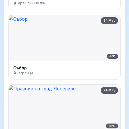
Гара Елин Пелин
24 May
31
Събор
Багренци
24 May
20