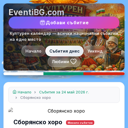
EventiBG.com
Добави събитие
Културен календар — всички национални събития
на едно място
Начало
Събития днес
Уикенд
Любими
Начало
Събития за 24 май 2026 г.
Сборянско хоро
Сборянско хоро
Минало събитие