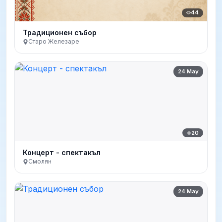
44
Традиционен събор
Старо Железаре
24 May
20
Концерт - спектакъл
Смолян
24 May