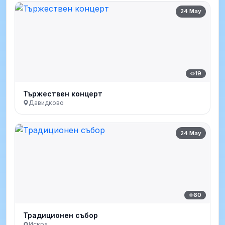
24 May
19
Тържествен концерт
Давидково
24 May
60
Традиционен събор
Искра