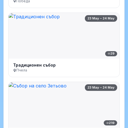
Победа
23 May – 24 May
29
Традиционен събор
Пчела
23 May – 24 May
219