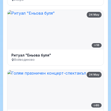
24 May
18
Ритуал "Еньова буля"
Войводиново
24 May
85