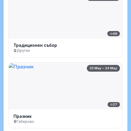
49
Традиционен събор
Друган
23 May – 24 May
27
Празник
Габерово