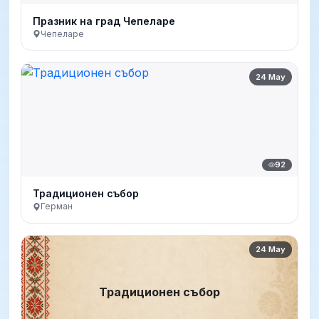
Празник на град Чепеларе
Чепеларе
24 May
92
Традиционен събор
Герман
24 May
Традиционен събор