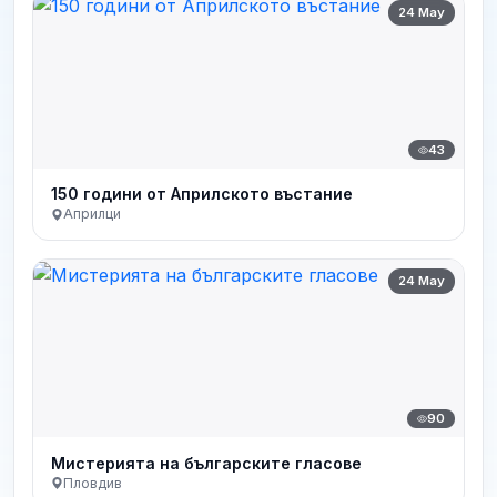
24 May
43
150 години от Априлското въстание
Априлци
24 May
90
Мистерията на българските гласове
Пловдив