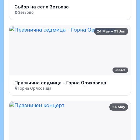
Събор на село Зетьово
Зетьово
24 May – 01 Jun
349
Празнична седмица - Горна Оряховица
Горна Оряховица
24 May