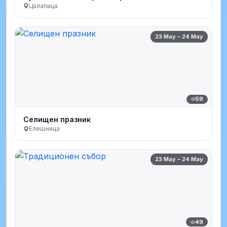
Цалапица
23 May – 24 May
59
Селищен празник
Елешница
23 May – 24 May
49