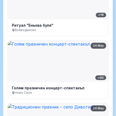
18
Ритуал "Еньова буля"
Войводиново
24 May
85
Голям празничен концерт-спектакъл
Ново Село
24 May