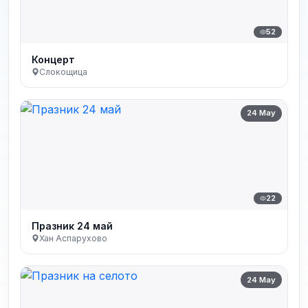
52
Концерт
Слокощица
24 May
22
Празник 24 май
Хан Аспарухово
24 May