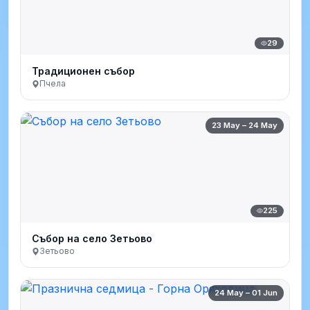
29
Традиционен събор
Пчела
23 May – 24 May
225
Събор на село Зетьово
Зетьово
24 May – 01 Jun