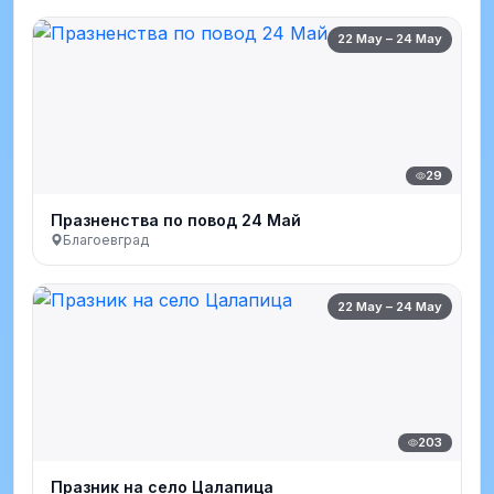
22 May – 24 May
29
Празненства по повод 24 Май
Благоевград
22 May – 24 May
203
Празник на село Цалапица