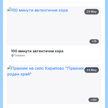
24 May
15
100 минути автентични хора
Плевен
24 May
40