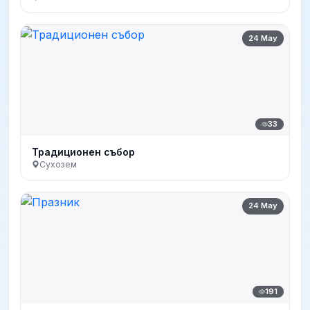
24 May
33
Традиционен събор
Сухозем
24 May
191