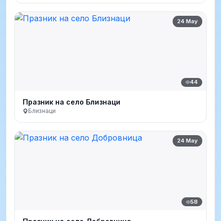
24 May
44
Празник на село Близнаци
Близнаци
24 May
58