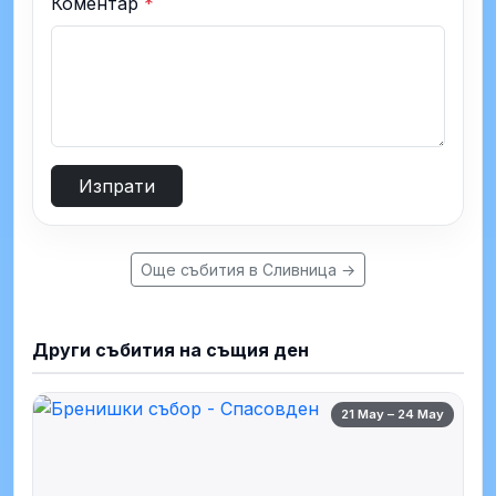
Коментар
*
Изпрати
Още събития в Сливница →
Други събития на същия ден
21 May – 24 May