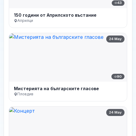
43
150 години от Априлското въстание
Априлци
24 May
90
Мистерията на българските гласове
Пловдив
24 May