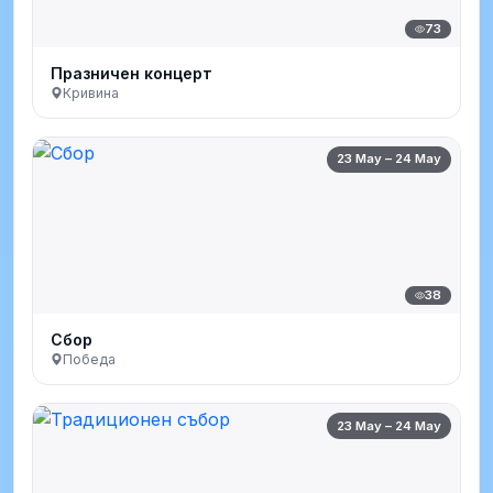
73
Празничен концерт
Кривина
23 May – 24 May
38
Сбор
Победа
23 May – 24 May