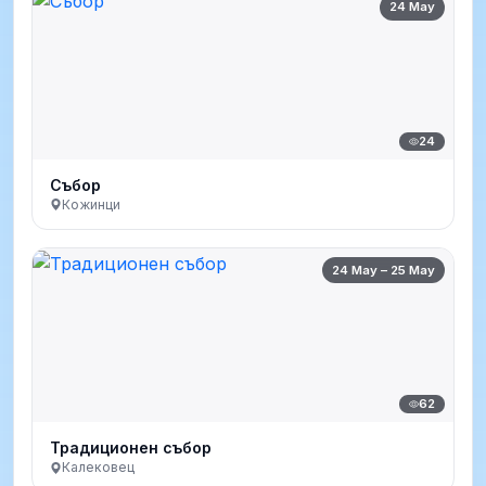
24 May
24
Събор
Кожинци
24 May – 25 May
62
Традиционен събор
Калековец