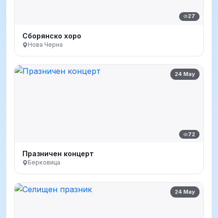
27
Сборянско хоро
Нова Черна
24 May
72
Празничен концерт
Берковица
24 May