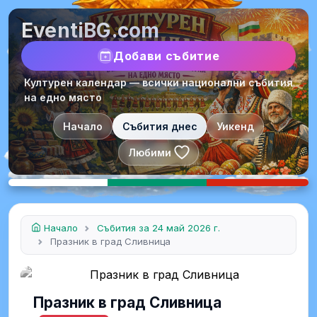
EventiBG.com
Добави събитие
Културен календар — всички национални събития
на едно място
Начало
Събития днес
Уикенд
Любими
Начало
Събития за 24 май 2026 г.
Празник в град Сливница
Празник в град Сливница