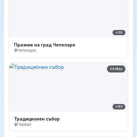
20
Празник на град Чепеларе
Чепеларе
24 May
92
Традиционен събор
Герман