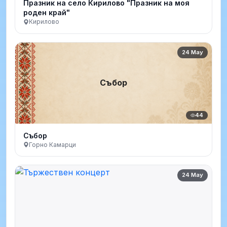
Празник на село Кирилово "Празник на моя
роден край"
Кирилово
24 May
Събор
44
Събор
Горно Камарци
24 May