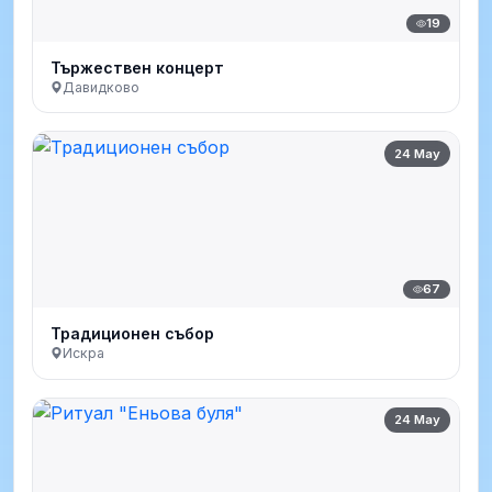
19
Тържествен концерт
Давидково
24 May
67
Традиционен събор
Искра
24 May