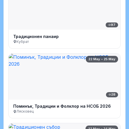
97
Традиционен панаир
Кубрат
22 May – 25 May
28
Поминък, Традиции и Фолклор на НСОБ 2026
Лясковец
22 May – 24 May