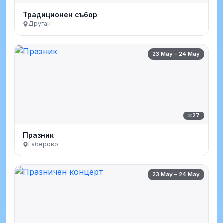
Традиционен събор
Друган
23 May – 24 May
27
Празник
Габерово
23 May – 24 May