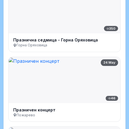
350
Празнична седмица - Горна Оряховица
Горна Оряховица
24 May
46
Празничен концерт
Пожарево