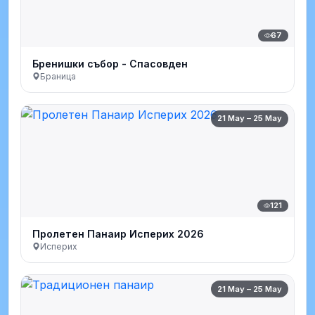
67
Бренишки събор - Спасовден
Браница
21 May – 25 May
121
Пролетен Панаир Исперих 2026
Исперих
21 May – 25 May