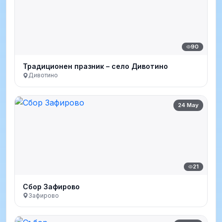
90
Традиционен празник – село Дивотино
Дивотино
24 May
21
Сбор Зафирово
Зафирово