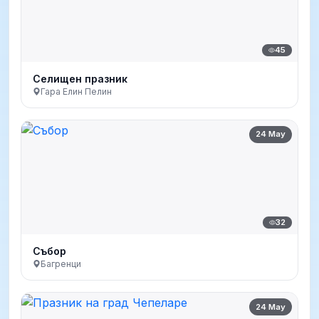
45
Селищен празник
Гара Елин Пелин
24 May
32
Събор
Багренци
24 May