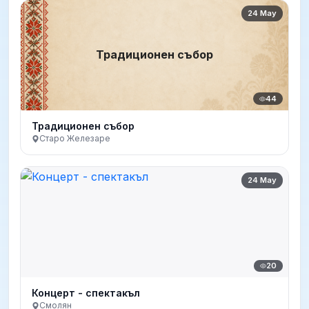
24 May
Традиционен събор
44
Традиционен събор
Старо Железаре
24 May
20
Концерт - спектакъл
Смолян