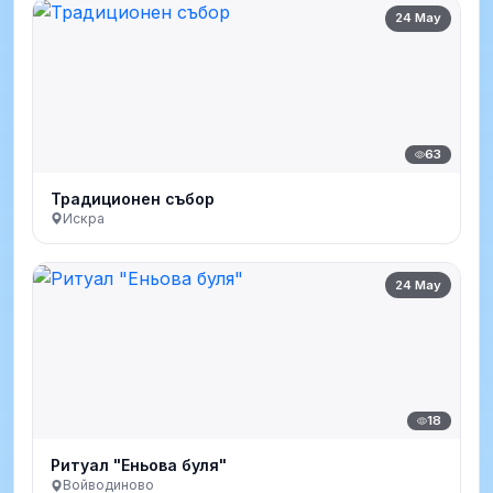
24 May
63
Традиционен събор
Искра
24 May
18
Ритуал "Еньова буля"
Войводиново