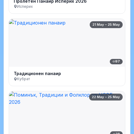
Пролетен Панаир Исперих 2026
Исперих
21 May – 25 May
97
Традиционен панаир
Кубрат
22 May – 25 May
28