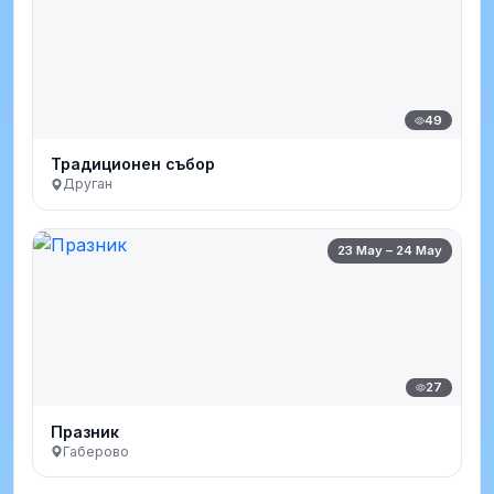
49
Традиционен събор
Друган
23 May – 24 May
27
Празник
Габерово