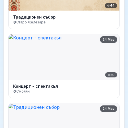
44
Традиционен събор
Старо Железаре
24 May
20
Концерт - спектакъл
Смолян
24 May