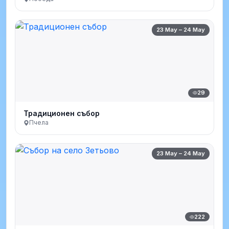
23 May – 24 May
29
Традиционен събор
Пчела
23 May – 24 May
222