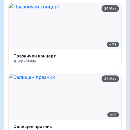
24 May
72
Празничен концерт
Берковица
24 May
41
Селищен празник