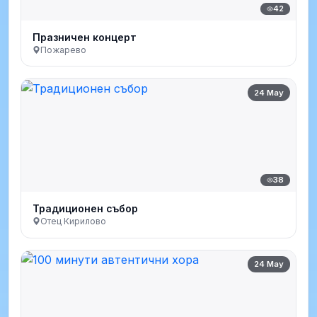
42
Празничен концерт
Пожарево
24 May
38
Традиционен събор
Отец Кирилово
24 May