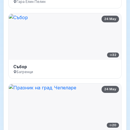
Гара Елин Пелин
24 May
32
Събор
Багренци
24 May
20