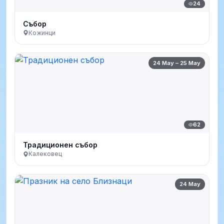
24
Събор
Кожинци
24 May – 25 May
62
Традиционен събор
Калековец
24 May