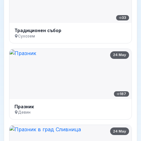
33
Традиционен събор
Сухозем
24 May
187
Празник
Девин
24 May