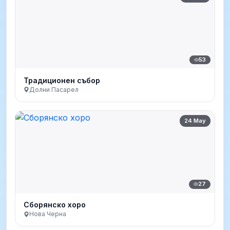
53
Традиционен събор
Долни Пасарел
24 May
27
Сборянско хоро
Нова Черна