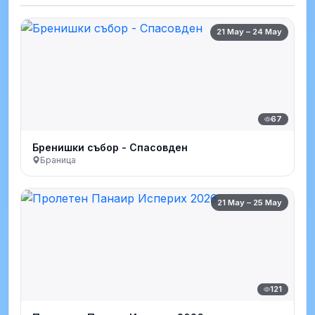
21 May – 24 May
67
Бренишки събор - Спасовден
Браница
21 May – 25 May
121