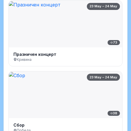
23 May – 24 May
73
Празничен концерт
Кривина
23 May – 24 May
38
Сбор
Победа