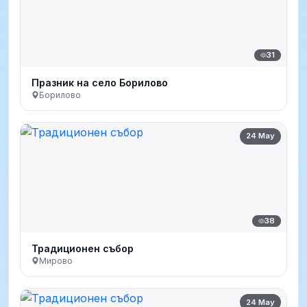
31
Празник на село Борилово
Борилово
24 May
38
Традиционен събор
Мирово
24 May