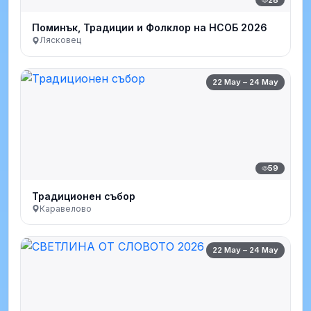
Поминък, Традиции и Фолклор на НСОБ 2026
Лясковец
22 May – 24 May
59
Традиционен събор
Каравелово
22 May – 24 May