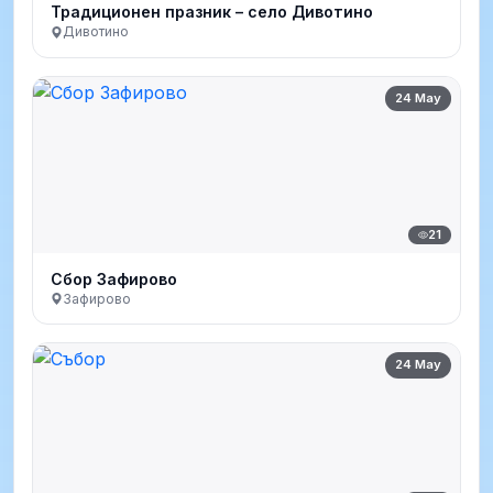
Традиционен празник – село Дивотино
Дивотино
24 May
21
Сбор Зафирово
Зафирово
24 May