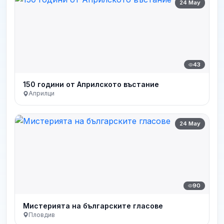
24 May
43
150 години от Априлското въстание
Априлци
24 May
90
Мистерията на българските гласове
Пловдив