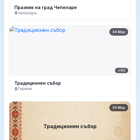
Празник на град Чепеларе
Чепеларе
24 May
92
Традиционен събор
Герман
24 May
Традиционен събор