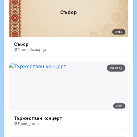
Събор
44
Събор
Горно Камарци
24 May
19
Тържествен концерт
Давидково