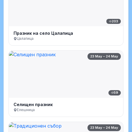
203
Празник на село Цалапица
Цалапица
23 May – 24 May
59
Селищен празник
Елешница
23 May – 24 May