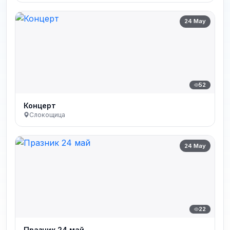
24 May
52
Концерт
Слокощица
24 May
22
Празник 24 май