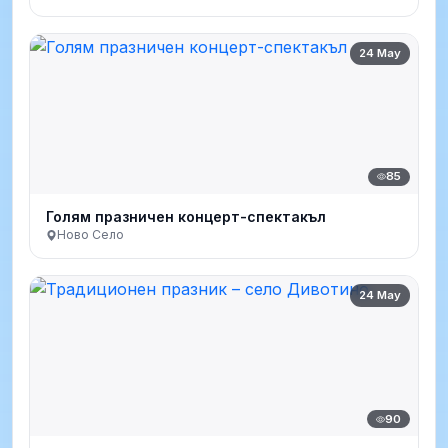
24 May
85
Голям празничен концерт-спектакъл
Ново Село
24 May
90