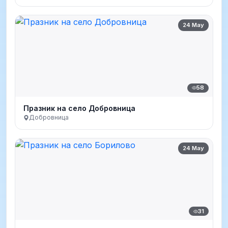
24 May
58
Празник на село Добровница
Добровница
24 May
31