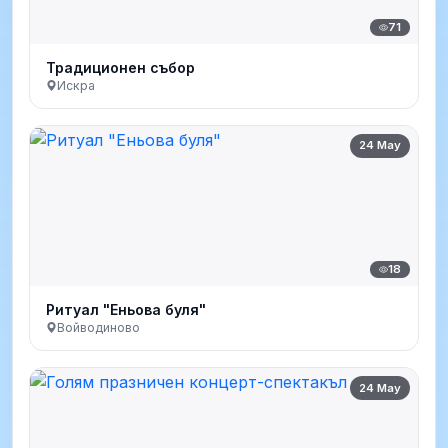
71
Традиционен събор
Искра
24 May
18
Ритуал "Еньова буля"
Войводиново
24 May