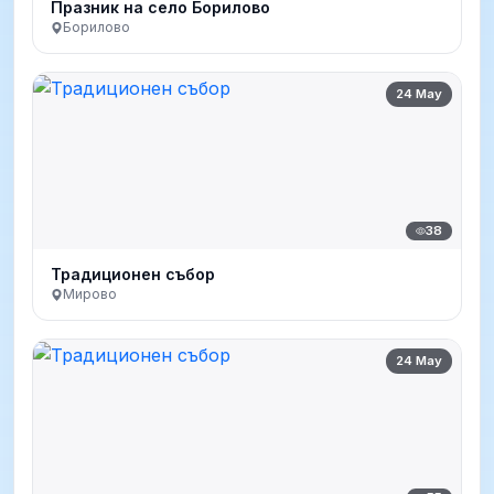
Празник на село Борилово
Борилово
24 May
38
Традиционен събор
Мирово
24 May