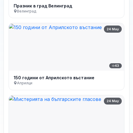
Празник в град Велинград
Велинград
24 May
43
150 години от Априлското въстание
Априлци
24 May