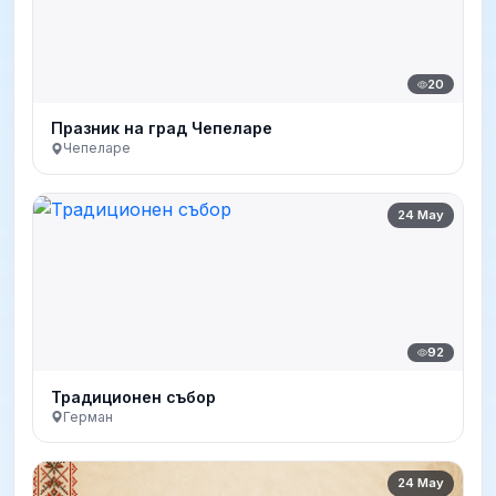
20
Празник на град Чепеларе
Чепеларе
24 May
92
Традиционен събор
Герман
24 May