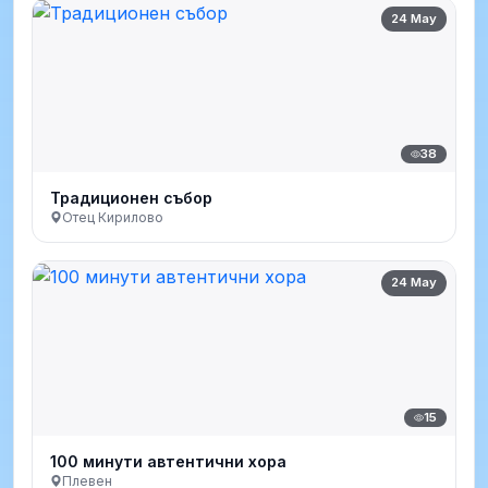
24 May
38
Традиционен събор
Отец Кирилово
24 May
15
100 минути автентични хора
Плевен