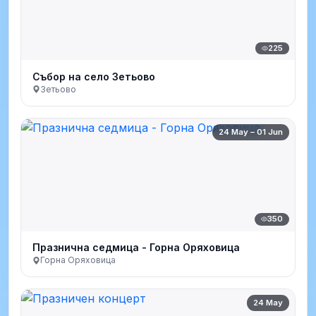
225
Събор на село Зетьово
Зетьово
24 May – 01 Jun
350
Празнична седмица - Горна Оряховица
Горна Оряховица
24 May