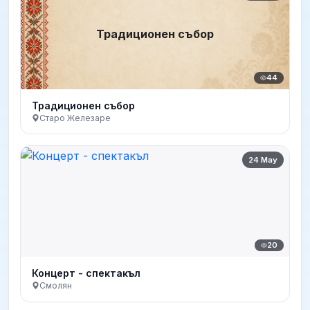
Традиционен събор
44
Традиционен събор
Старо Железаре
24 May
20
Концерт - спектакъл
Смолян