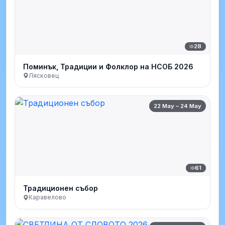
28
Поминък, Традиции и Фолклор на НСОБ 2026
Лясковец
22 May – 24 May
61
Традиционен събор
Каравелово