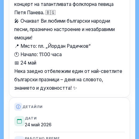
концерт на талантливата фолклорна певица
Петя Панева. 🇧🇬
🎤 Очакват Ви любими български народни
песни, празнично настроение и незабравими
емоции!
📍 Място: пл. „Йордан Радичков“
🕚 Начало: 11:00 часа
📅 24 май
Нека заедно отбележим един от най-светлите
български празници – деня на словото,
знанието и духовността! ✨
ДЕТАЙЛИ
ДАТИ
24 май 2026
РАБОТНО ВРЕМЕ