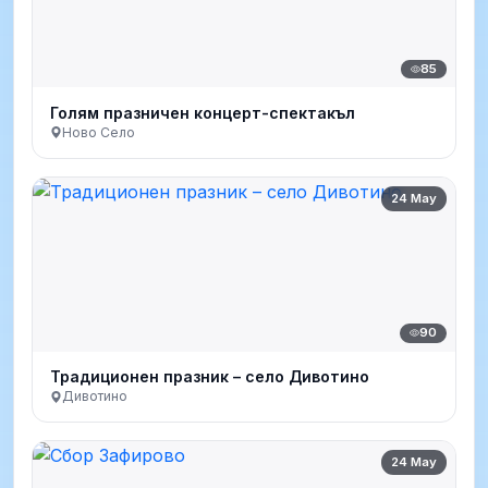
85
Голям празничен концерт-спектакъл
Ново Село
24 May
90
Традиционен празник – село Дивотино
Дивотино
24 May