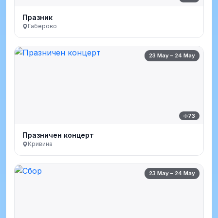
Празник
Габерово
23 May – 24 May
73
Празничен концерт
Кривина
23 May – 24 May