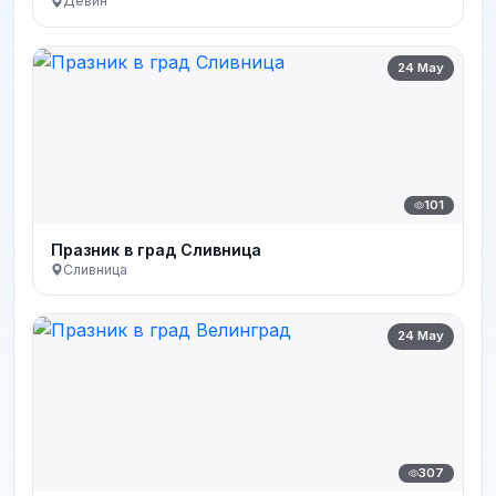
Девин
24 May
101
Празник в град Сливница
Сливница
24 May
307