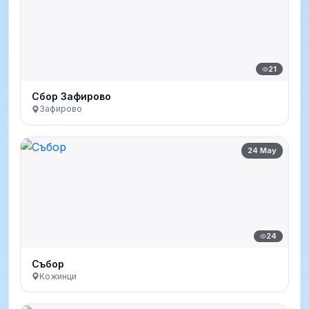
21
Сбор Зафирово
Зафирово
24 May
24
Събор
Кожинци