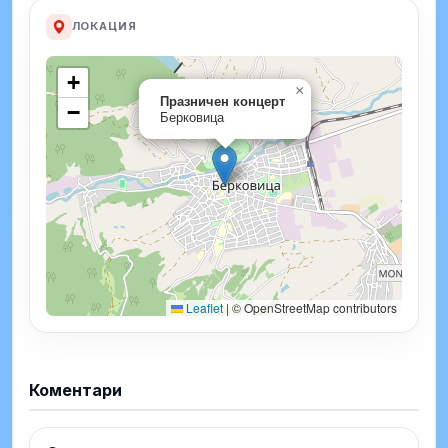
ЛОКАЦИЯ
+
×
Празничен концерт
−
Берковица
Leaflet
|
© OpenStreetMap contributors
Коментари