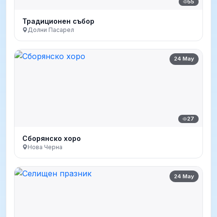
55
Традиционен събор
Долни Пасарел
24 May
27
Сборянско хоро
Нова Черна
24 May