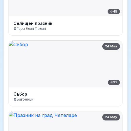
45
Селищен празник
Гара Елин Пелин
24 May
32
Събор
Багренци
24 May