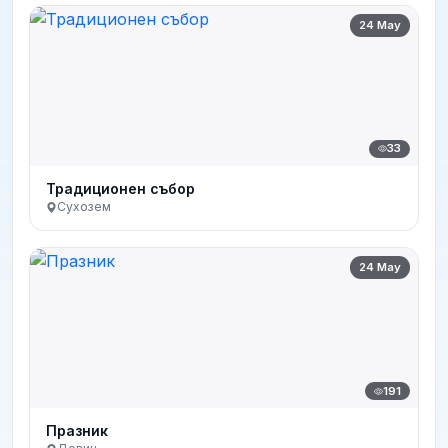
24 May
33
Традиционен събор
Сухозем
24 May
191
Празник