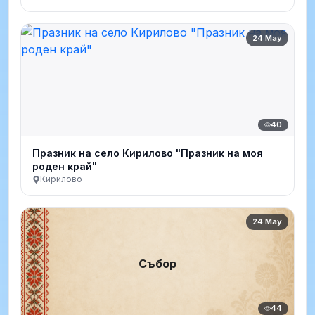
24 May
40
Празник на село Кирилово "Празник на моя
роден край"
Кирилово
24 May
Събор
44