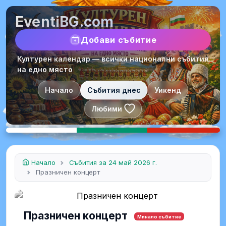
EventiBG.com
Добави събитие
Културен календар — всички национални събития
на едно място
Начало
Събития днес
Уикенд
Любими
Начало
Събития за 24 май 2026 г.
Празничен концерт
Празничен концерт
Минало събитие