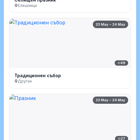
Елешница
23 May – 24 May
49
Традиционен събор
Друган
23 May – 24 May
27