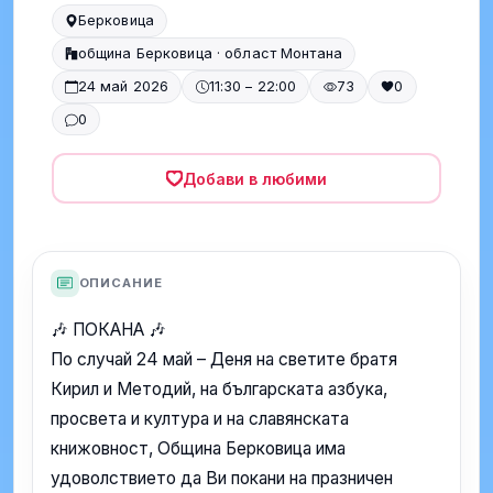
Берковица
община Берковица · област Монтана
24 май 2026
11:30 – 22:00
73
0
0
Добави в любими
ОПИСАНИЕ
🎶 ПОКАНА 🎶
По случай 24 май – Деня на светите братя
Кирил и Методий, на българската азбука,
просвета и култура и на славянската
книжовност, Община Берковица има
удоволствието да Ви покани на празничен