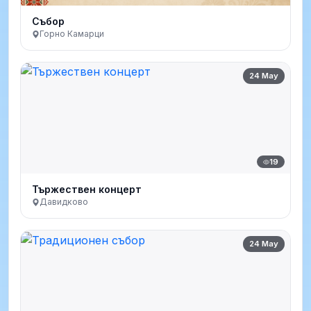
Събор
Горно Камарци
24 May
19
Тържествен концерт
Давидково
24 May