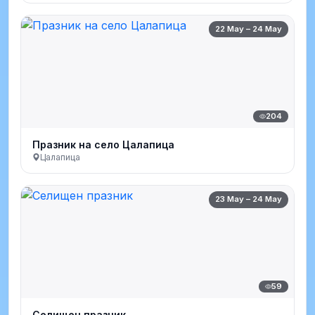
22 May – 24 May
204
Празник на село Цалапица
Цалапица
23 May – 24 May
59
Селищен празник