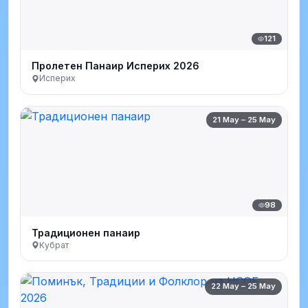
121
Пролетен Панаир Исперих 2026
Исперих
21 May – 25 May
98
Традиционен панаир
Кубрат
22 May – 25 May