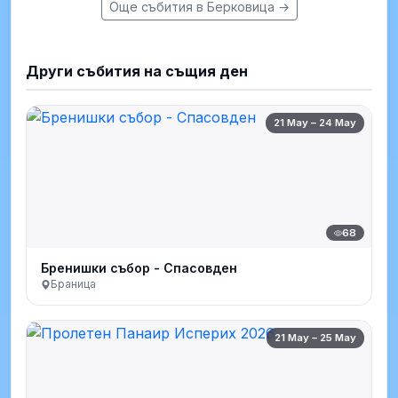
Още събития в Берковица →
Други събития на същия ден
21 May – 24 May
68
Бренишки събор - Спасовден
Браница
21 May – 25 May