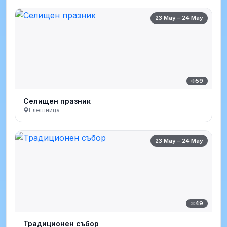
23 May – 24 May
59
Селищен празник
Елешница
23 May – 24 May
49
Традиционен събор