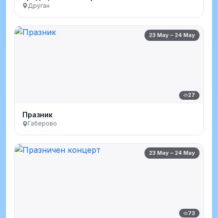
Друган
23 May – 24 May
27
Празник
Габерово
23 May – 24 May
73