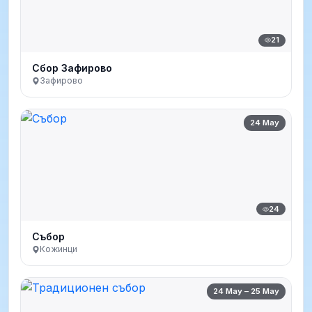
21
Сбор Зафирово
Зафирово
24 May
24
Събор
Кожинци
24 May – 25 May