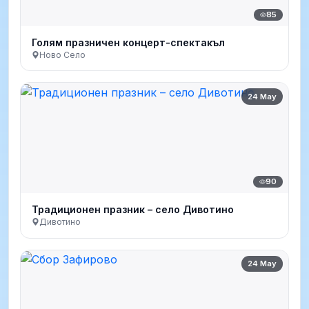
85
Голям празничен концерт-спектакъл
Ново Село
24 May
90
Традиционен празник – село Дивотино
Дивотино
24 May