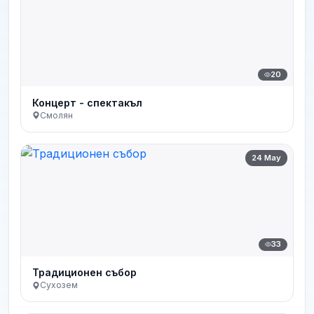
20
Концерт - спектакъл
Смолян
24 May
33
Традиционен събор
Сухозем