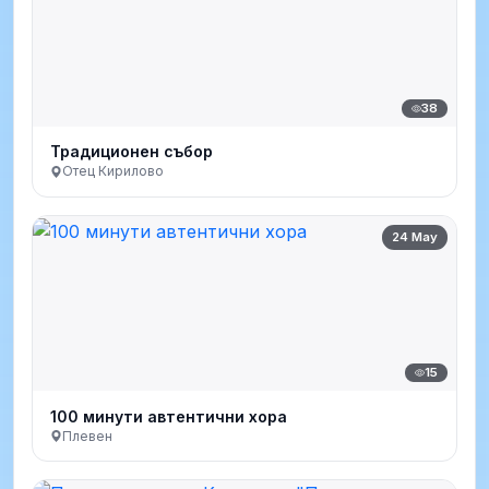
38
Традиционен събор
Отец Кирилово
24 May
15
100 минути автентични хора
Плевен