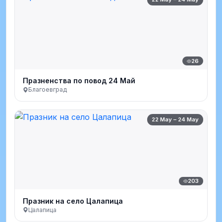
26
Празненства по повод 24 Май
Благоевград
22 May – 24 May
203
Празник на село Цалапица
Цалапица