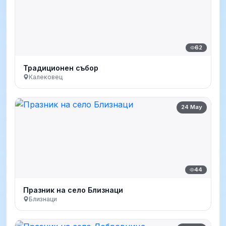
62
Традиционен събор
Калековец
24 May
44
Празник на село Близнаци
Близнаци