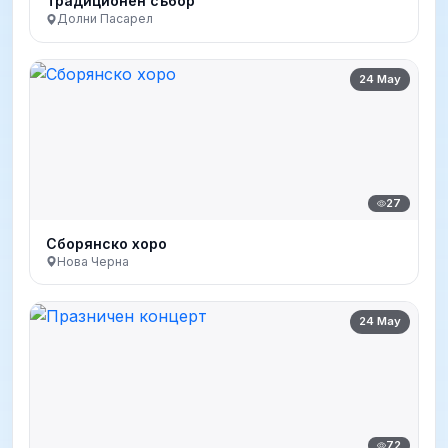
Традиционен събор
Долни Пасарел
24 May
27
Сборянско хоро
Нова Черна
24 May
72