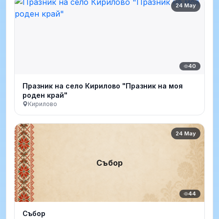
24 May
40
Празник на село Кирилово "Празник на моя
роден край"
Кирилово
24 May
Събор
44
Събор