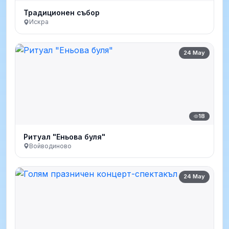
Традиционен събор
Искра
24 May
18
Ритуал "Еньова буля"
Войводиново
24 May