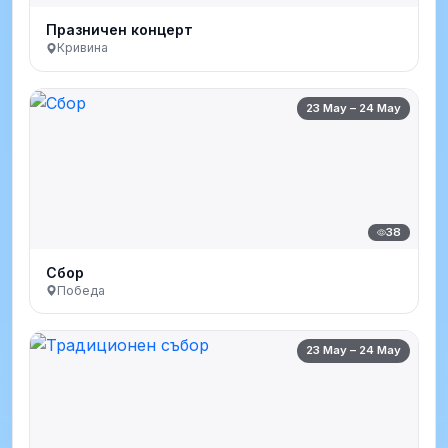
Празничен концерт
Кривина
23 May – 24 May
38
Сбор
Победа
23 May – 24 May