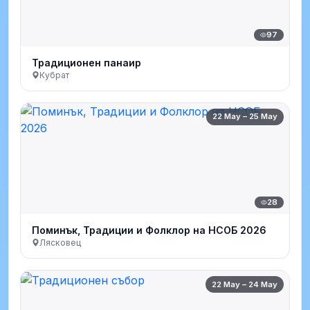
97
Традиционен панаир
Кубрат
22 May – 25 May
28
Поминък, Традиции и Фолклор на НСОБ 2026
Лясковец
22 May – 24 May