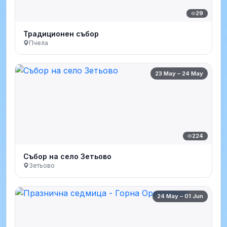
29
Традиционен събор
Пчела
23 May – 24 May
224
Събор на село Зетьово
Зетьово
24 May – 01 Jun