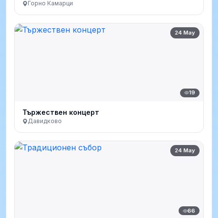
Горно Камарци
24 May
19
Тържествен концерт
Давидково
24 May
66