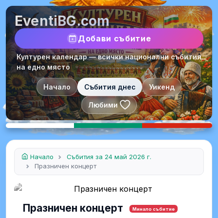
EventiBG.com
Добави събитие
Културен календар — всички национални събития
на едно място
Начало
Събития днес
Уикенд
Любими
Начало
Събития за 24 май 2026 г.
Празничен концерт
Празничен концерт
Минало събитие