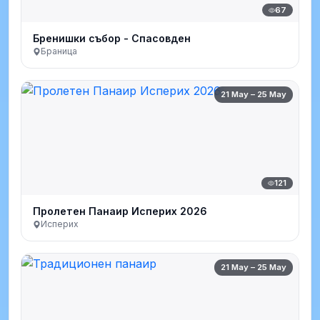
67
Бренишки събор - Спасовден
Браница
21 May – 25 May
121
Пролетен Панаир Исперих 2026
Исперих
21 May – 25 May