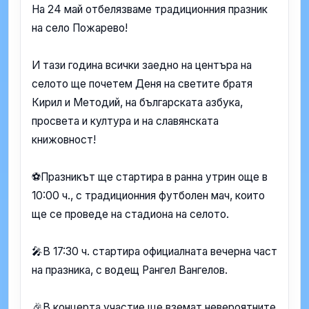
На 24 май отбелязваме традиционния празник
на село Пожарево!
И тази година всички заедно на центъра на
селото ще почетем Деня на светите братя
Кирил и Методий, на българската азбука,
просвета и култура и на славянската
книжовност!
⚽Празникът ще стартира в ранна утрин още в
10:00 ч., с традиционния футболен мач, които
ще се проведе на стадиона на селото.
🎤В 17:30 ч. стартира официалната вечерна част
на празника, с водещ Рангел Вангелов.
🎉В концерта участие ще вземат невероятните