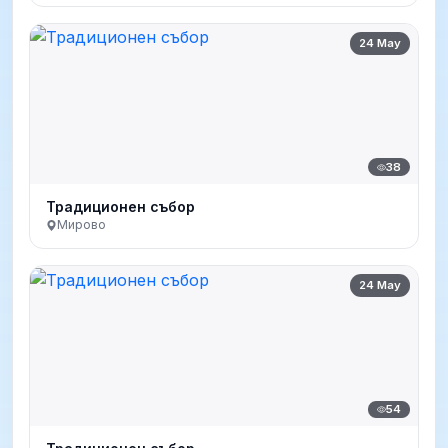
24 May
38
Традиционен събор
Мирово
24 May
54