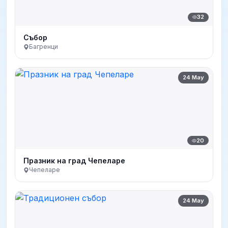
32
Събор
Багренци
24 May
20
Празник на град Чепеларе
Чепеларе
24 May