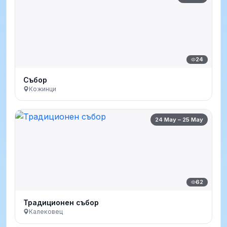
24
Събор
Кожинци
24 May – 25 May
62
Традиционен събор
Калековец