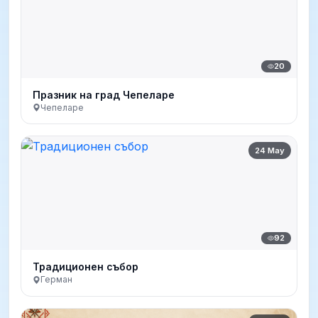
20
Празник на град Чепеларе
Чепеларе
24 May
92
Традиционен събор
Герман