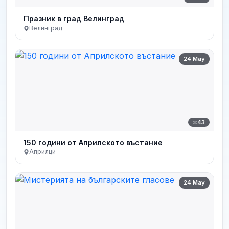
Празник в град Велинград
Велинград
24 May
43
150 години от Априлското въстание
Априлци
24 May