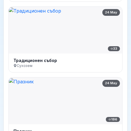
24 May
33
Традиционен събор
Сухозем
24 May
186