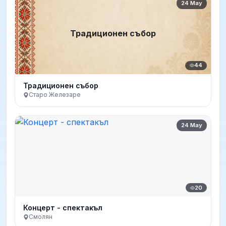
24 May
Традиционен събор
44
Традиционен събор
Старо Железаре
24 May
20
Концерт - спектакъл
Смолян