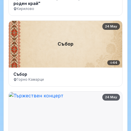
роден край"
Кирилово
24 May
Събор
44
Събор
Горно Камарци
24 May