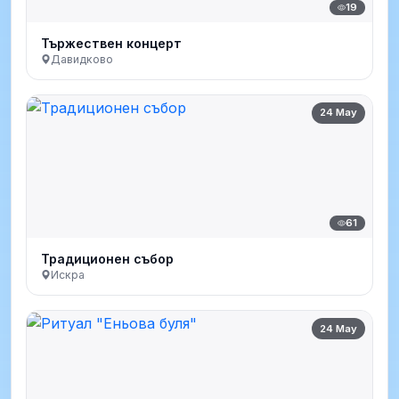
19
Тържествен концерт
Давидково
24 May
61
Традиционен събор
Искра
24 May