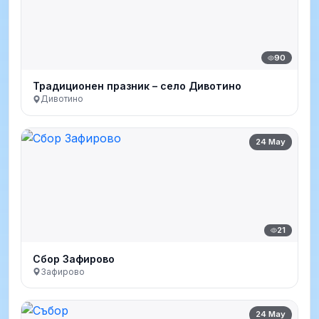
90
Традиционен празник – село Дивотино
Дивотино
24 May
21
Сбор Зафирово
Зафирово
24 May