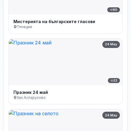
90
Мистерията на българските гласове
Пловдив
24 May
22
Празник 24 май
Хан Аспарухово
24 May