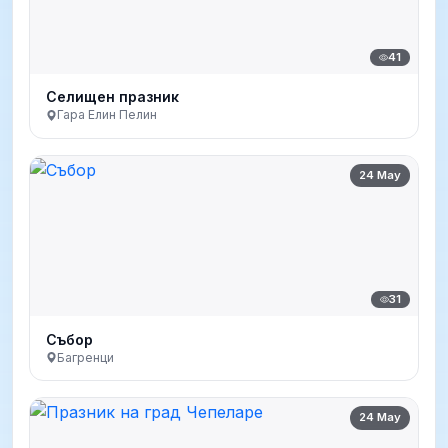
41
Селищен празник
Гара Елин Пелин
24 May
31
Събор
Багренци
24 May