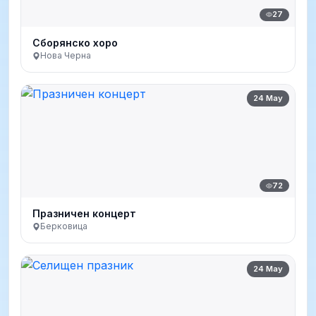
27
Сборянско хоро
Нова Черна
24 May
72
Празничен концерт
Берковица
24 May