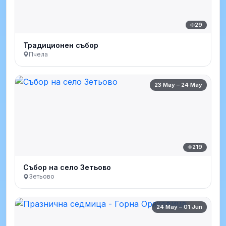
29
Традиционен събор
Пчела
23 May – 24 May
219
Събор на село Зетьово
Зетьово
24 May – 01 Jun