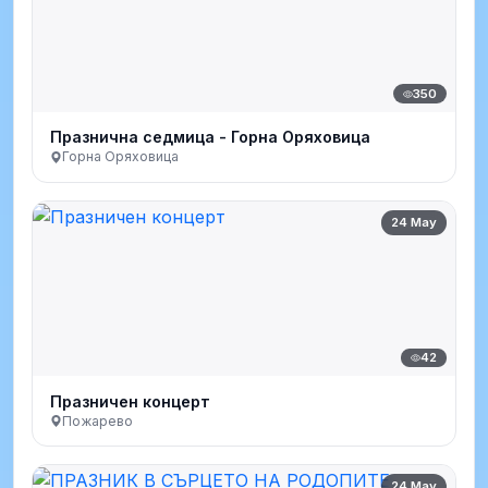
350
Празнична седмица - Горна Оряховица
Горна Оряховица
24 May
42
Празничен концерт
Пожарево
24 May