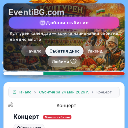
EventiBG.com
Добави събитие
Културен календар — всички национални събития
на едно място
Начало
Събития днес
Уикенд
Любими
Начало
Събития за 24 май 2026 г.
Концерт
Концерт
Минало събитие
Слокощица