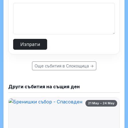
Изпрати
Още събития в Слокощица →
Други събития на същия ден
21 May – 24 May