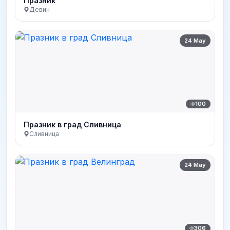
Празник
Девин
24 May
100
Празник в град Сливница
Сливница
24 May
306