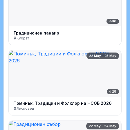
96
Традиционен панаир
Кубрат
22 May – 25 May
28
Поминък, Традиции и Фолклор на НСОБ 2026
Лясковец
22 May – 24 May