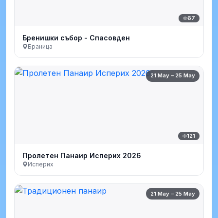
67
Бренишки събор - Спасовден
Браница
21 May – 25 May
121
Пролетен Панаир Исперих 2026
Исперих
21 May – 25 May