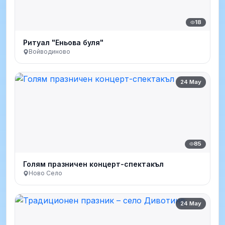
18
Ритуал "Еньова буля"
Войводиново
24 May
85
Голям празничен концерт-спектакъл
Ново Село
24 May