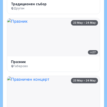
Традиционен събор
Друган
23 May – 24 May
27
Празник
Габерово
23 May – 24 May