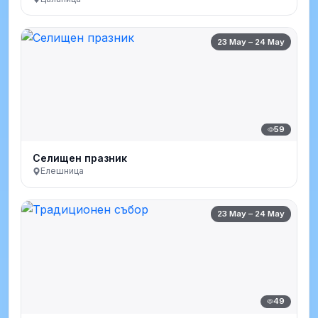
23 May – 24 May
59
Селищен празник
Елешница
23 May – 24 May
49