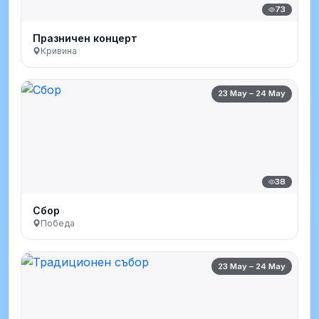
73
Празничен концерт
Кривина
23 May – 24 May
38
Сбор
Победа
23 May – 24 May