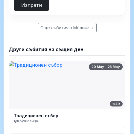
Изпрати
Още събития в Мелник →
Други събития на същия ден
20 May – 23 May
49
Традиционен събор
Крушовица