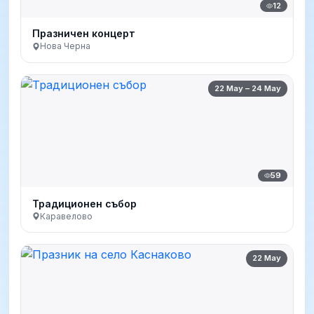
12
Празничен концерт
Нова Черна
22 May – 24 May
59
Традиционен събор
Каравелово
22 May