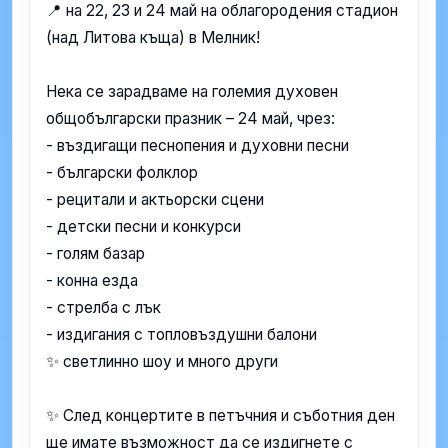
📍 на 22, 23 и 24 май на облагородения стадион
(над Литова къща) в Мелник!
Нека се зарадваме на големия духовен
общобългарски празник – 24 май, чрез:
- въздигащи песнопения и духовни песни
- български фолклор
- рецитали и актьорски сцени
- детски песни и конкурси
- голям базар
- конна езда
- стрелба с лък
- издигания с топловъздушни балони
✨ светлинно шоу и много други
✨ След концертите в петъчния и съботния ден
ще имате възможност да се издигнете с