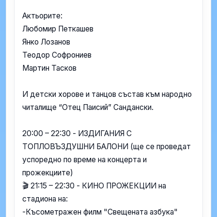
Актьорите:
Любомир Петкашев
Янко Лозанов
Теодор Софрониев
Мартин Тасков
И детски хорове и танцов състав към народно
читалище “Отец Паисий” Сандански.
20:00 – 22:30 - ИЗДИГАНИЯ С
ТОПЛОВЪЗДУШНИ БАЛОНИ (ще се проведат
успоредно по време на концерта и
прожекциите)
🎬 21:15 – 22:30 - КИНО ПРОЖЕКЦИИ на
стадиона на:
-Късометражен филм "Свещената азбука"