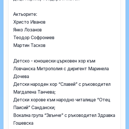
Актьорите:
Христо Иванов
Янко Лозанов
Теодор Софрониев
Мартин Тасков
Детско - юношески църковен хор към
Ловчанска Митрополия с диригент Маринела
Дочева
Детски народен хор “Славей” с ръководител
Магдалена Танчева;
Детски хорове към народно читалище “Отец
Паисий” Сандански;
Вокална група “Звънче” с ръководител Здравка
Гошевска