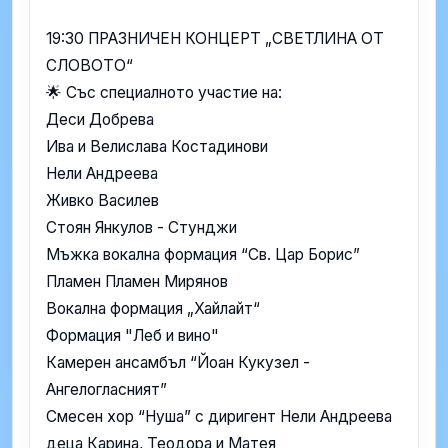
19:30 ПРАЗНИЧЕН КОНЦЕРТ „СВЕТЛИНА ОТ
СЛОВОТО“
🌟 Със специалното участие на:
Деси Добрева
Ива и Велислава Костадинови
Нели Андреева
Живко Василев
Стоян Янкулов - Стунджи
Мъжка вокална формация “Св. Цар Борис”
Пламен Пламен Мирянов
Вокална формация „Хайлайт“
Формация "Леб и вино"
Камерен ансамбъл “Йоан Кукузел -
Ангелогласният”
Смесен хор “Нуша” с диригент Нели Андреева
деца Карина, Теодора и Матея