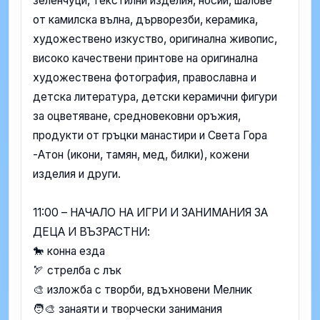
зеленчуци, текстилни изделия, носии, шалове
от камилска вълна, дърворезби, керамика,
художествено изкуство, оригинална живопис,
високо качествени принтове на оригинална
художествена фотография, православна и
детска литература, детски керамични фигури
за оцветяване, средновековни оръжия,
продукти от гръцки манастири и Света Гора
-Атон (икони, тамян, мед, билки), кожени
изделия и други.
11:00 – НАЧАЛО НА ИГРИ И ЗАНИМАНИЯ ЗА
ДЕЦА И ВЪЗРАСТНИ:
🐎 конна езда
🏹 стрелба с лък
🎨 изложба с творби, вдъхновени Мелник
🧑‍🎨 занаяти и творчески занимания