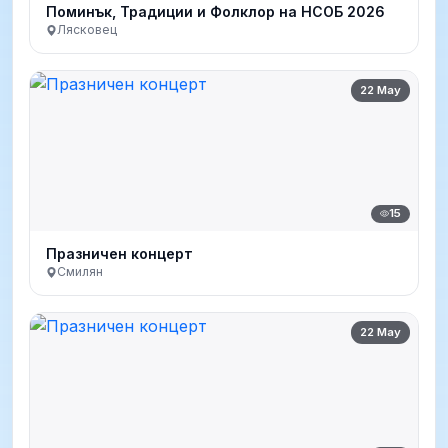
Поминък, Традиции и Фолклор на НСОБ 2026
Лясковец
22 May
15
Празничен концерт
Смилян
22 May