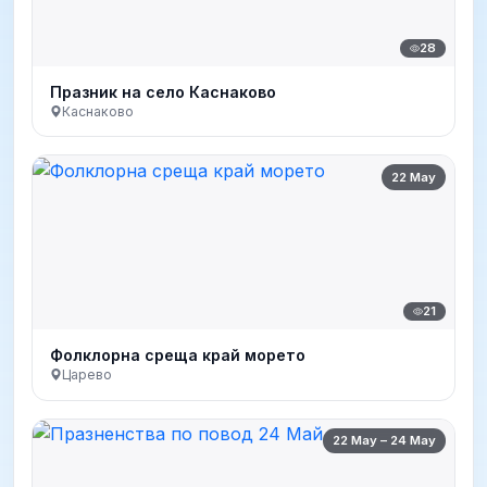
28
Празник на село Каснаково
Каснаково
22 May
21
Фолклорна среща край морето
Царево
22 May – 24 May