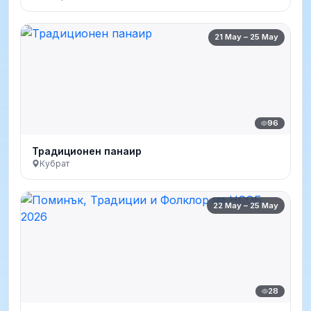
21 May – 25 May
96
Традиционен панаир
Кубрат
22 May – 25 May
28