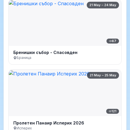
21 May – 24 May
67
Бренишки събор - Спасовден
Браница
21 May – 25 May
121
Пролетен Панаир Исперих 2026
Исперих