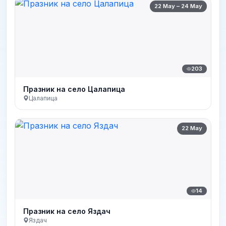
22 May – 24 May
203
Празник на село Цалапица
Цалапица
22 May
14
Празник на село Яздач
Яздач