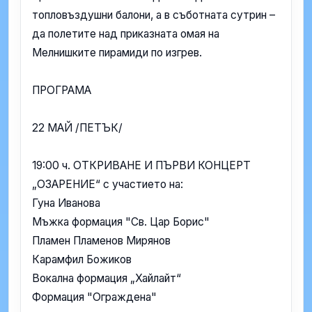
топловъздушни балони, а в съботната сутрин –
да полетите над приказната омая на
Мелнишките пирамиди по изгрев.
ПРОГРАМА
22 МАЙ /ПЕТЪК/
19:00 ч. ОТКРИВАНЕ И ПЪРВИ КОНЦЕРТ
„ОЗАРЕНИЕ“ с участието на:
Гуна Иванова
Мъжка формация "Св. Цар Борис"
Пламен Пламенов Мирянов
Карамфил Божиков
Вокална формация „Хайлайт“
Формация "Ограждена"