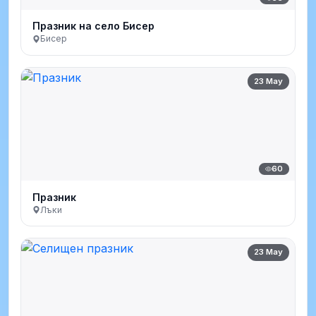
Празник на село Бисер
Бисер
23 May
60
Празник
Лъки
23 May