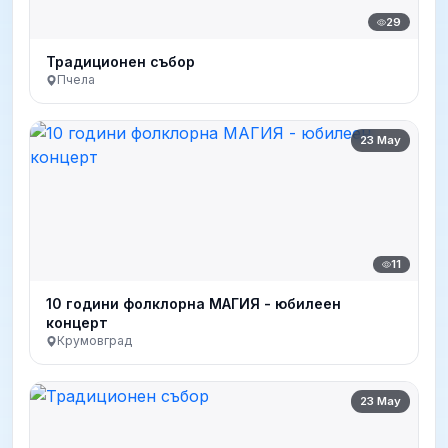
29
Традиционен събор
Пчела
23 May
11
10 години фолклорна МАГИЯ - юбилеен
концерт
Крумовград
23 May