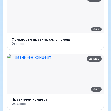
27
Фолклорен празник село Голеш
Голеш
23 May
75
Празничен концерт
Садово