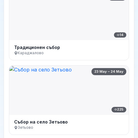
14
Традиционен събор
Караджалово
23 May – 24 May
225
Събор на село Зетьово
Зетьово