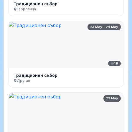
Традиционен събор
Габровица
23 May – 24 May
49
Традиционен събор
Друган
23 May