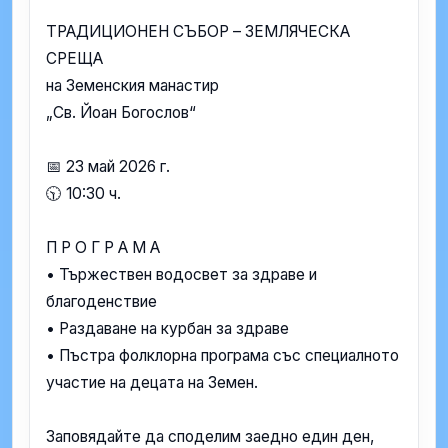
ТРАДИЦИОНЕН СЪБОР – ЗЕМЛЯЧЕСКА
СРЕЩА
на Земенския манастир
„Св. Йоан Богослов“
📅 23 май 2026 г.
🕥 10:30 ч.
П Р О Г Р А М А
• Тържествен водосвет за здраве и
благоденствие
• Раздаване на курбан за здраве
• Пъстра фолклорна програма със специалното
участие на децата на Земен.
Заповядайте да споделим заедно един ден,