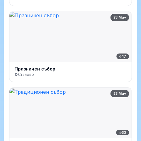
23 May
17
Празничен събор
Сталево
23 May
33