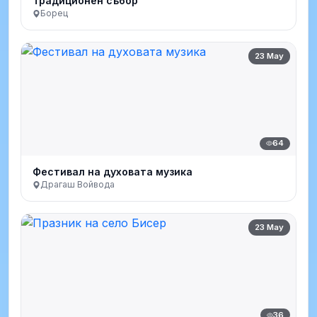
Традиционен събор
Борец
23 May
64
Фестивал на духовата музика
Драгаш Войвода
23 May
36