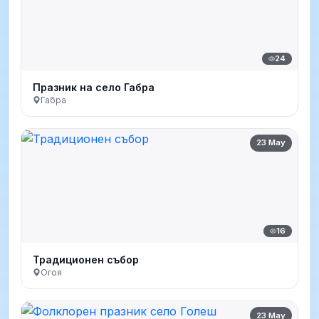
24
Празник на село Габра
Габра
23 May
16
Традиционен събор
Огоя
23 May