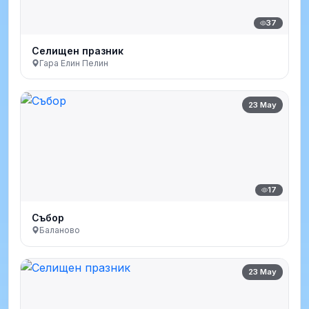
37
Селищен празник
Гара Елин Пелин
23 May
17
Събор
Баланово
23 May