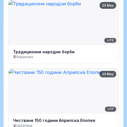
23 May
72
Традиционни народни борби
Априлово
23 May
17
Честване 150 години Априлска Епопея
Цалапица