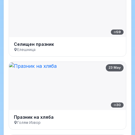
59
Селищен празник
Елешница
23 May
30
Празник на хляба
Голям Извор