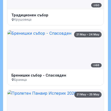
50
Традиционен събор
Крушовица
21 May – 24 May
68
Бренишки събор - Спасовден
Браница
21 May – 25 May