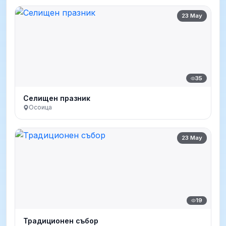
23 May
35
Селищен празник
Осоица
23 May
19
Традиционен събор