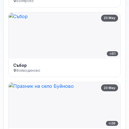
Болярско
23 May
51
Събор
Войводиново
23 May
26