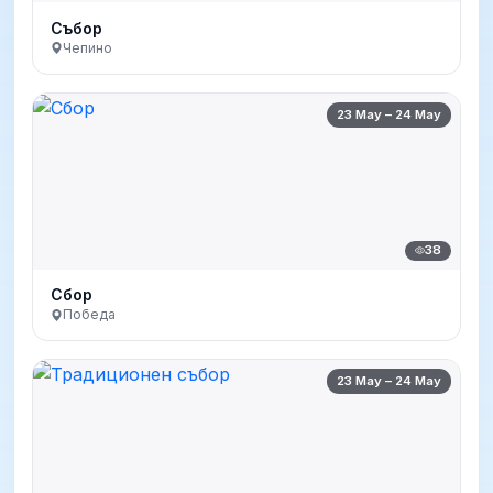
Събор
Чепино
23 May – 24 May
38
Сбор
Победа
23 May – 24 May