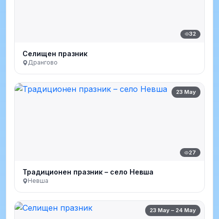
32
Селищен празник
Дрангово
23 May
27
Традиционен празник – село Невша
Невша
23 May – 24 May