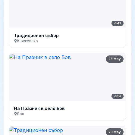
41
Традиционен събор
Княжевско
23 May
19
На Празник в село Бов
Бов
23 May