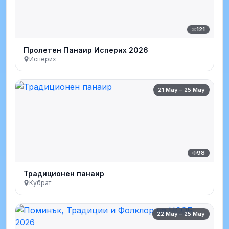
121
Пролетен Панаир Исперих 2026
Исперих
21 May – 25 May
98
Традиционен панаир
Кубрат
22 May – 25 May