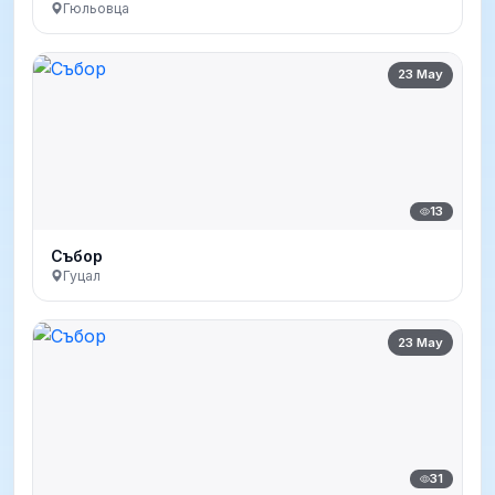
Гюльовца
23 May
13
Събор
Гуцал
23 May
31