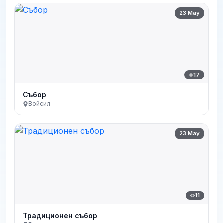
23 May
17
Събор
Войсил
23 May
11
Традиционен събор