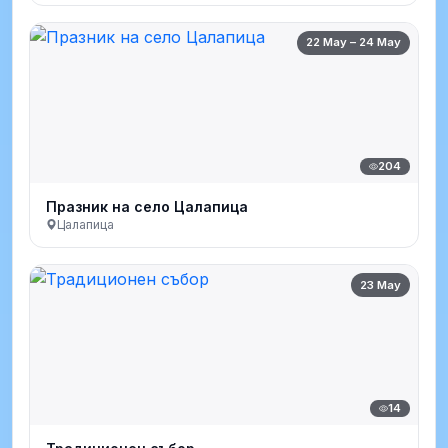
22 May – 24 May
204
Празник на село Цалапица
Цалапица
23 May
14