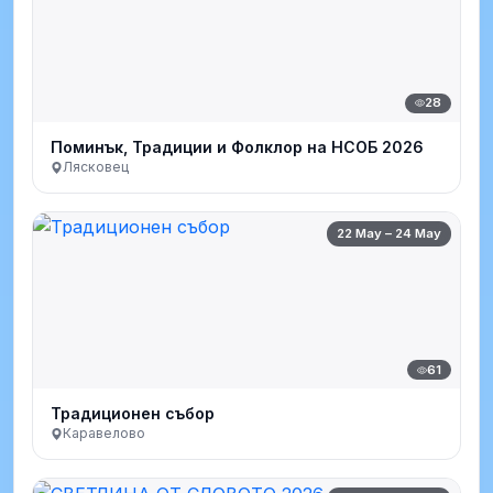
28
Поминък, Традиции и Фолклор на НСОБ 2026
Лясковец
22 May – 24 May
61
Традиционен събор
Каравелово