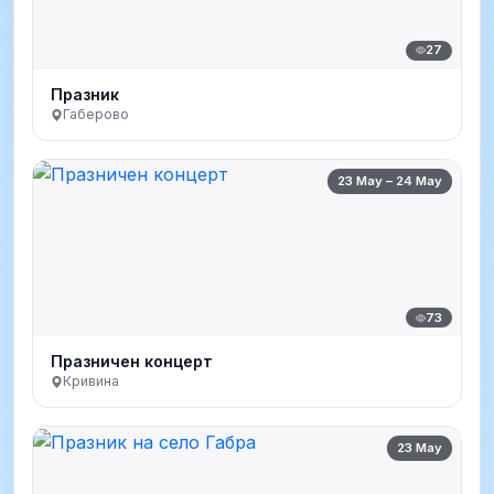
27
Празник
Габерово
23 May – 24 May
73
Празничен концерт
Кривина
23 May