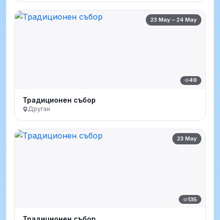
23 May – 24 May
49
Традиционен събор
Друган
23 May
135
Традиционен събор