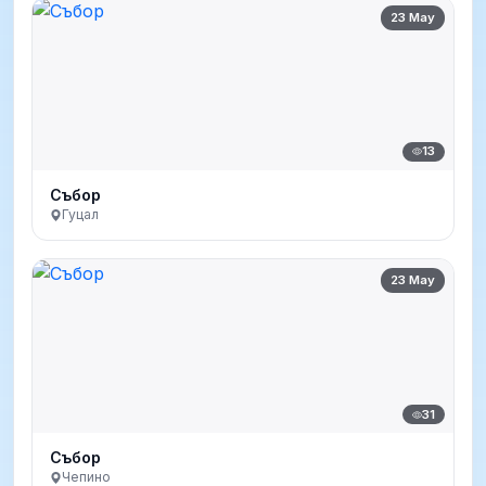
23 May
13
Събор
Гуцал
23 May
31
Събор
Чепино