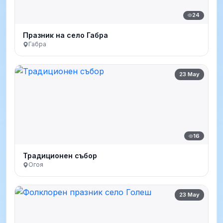
24
Празник на село Габра
Габра
23 May
16
Традиционен събор
Огоя
23 May