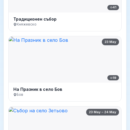
41
Традиционен събор
Княжевско
23 May
19
На Празник в село Бов
Бов
23 May – 24 May