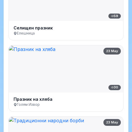
59
Селищен празник
Елешница
23 May
30
Празник на хляба
Голям Извор
23 May