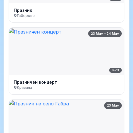
Празник
Габерово
23 May – 24 May
73
Празничен концерт
Кривина
23 May