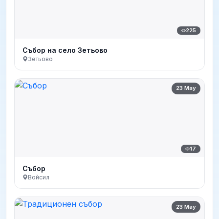
225
Събор на село Зетьово
Зетьово
23 May
17
Събор
Войсил
23 May