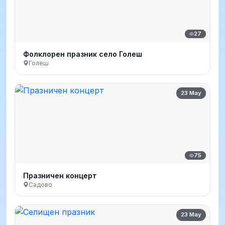
27
Фолклорен празник село Голеш
Голеш
23 May
75
Празничен концерт
Садово
23 May