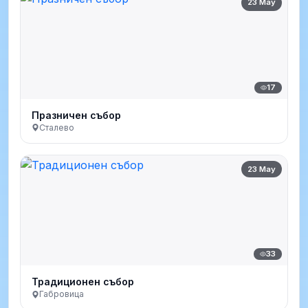
23 May
17
Празничен събор
Сталево
23 May
33
Традиционен събор
Габровица