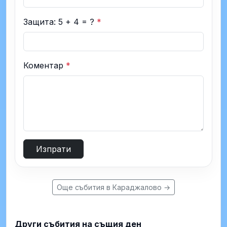
Защита: 5 + 4 = ?
*
Коментар
*
Изпрати
Още събития в Караджалово →
Други събития на същия ден