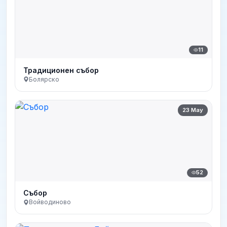
11
Традиционен събор
Болярско
23 May
52
Събор
Войводиново