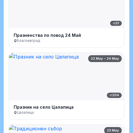
31
Празненства по повод 24 Май
Благоевград
22 May – 24 May
204
Празник на село Цалапица
Цалапица
23 May