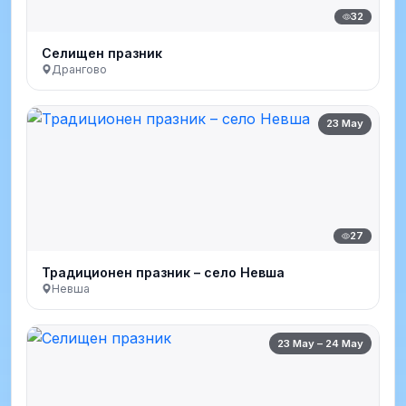
32
Селищен празник
Дрангово
23 May
27
Традиционен празник – село Невша
Невша
23 May – 24 May