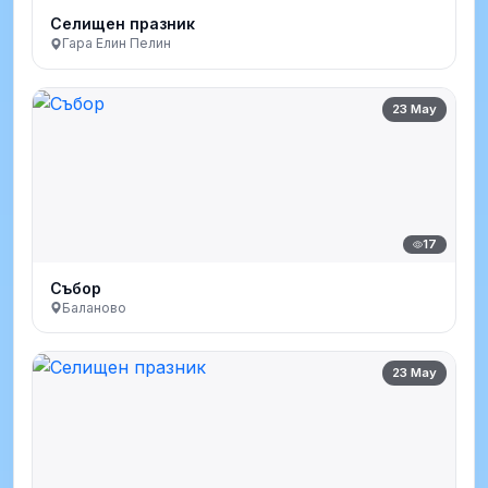
Селищен празник
Гара Елин Пелин
23 May
17
Събор
Баланово
23 May