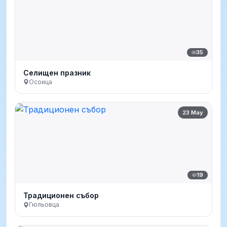
35
Селищен празник
Осоица
23 May
19
Традиционен събор
Гюльовца