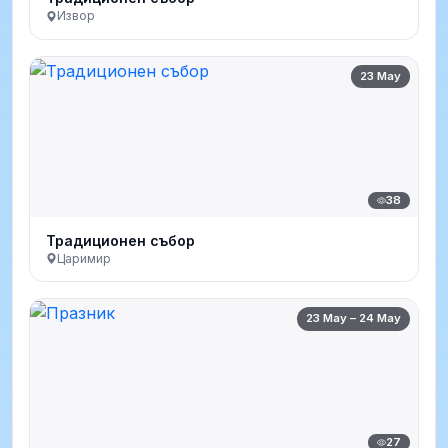
Извор
23 May
38
Традиционен събор
Царимир
23 May – 24 May
27