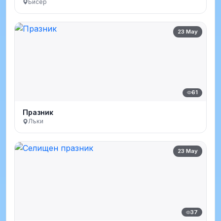
Бисер
23 May
61
Празник
Лъки
23 May
37