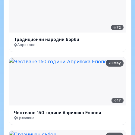
72
Традиционни народни борби
Априлово
23 May
17
Честване 150 години Априлска Епопея
Цалапица