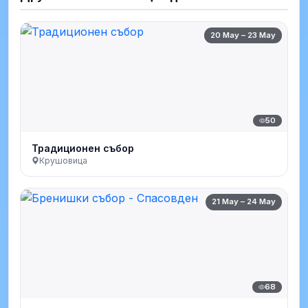
20 May – 23 May
50
Традиционен събор
Крушовица
21 May – 24 May
68