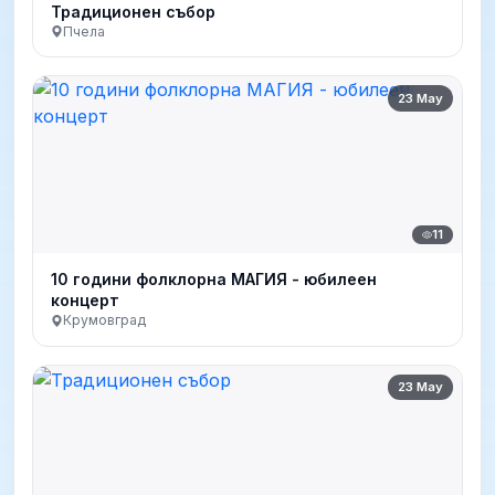
Традиционен събор
Пчела
23 May
11
10 години фолклорна МАГИЯ - юбилеен
концерт
Крумовград
23 May