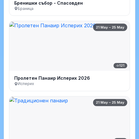
Бренишки събор - Спасовден
Браница
21 May – 25 May
121
Пролетен Панаир Исперих 2026
Исперих
21 May – 25 May