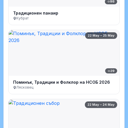
98
Традиционен панаир
Кубрат
22 May – 25 May
29
Поминък, Традиции и Фолклор на НСОБ 2026
Лясковец
22 May – 24 May