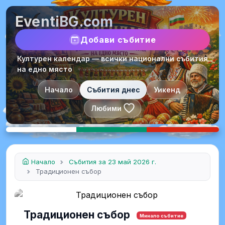
EventiBG.com
Добави събитие
Културен календар — всички национални събития
на едно място
Начало
Събития днес
Уикенд
Любими
Начало
Събития за 23 май 2026 г.
Традиционен събор
Традиционен събор
Минало събитие