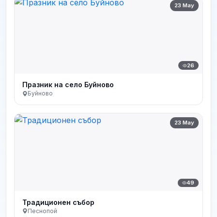
23 May
26
Празник на село Буйново
Буйново
23 May
49
Традиционен събор
Песнопой