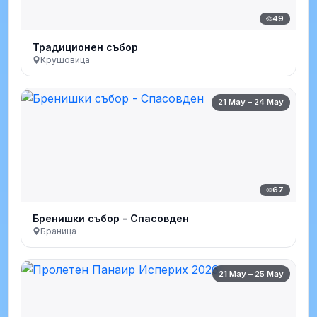
49
Традиционен събор
Крушовица
21 May – 24 May
67
Бренишки събор - Спасовден
Браница
21 May – 25 May