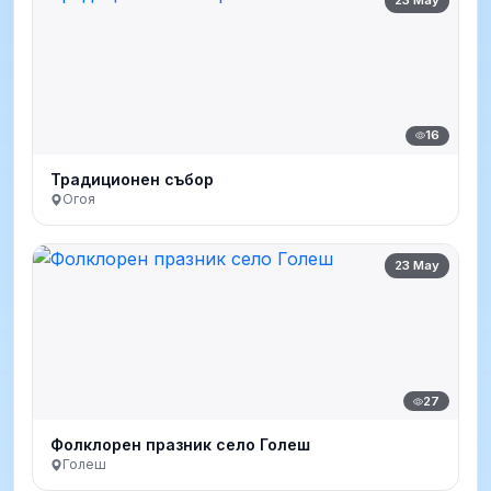
16
Традиционен събор
Огоя
23 May
27
Фолклорен празник село Голеш
Голеш