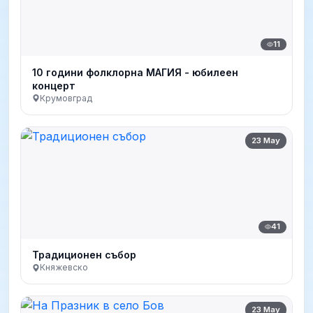
11
10 години фолклорна МАГИЯ - юбилеен
концерт
Крумовград
23 May
41
Традиционен събор
Княжевско
23 May