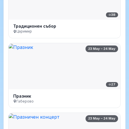
38
Традиционен събор
Царимир
23 May – 24 May
27
Празник
Габерово
23 May – 24 May