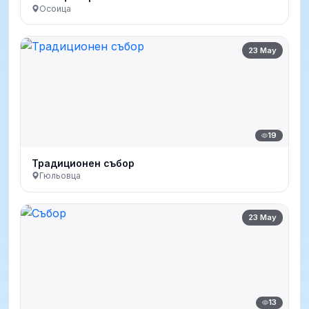
Осоица
23 May
19
Традиционен събор
Гюльовца
23 May
13