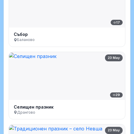
17
Събор
Баланово
23 May
29
Селищен празник
Дрангово
23 May