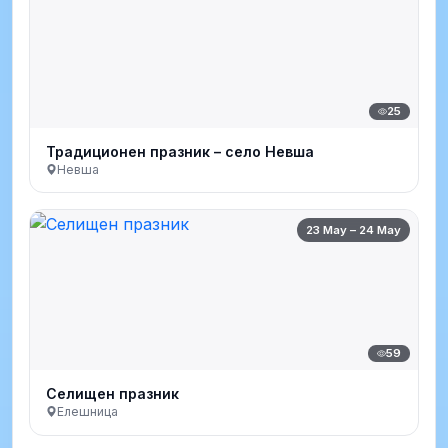
25
Традиционен празник – село Невша
Невша
23 May – 24 May
59
Селищен празник
Елешница