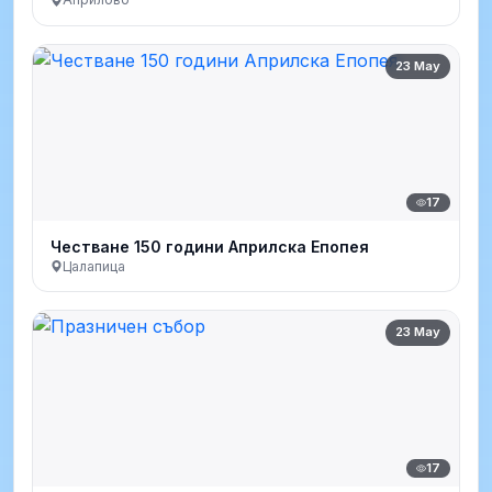
23 May
17
Честване 150 години Априлска Епопея
Цалапица
23 May
17