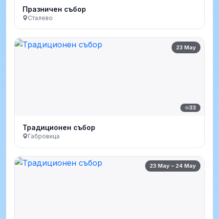
Празничен събор
Сталево
23 May
33
Традиционен събор
Габровица
23 May – 24 May