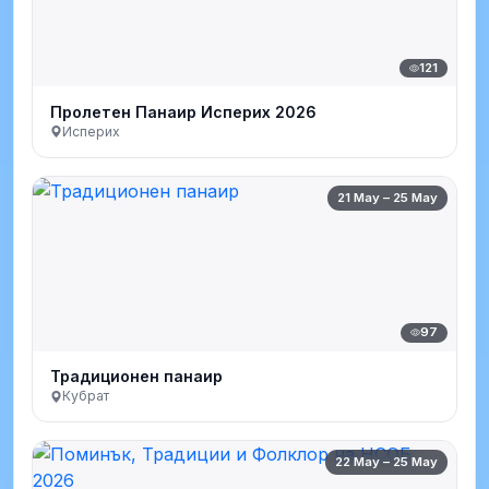
121
Пролетен Панаир Исперих 2026
Исперих
21 May – 25 May
97
Традиционен панаир
Кубрат
22 May – 25 May