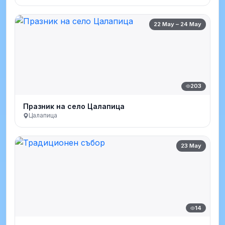
22 May – 24 May
203
Празник на село Цалапица
Цалапица
23 May
14