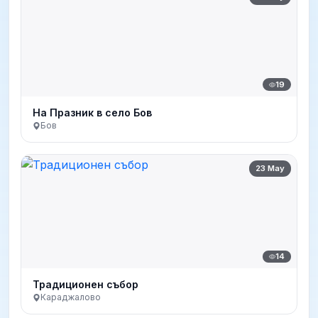
19
На Празник в село Бов
Бов
23 May
14
Традиционен събор
Караджалово