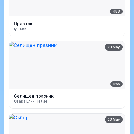
58
Празник
Лъки
23 May
35
Селищен празник
Гара Елин Пелин
23 May