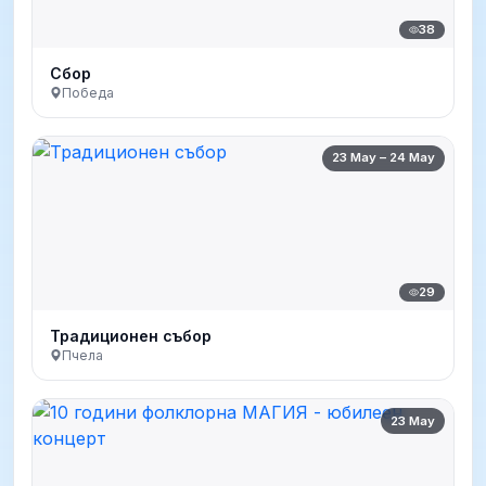
38
Сбор
Победа
23 May – 24 May
29
Традиционен събор
Пчела
23 May