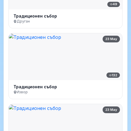
49
Традиционен събор
Друган
23 May
132
Традиционен събор
Извор
23 May