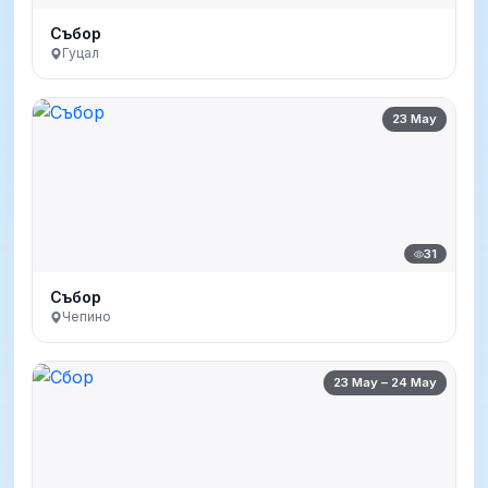
Събор
Гуцал
23 May
31
Събор
Чепино
23 May – 24 May