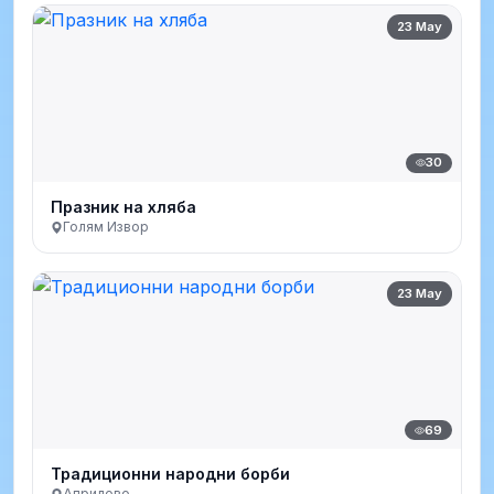
23 May
30
Празник на хляба
Голям Извор
23 May
69
Традиционни народни борби
Априлово