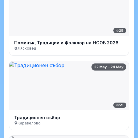
28
Поминък, Традиции и Фолклор на НСОБ 2026
Лясковец
22 May – 24 May
59
Традиционен събор
Каравелово