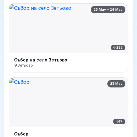
23 May – 24 May
222
Събор на село Зетьово
Зетьово
23 May
17
Събор