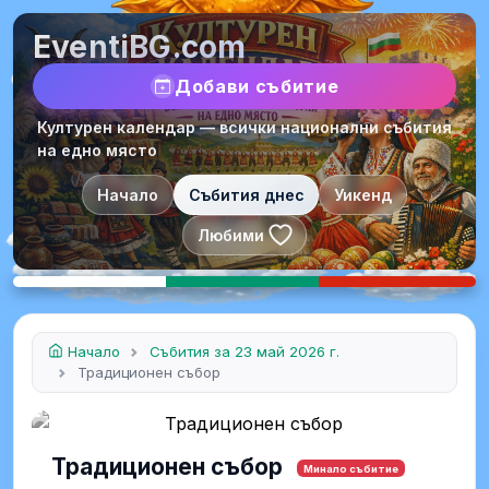
EventiBG.com
Добави събитие
Културен календар — всички национални събития
на едно място
Начало
Събития днес
Уикенд
Любими
Начало
Събития за 23 май 2026 г.
Традиционен събор
Традиционен събор
Минало събитие