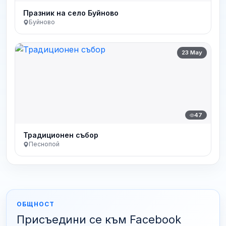
Празник на село Буйново
Буйново
23 May
47
Традиционен събор
Песнопой
ОБЩНОСТ
Присъедини се към Facebook