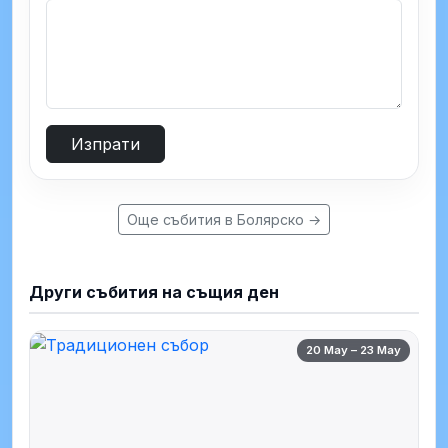
Изпрати
Още събития в Болярско →
Други събития на същия ден
20 May – 23 May