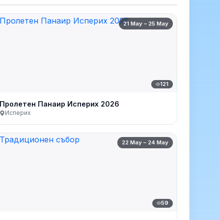
21 May – 25 May
121
Пролетен Панаир Исперих 2026
Исперих
22 May – 24 May
59