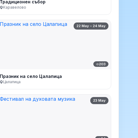
Традиционен събор
Каравелово
22 May – 24 May
203
Празник на село Цалапица
Цалапица
23 May