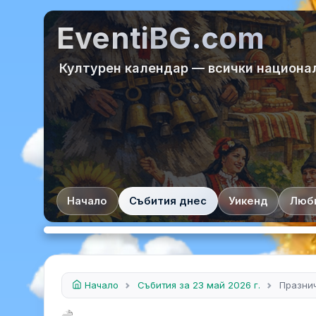
EventiBG.com
Културен календар — всички национа
Начало
Събития днес
Уикенд
Люб
Начало
Събития за 23 май 2026 г.
Празни