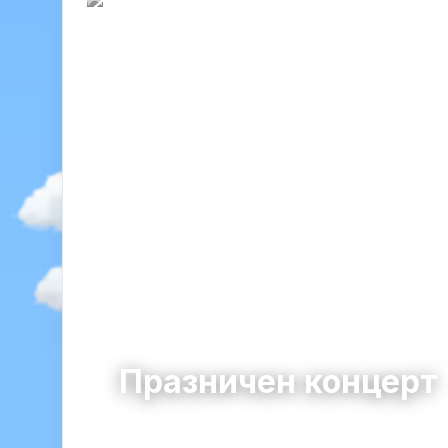
Празничен концерт
Садово
община Садово · област Пловдив