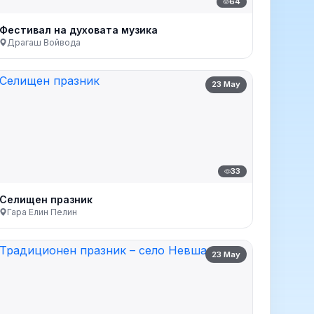
64
Фестивал на духовата музика
Драгаш Войвода
23 May
33
Селищен празник
Гара Елин Пелин
23 May