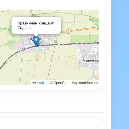
×
Празничен концерт
Садово
Leaflet
|
© OpenStreetMap contributors