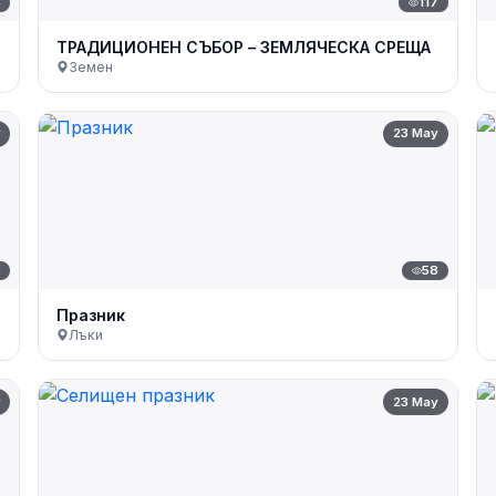
4
117
ТРАДИЦИОНЕН СЪБОР – ЗЕМЛЯЧЕСКА СРЕЩА
Земен
y
23 May
6
58
Празник
Лъки
y
23 May