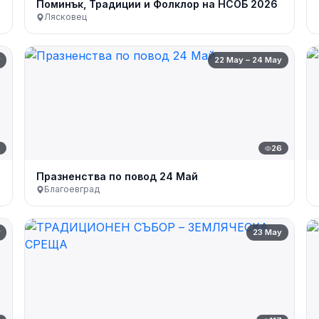
Поминък, Традиции и Фолклор на НСОБ 2026
Лясковец
y
22 May – 24 May
2
26
Празненства по повод 24 Май
Благоевград
y
23 May