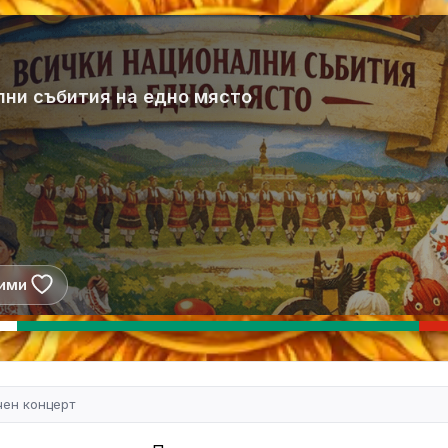
лни събития на едно място
ими
чен концерт