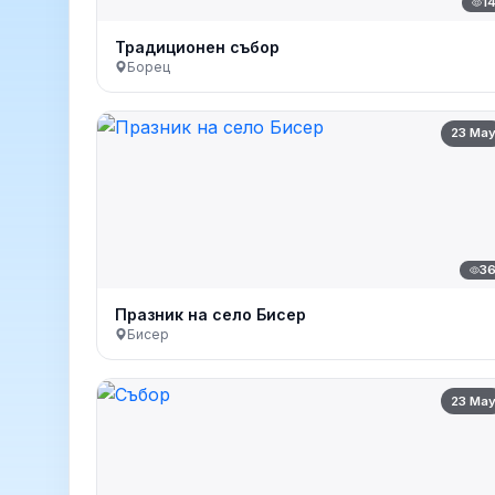
1
Традиционен събор
Борец
23 Ma
3
Празник на село Бисер
Бисер
23 Ma