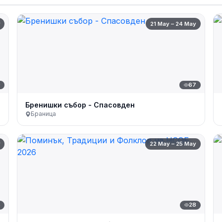
y
21 May – 24 May
9
67
Бренишки събор - Спасовден
Браница
y
22 May – 25 May
6
28