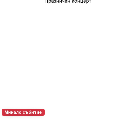
Минало събитие
23 май 2026
10:00 – 22:00
70
0
0