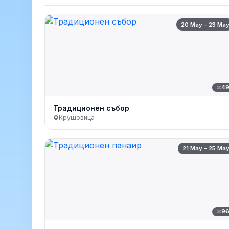
20 May – 23 Ma
4
Традиционен събор
Крушовица
21 May – 25 Ma
9