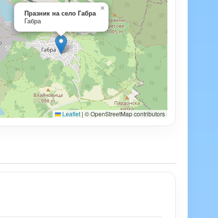
×
Празник на село Габра
Габра
Leaflet
|
© OpenStreetMap contributors