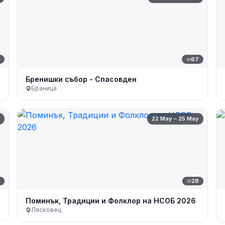
9
67
Бренишки събор - Спасовден
Браница
y
22 May – 25 May
7
28
Поминък, Традиции и Фолклор на НСОБ 2026
Лясковец