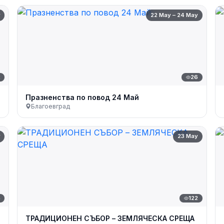
y
22 May – 24 May
2
26
Празненства по повод 24 Май
Благоевград
y
23 May
4
122
ТРАДИЦИОНЕН СЪБОР – ЗЕМЛЯЧЕСКА СРЕЩА