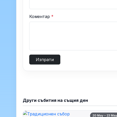
Коментар
*
Изпрати
Други събития на същия ден
20 May – 23 Ma