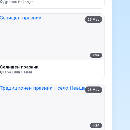
Драгаш Войвода
23 May
34
Селищен празник
Гара Елин Пелин
23 May
24