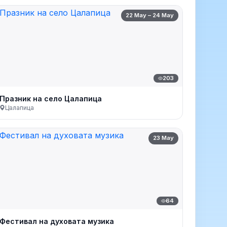
22 May – 24 May
203
Празник на село Цалапица
Цалапица
23 May
64
Фестивал на духовата музика