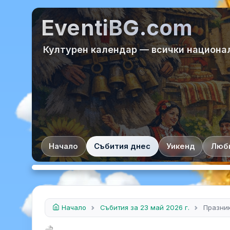
EventiBG.com
Културен календар — всички национа
Начало
Събития днес
Уикенд
Люб
Начало
Събития за 23 май 2026 г.
Празник