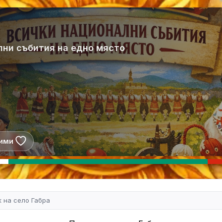
лни събития на едно място
ими
 на село Габра