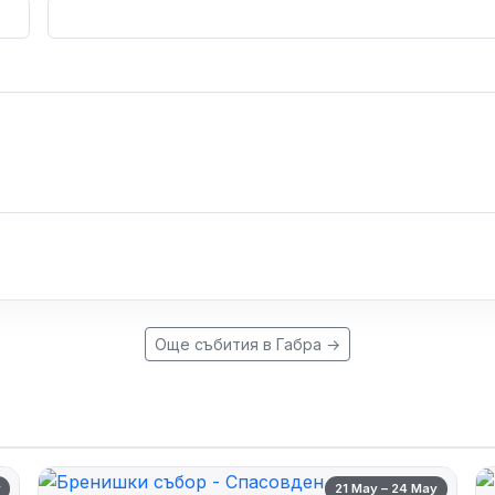
Още събития в Габра →
y
21 May – 24 May