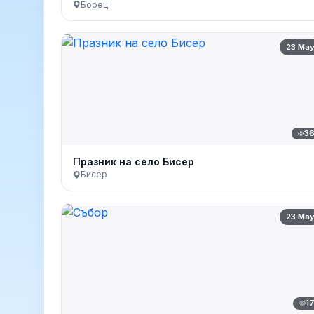
Борец
23 Ma
3
Празник на село Бисер
Бисер
23 Ma
1