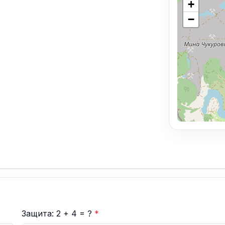
+
−
Защита: 2 + 4 = ?
*