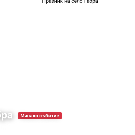
бра
Минало събитие
23 май 2026
10:00 – 22:00
24
0
0