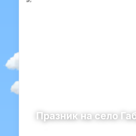
Празник на село Га
Габра
община Елин Пелин · област София