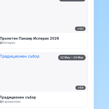
121
Пролетен Панаир Исперих 2026
Исперих
22 May – 24 May
59
Традиционен събор
Каравелово