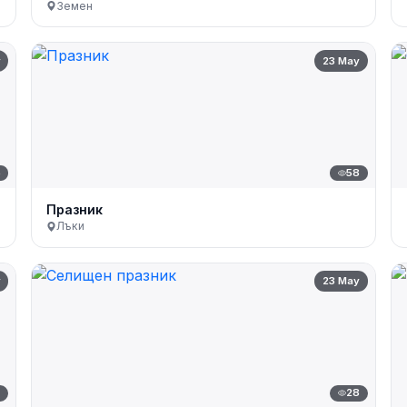
Земен
y
23 May
6
58
Празник
Лъки
y
23 May
7
28