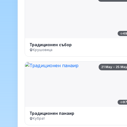
4
Традиционен събор
Крушовица
21 May – 25 Ma
9
Традиционен панаир
Кубрат