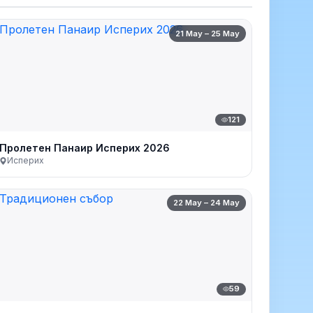
21 May – 25 May
121
Пролетен Панаир Исперих 2026
Исперих
22 May – 24 May
59