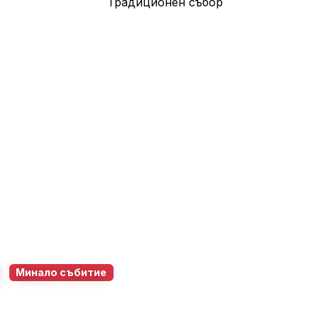
р
Минало събитие
3 май 2026
10:00 – 22:00
16
0
0