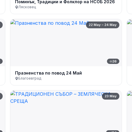
Поминък, Традиции и Фолклор на НСОБ 2026
Лясковец
y
22 May – 24 May
2
26
Празненства по повод 24 Май
Благоевград
y
23 May