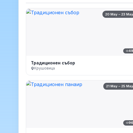
20 May – 23 Ma
4
Традиционен събор
Крушовица
21 May – 25 Ma
9