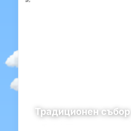
Традиционен събо
Огоя
община Своге · област София
2