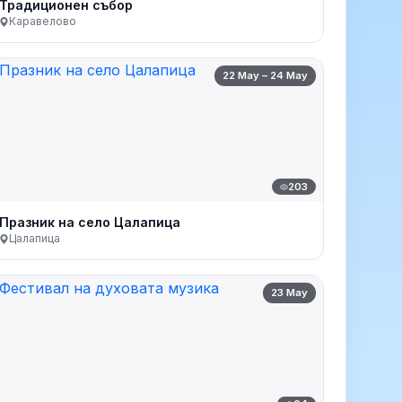
Традиционен събор
Каравелово
22 May – 24 May
203
Празник на село Цалапица
Цалапица
23 May