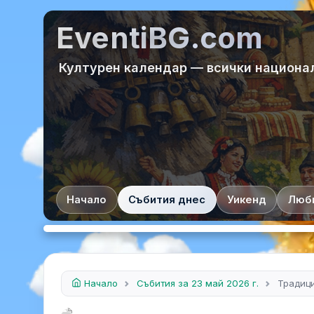
EventiBG.com
Културен календар — всички национа
Начало
Събития днес
Уикенд
Люб
Начало
Събития за 23 май 2026 г.
Традиц