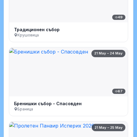
49
Традиционен събор
Крушовица
21 May – 24 May
67
Бренишки събор - Спасовден
Браница
21 May – 25 May