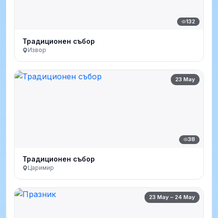
132
Традиционен събор
Извор
23 May
38
Традиционен събор
Царимир
23 May – 24 May