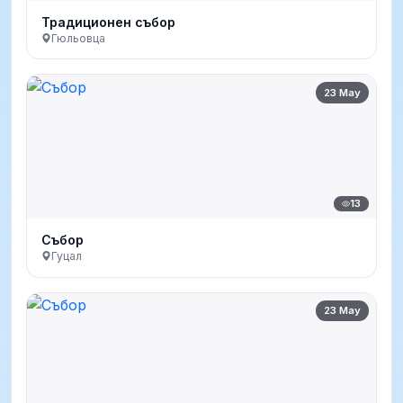
Традиционен събор
Гюльовца
23 May
13
Събор
Гуцал
23 May