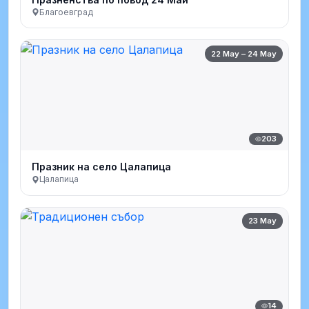
Благоевград
22 May – 24 May
203
Празник на село Цалапица
Цалапица
23 May
14