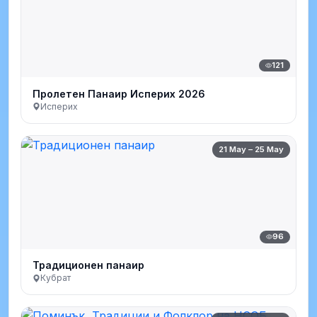
121
Пролетен Панаир Исперих 2026
Исперих
21 May – 25 May
96
Традиционен панаир
Кубрат