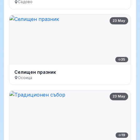
Садово
23 May
35
Селищен празник
Осоица
23 May
19