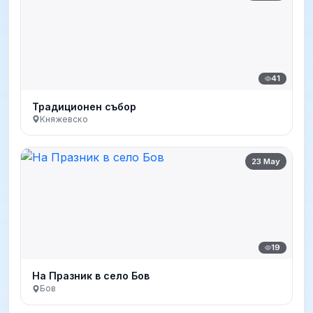
41
Традиционен събор
Княжевско
23 May
19
На Празник в село Бов
Бов