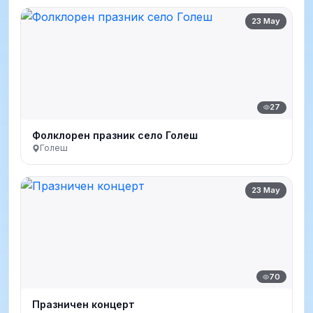
23 May
27
Фолклорен празник село Голеш
Голеш
23 May
70
Празничен концерт