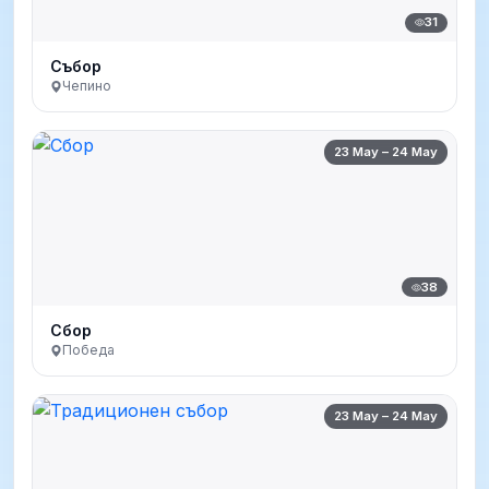
31
Събор
Чепино
23 May – 24 May
38
Сбор
Победа
23 May – 24 May