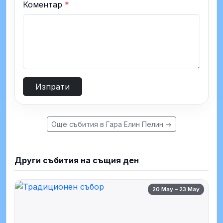
Коментар
*
Изпрати
Още събития в Гара Елин Пелин →
Други събития на същия ден
20 May – 23 May