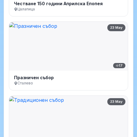
Честване 150 години Априлска Епопея
Цалапица
23 May
17
Празничен събор
Сталево
23 May