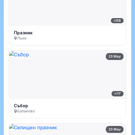
58
Празник
Лъки
23 May
17
Събор
Баланово
23 May