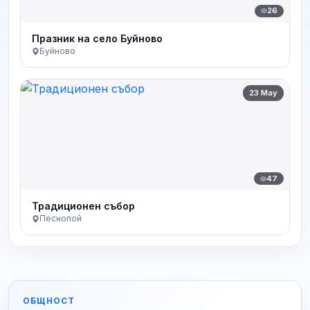
26
Празник на село Буйново
Буйново
23 May
47
Традиционен събор
Песнопой
ОБЩНОСТ