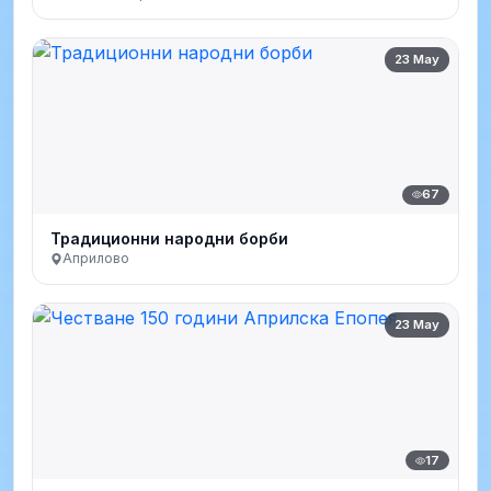
23 May
67
Традиционни народни борби
Априлово
23 May
17