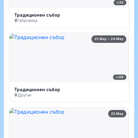
33
Традиционен събор
Габровица
23 May – 24 May
49
Традиционен събор
Друган
23 May