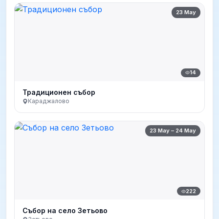
23 May
14
Традиционен събор
Караджалово
23 May – 24 May
222
Събор на село Зетьово