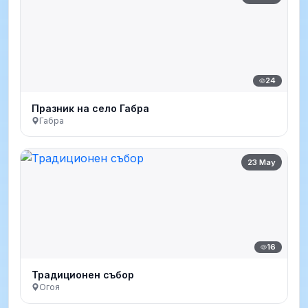
24
Празник на село Габра
Габра
23 May
16
Традиционен събор
Огоя