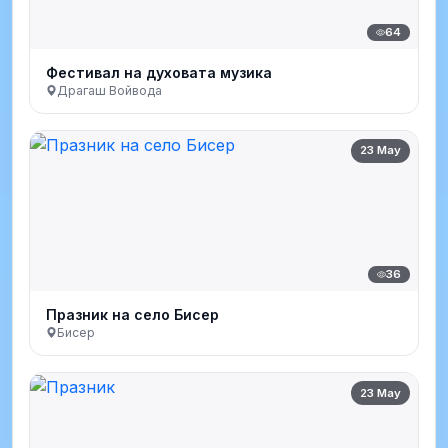
64
Фестивал на духовата музика
Драгаш Войвода
23 May
36
Празник на село Бисер
Бисер
23 May