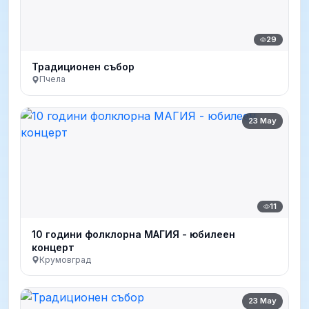
29
Традиционен събор
Пчела
23 May
11
10 години фолклорна МАГИЯ - юбилеен
концерт
Крумовград
23 May