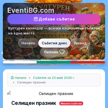
EventiBG.com
Добави събитие
Културен календар — всички национални събития
на едно място
Начало
Събития днес
Уикенд
Любими
Начало
Събития за 23 май 2026 г.
Селищен празник
Селищен празник
Минало събитие