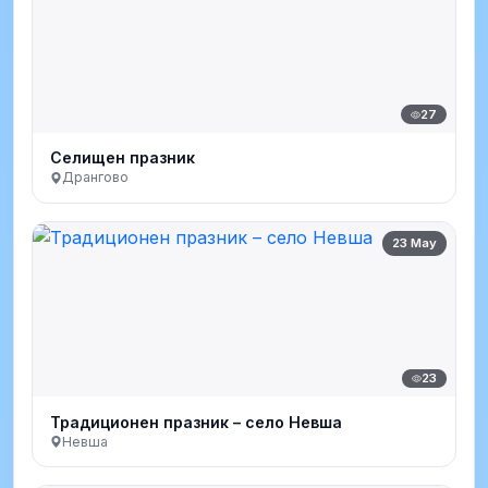
27
Селищен празник
Дрангово
23 May
23
Традиционен празник – село Невша
Невша