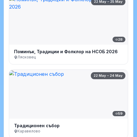
22 May – 25 May
28
Поминък, Традиции и Фолклор на НСОБ 2026
Лясковец
22 May – 24 May
59
Традиционен събор
Каравелово