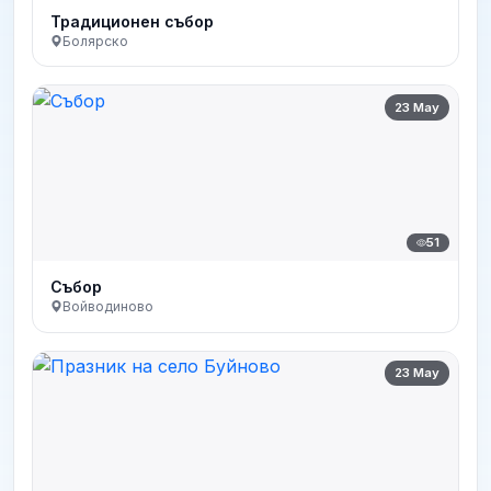
Традиционен събор
Болярско
23 May
51
Събор
Войводиново
23 May