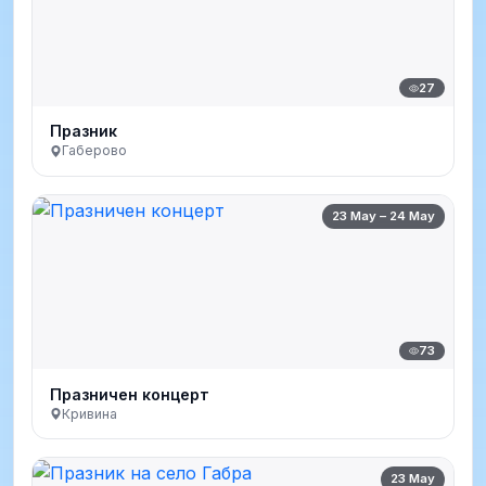
27
Празник
Габерово
23 May – 24 May
73
Празничен концерт
Кривина
23 May