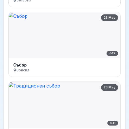
Зетьово
23 May
17
Събор
Войсил
23 May
11