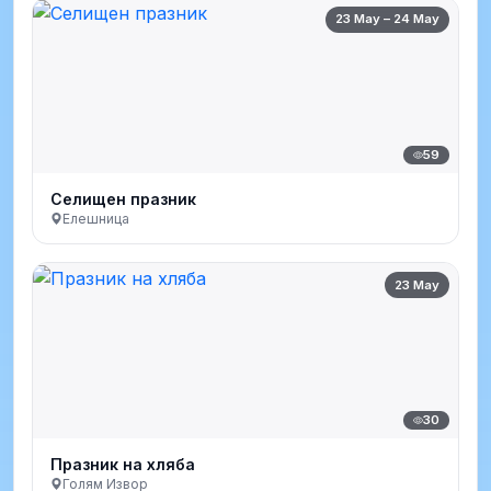
23 May – 24 May
59
Селищен празник
Елешница
23 May
30
Празник на хляба
Голям Извор