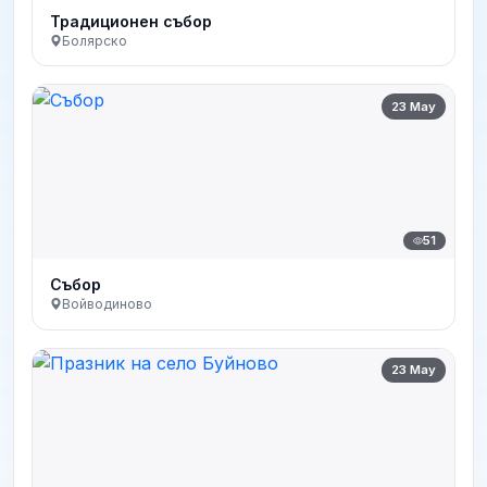
Традиционен събор
Болярско
23 May
51
Събор
Войводиново
23 May