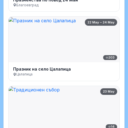
Благоевград
22 May – 24 May
203
Празник на село Цалапица
Цалапица
23 May
14