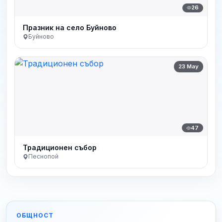
26
Празник на село Буйново
Буйново
23 May
47
Традиционен събор
Песнопой
ОБЩНОСТ