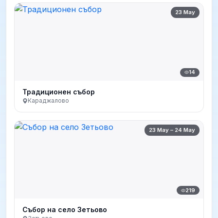
23 May
14
Традиционен събор
Караджалово
23 May – 24 May
219
Събор на село Зетьово