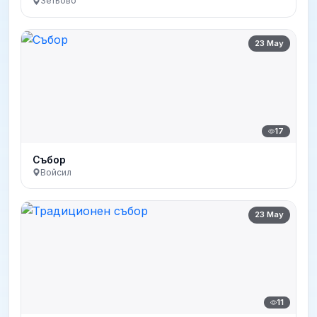
Зетьово
23 May
17
Събор
Войсил
23 May
11