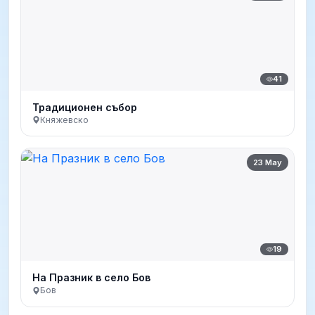
41
Традиционен събор
Княжевско
23 May
19
На Празник в село Бов
Бов