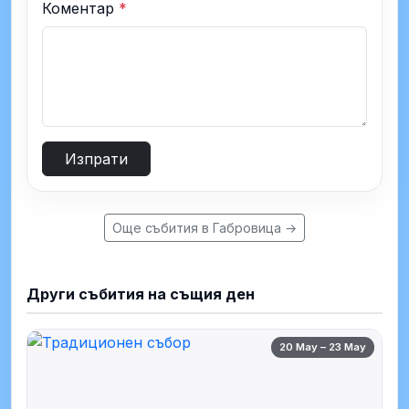
Коментар
*
Изпрати
Още събития в Габровица →
Други събития на същия ден
20 May – 23 May