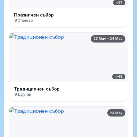
17
Празничен събор
Сталево
23 May – 24 May
49
Традиционен събор
Друган
23 May