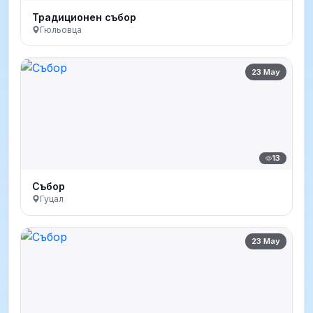
Традиционен събор
Гюльовца
23 May
13
Събор
Гуцал
23 May