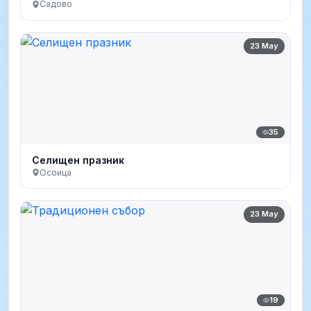
Садово
23 May
35
Селищен празник
Осоица
23 May
19