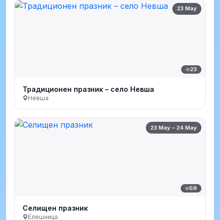
23 May
23
Традиционен празник – село Невша
Невша
23 May – 24 May
59
Селищен празник
Елешница