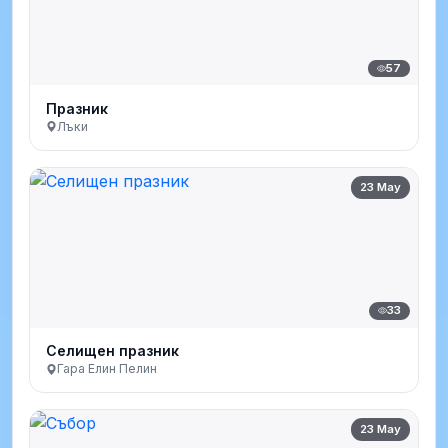
57
Празник
Лъки
23 May
33
Селищен празник
Гара Елин Пелин
23 May