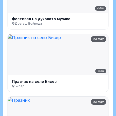
64
Фестивал на духовата музика
Драгаш Войвода
23 May
36
Празник на село Бисер
Бисер
23 May