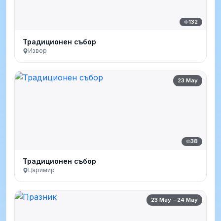
132
Традиционен събор
Извор
23 May
38
Традиционен събор
Царимир
23 May – 24 May