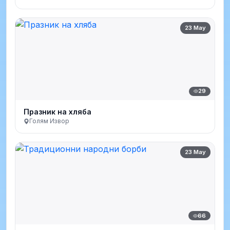
23 May
29
Празник на хляба
Голям Извор
23 May
66