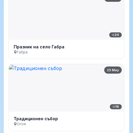
24
Празник на село Габра
Габра
23 May
16
Традиционен събор
Огоя