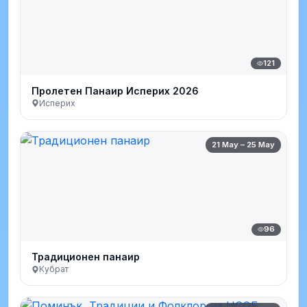
121
Пролетен Панаир Исперих 2026
Исперих
21 May – 25 May
96
Традиционен панаир
Кубрат