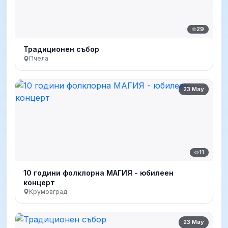
29
Традиционен събор
Пчела
23 May
11
10 години фолклорна МАГИЯ - юбилеен
концерт
Крумовград
23 May