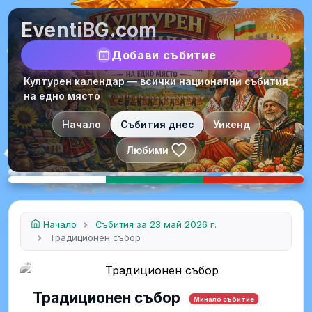
EventiBG.com
Добави събитие
Културен календар — всички национални събития
на едно място
Начало
Събития днес
Уикенд
Любими
Начало
Събития за 23 май 2026 г.
Традиционен събор
Традиционен събор
Минало събитие