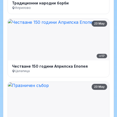
Традиционни народни борби
Априлово
23 May
17
Честване 150 години Априлска Епопея
Цалапица
23 May