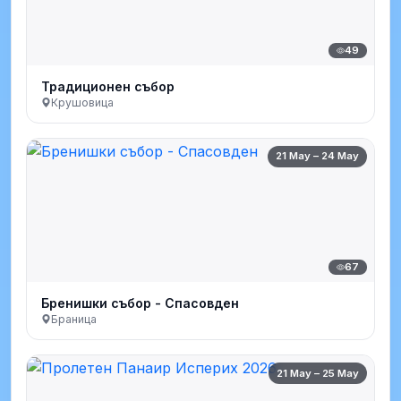
49
Традиционен събор
Крушовица
21 May – 24 May
67
Бренишки събор - Спасовден
Браница
21 May – 25 May