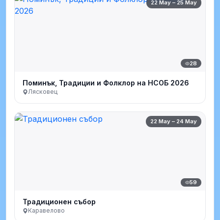
22 May – 25 May
28
Поминък, Традиции и Фолклор на НСОБ 2026
Лясковец
22 May – 24 May
59
Традиционен събор
Каравелово