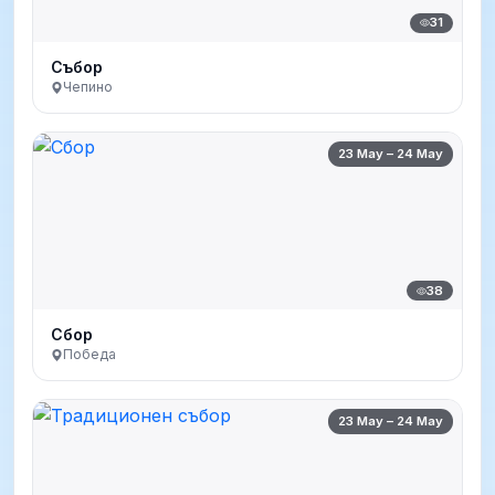
31
Събор
Чепино
23 May – 24 May
38
Сбор
Победа
23 May – 24 May