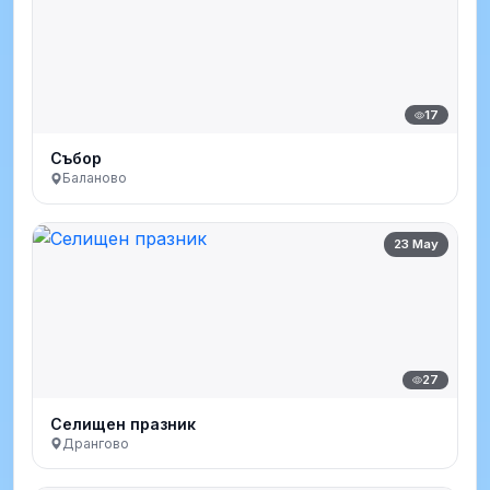
17
Събор
Баланово
23 May
27
Селищен празник
Дрангово