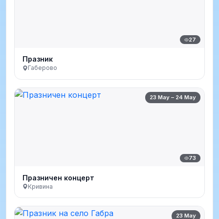
27
Празник
Габерово
23 May – 24 May
73
Празничен концерт
Кривина
23 May