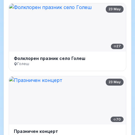
23 May
27
Фолклорен празник село Голеш
Голеш
23 May
70
Празничен концерт