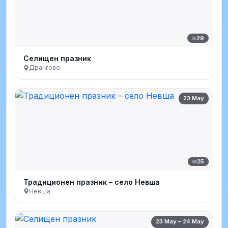
29
Селищен празник
Дрангово
23 May
25
Традиционен празник – село Невша
Невша
23 May – 24 May