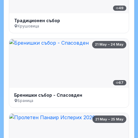
49
Традиционен събор
Крушовица
21 May – 24 May
67
Бренишки събор - Спасовден
Браница
21 May – 25 May