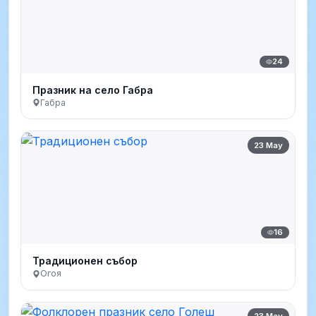
24
Празник на село Габра
Габра
23 May
16
Традиционен събор
Огоя
23 May