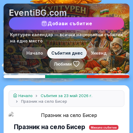
EventiBG.com
Добави събитие
Културен календар — всички национални събития
на едно място
Начало
Събития днес
Уикенд
Любими
Начало
Събития за 23 май 2026 г.
Празник на село Бисер
Празник на село Бисер
Минало събитие