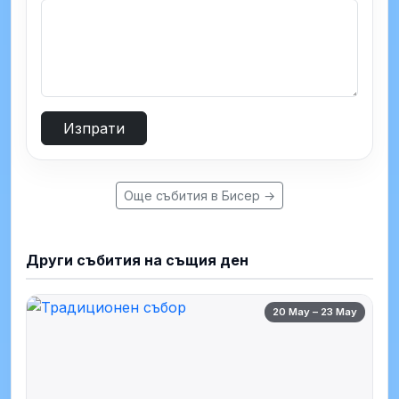
Изпрати
Още събития в Бисер →
Други събития на същия ден
20 May – 23 May