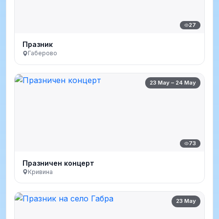
27
Празник
Габерово
23 May – 24 May
73
Празничен концерт
Кривина
23 May