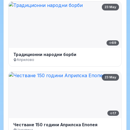
23 May
69
Традиционни народни борби
Априлово
23 May
17
Честване 150 години Априлска Епопея
Цалапица