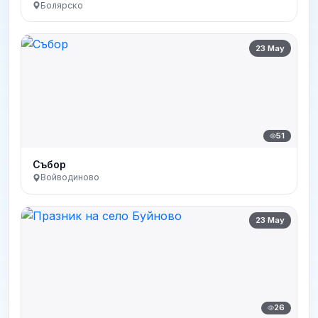
Болярско
23 May
51
Събор
Войводиново
23 May
26