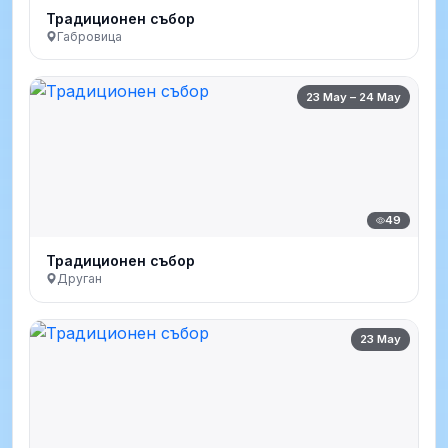
Традиционен събор
Габровица
23 May – 24 May
49
Традиционен събор
Друган
23 May