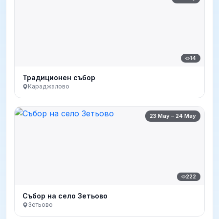
14
Традиционен събор
Караджалово
23 May – 24 May
222
Събор на село Зетьово
Зетьово