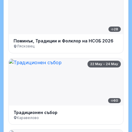
28
Поминък, Традиции и Фолклор на НСОБ 2026
Лясковец
22 May – 24 May
60
Традиционен събор
Каравелово