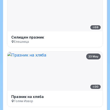
59
Селищен празник
Елешница
23 May
30
Празник на хляба
Голям Извор