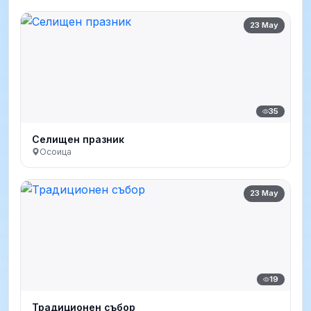
23 May
35
Селищен празник
Осоица
23 May
19
Традиционен събор