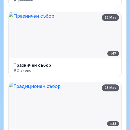
23 May
17
Празничен събор
Сталево
23 May
33