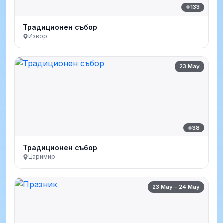
133
Традиционен събор
Извор
23 May
38
Традиционен събор
Царимир
23 May – 24 May