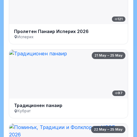
121
Пролетен Панаир Исперих 2026
Исперих
21 May – 25 May
97
Традиционен панаир
Кубрат
22 May – 25 May