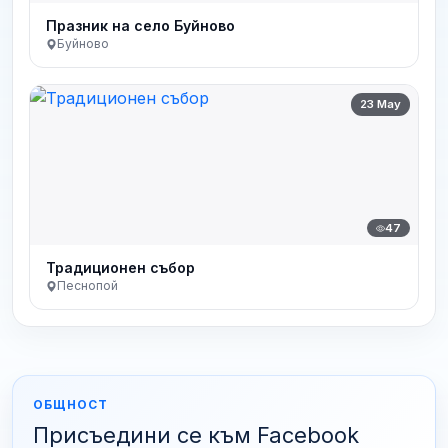
Празник на село Буйново
Буйново
23 May
47
Традиционен събор
Песнопой
ОБЩНОСТ
Присъедини се към Facebook