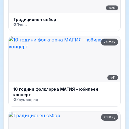
29
Традиционен събор
Пчела
23 May
11
10 години фолклорна МАГИЯ - юбилеен
концерт
Крумовград
23 May