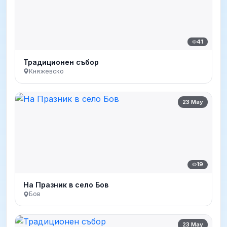
41
Традиционен събор
Княжевско
23 May
19
На Празник в село Бов
Бов
23 May