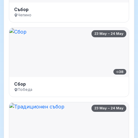
Събор
Чепино
23 May – 24 May
38
Сбор
Победа
23 May – 24 May