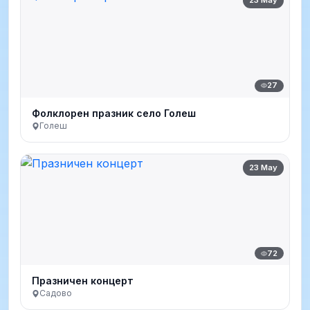
27
Фолклорен празник село Голеш
Голеш
23 May
72
Празничен концерт
Садово