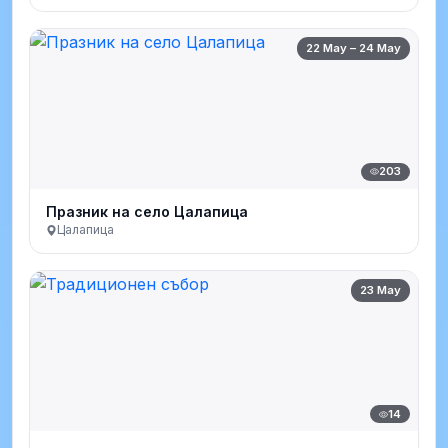
22 May – 24 May
203
Празник на село Цалапица
Цалапица
23 May
14