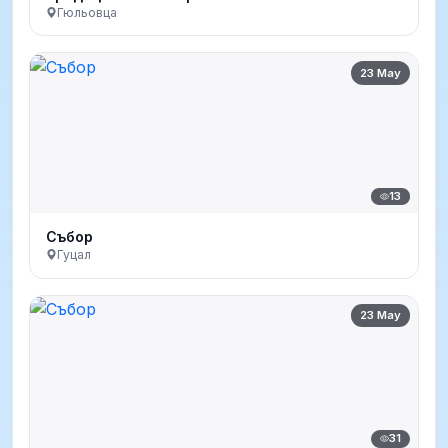
Гюльовца
23 May
13
Събор
Гуцал
23 May
31