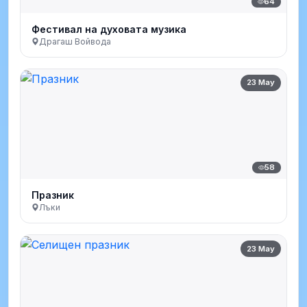
64
Фестивал на духовата музика
Драгаш Войвода
23 May
58
Празник
Лъки
23 May