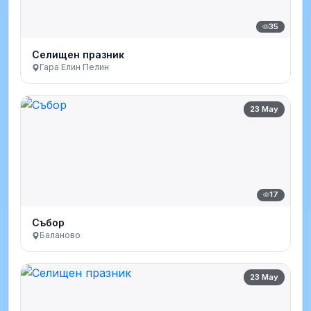
35
Селищен празник
Гара Елин Пелин
23 May
17
Събор
Баланово
23 May