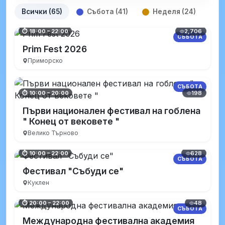
Всички (65)
Събота (41)
Неделя (24)
2,706
⏱ 18:00 – 22:00
СЪБОТА
Prim Fest 2026
Приморско
СЪБОТА
198
⏱ 10:00 – 20:00
Първи национален фестивал на гоблена
" Конец от вековете "
Велико Търново
628
⏱ 10:00 – 22:00
СЪБОТА
Фестивал "Събуди се"
Куклен
48
⏱ 20:00 – 22:00
СЪБОТА
Международна фестивална академия