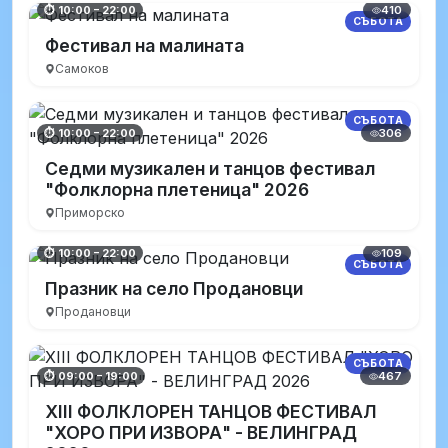
410
⏱ 10:00 – 22:00
СЪБОТА
Фестивал на малината
Самоков
СЪБОТА
306
⏱ 10:00 – 22:00
Седми музикален и танцов фестивал
"Фолклорна плетеница" 2026
Приморско
109
⏱ 10:00 – 22:00
СЪБОТА
Празник на село Продановци
Продановци
СЪБОТА
467
⏱ 09:00 – 19:00
XIII ФОЛКЛОРЕН ТАНЦОВ ФЕСТИВАЛ
"ХОРО ПРИ ИЗВОРА" - ВЕЛИНГРАД