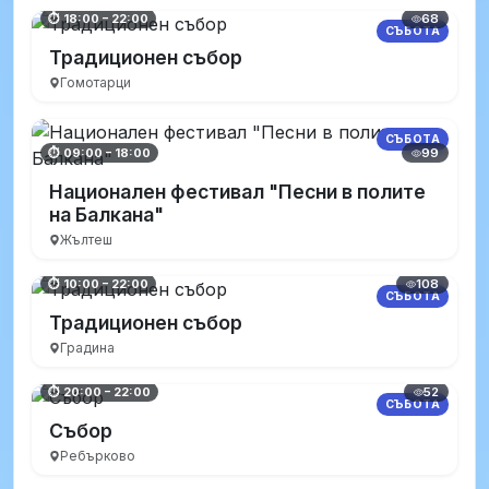
68
⏱ 18:00 – 22:00
СЪБОТА
Традиционен събор
Гомотарци
СЪБОТА
99
⏱ 09:00 – 18:00
Национален фестивал "Песни в полите
на Балкана"
Жълтеш
108
⏱ 10:00 – 22:00
СЪБОТА
Традиционен събор
Градина
52
⏱ 20:00 – 22:00
СЪБОТА
Събор
Ребърково