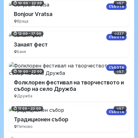
57
⏱ 10:00 – 22:00
СЪБОТА
Bonjour Vratsa
Враца
227
⏱ 12:00 – 17:00
СЪБОТА
Занаят фест
Баня
СЪБОТА
57
⏱ 19:00 – 22:00
Фолклорен фестивал на творчеството и
събор на село Дружба
Дружба
57
⏱ 11:00 – 22:00
СЪБОТА
Традиционен събор
Петково