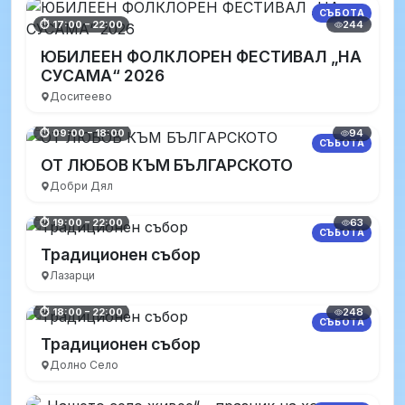
СЪБОТА
244
⏱ 17:00 – 22:00
ЮБИЛЕЕН ФОЛКЛОРЕН ФЕСТИВАЛ „НА
СУСАМА“ 2026
Доситеево
94
⏱ 09:00 – 18:00
СЪБОТА
ОТ ЛЮБОВ КЪМ БЪЛГАРСКОТО
Добри Дял
63
⏱ 19:00 – 22:00
СЪБОТА
Традиционен събор
Лазарци
248
⏱ 18:00 – 22:00
СЪБОТА
Традиционен събор
Долно Село