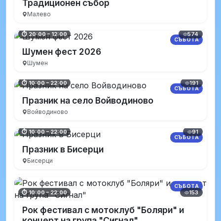
Традиционен събор
Малево
574
⏱ 20:00 – 12:00
СЪБОТА
Шумен фест 2026
Шумен
191
⏱ 10:00 – 22:00
СЪБОТА
Празник на село Войводиново
Войводиново
91
⏱ 10:00 – 22:00
СЪБОТА
Празник в Бисерци
Бисерци
СЪБОТА
153
⏱ 10:00 – 22:00
Рок фестивал с мотоклуб "Боляри" и
концерт на група "Сигнал"