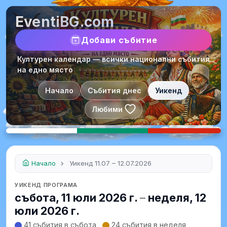
EventiBG.com
Добави събитие
Културен календар — всички национални събития
на едно място
Начало
Събития днес
Уикенд
Любими
Начало
Уикенд 11.07 – 12.07.2026
УИКЕНД ПРОГРАМА
събота, 11 юли 2026 г.
–
неделя, 12
юли 2026 г.
41 събития в събота
24 събития в неделя