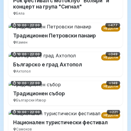
Рок фестивал с мотоклуб "Боляри" и
концерт на група "Сигнал"
Бяла
477
⏱ 10:00 – 22:00
НЕДЕЛЯ
Традиционен Петровски панаир
Камен
349
⏱ 10:00 – 22:00
НЕДЕЛЯ
Българско е град Ахтопол
Ахтопол
149
⏱ 10:00 – 22:00
НЕДЕЛЯ
Традиционен събор
Български Извор
221
⏱ 10:00 – 22:00
НЕДЕЛЯ
Национален туристически фестивал
Самоков