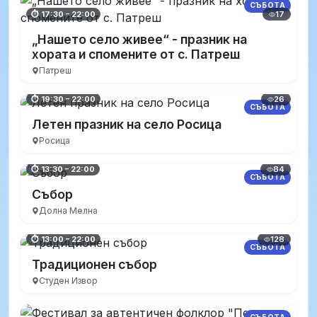
СЪБОТА
17
⏱ 17:30 – 22:00
„Нашето село живее“ - празник на
хората и спомените от с. Патреш
Патреш
26
⏱ 19:30 – 22:00
СЪБОТА
Летен празник на село Росица
Росица
84
⏱ 13:30 – 22:00
СЪБОТА
Събор
Долна Мелна
128
⏱ 13:00 – 22:00
СЪБОТА
Традиционен събор
Студен Извор