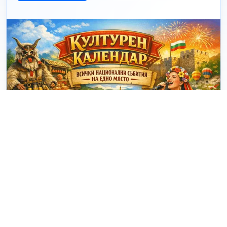
© 2025 - 2026 eventiBG.com Проект за визуализация на
събития в България. Създадено от
dakovdev.com
. |
За
проекта
|
Контакти
|
Условия за ползване
|
Facebook