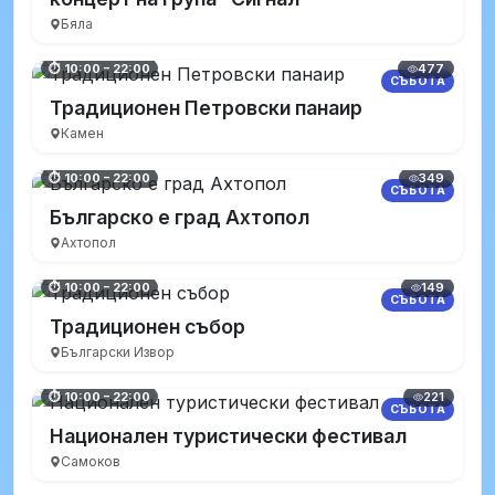
Бяла
477
⏱ 10:00 – 22:00
СЪБОТА
Традиционен Петровски панаир
Камен
349
⏱ 10:00 – 22:00
СЪБОТА
Българско е град Ахтопол
Ахтопол
149
⏱ 10:00 – 22:00
СЪБОТА
Традиционен събор
Български Извор
221
⏱ 10:00 – 22:00
СЪБОТА
Национален туристически фестивал
Самоков