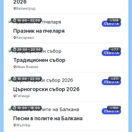
2026
Велинград
109
⏱ 10:00 – 22:00
СЪБОТА
Празник на пчеларя
Кесарево
77
⏱ 20:00 – 22:00
СЪБОТА
Традиционен събор
Иван Вазово
311
⏱ 10:00 – 22:00
СЪБОТА
Църногорски събор 2026
Гигинци
190
⏱ 10:00 – 18:00
СЪБОТА
Песни в полите на Балкана
Жълтеш