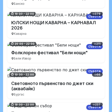
Банско
379
⏱ 19:00 – 22:00
СЪБОТА
ЮЛСКИ НОЩИ КАВАРНА – КАРНАВАЛ
2026
Каварна
211
⏱ 20:00 – 22:00
СЪБОТА
Фолклорен фестивал "Бели нощи"
Бели Извор
СЪБОТА
66
⏱ 10:00 – 22:00
Световното първенство по джет ски
(аквабайк)
Бургас
237
⏱ 18:00 – 22:00
СЪБОТА