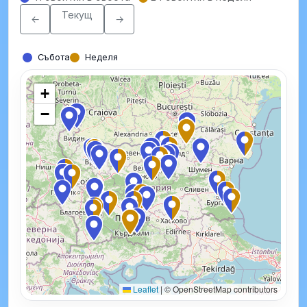
Текущ
←
→
Събота
Неделя
+
−
Leaflet
|
© OpenStreetMap contributors