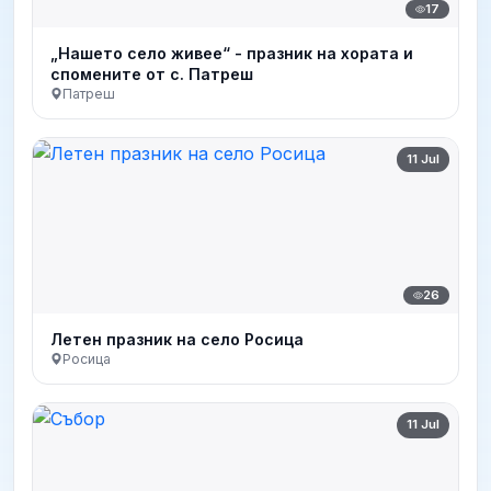
17
„Нашето село живее“ - празник на хората и
спомените от с. Патреш
Патреш
11 Jul
26
Летен празник на село Росица
Росица
11 Jul