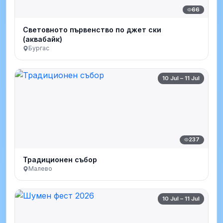
66
Световното първенство по джет ски
(аквабайк)
Бургас
10 Jul – 11 Jul
237
Традиционен събор
Малево
10 Jul – 11 Jul