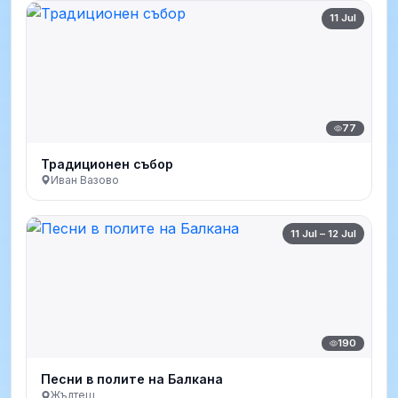
11 Jul
77
Традиционен събор
Иван Вазово
11 Jul – 12 Jul
190
Песни в полите на Балкана
Жълтеш