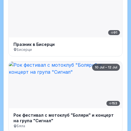
91
Празник в Бисерци
Бисерци
10 Jul – 12 Jul
153
Рок фестивал с мотоклуб "Боляри" и концерт
на група "Сигнал"
Бяла