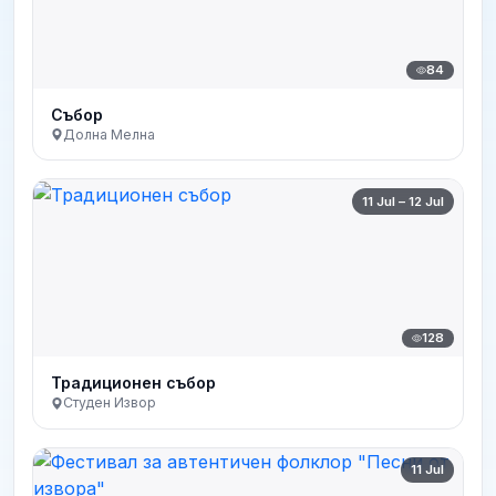
84
Събор
Долна Мелна
11 Jul – 12 Jul
128
Традиционен събор
Студен Извор
11 Jul