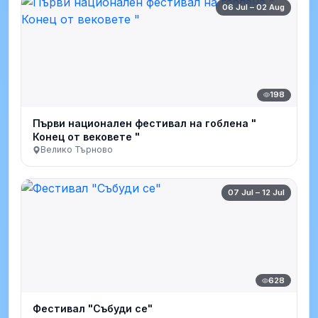
06 Jul – 02 Aug
198
Първи национален фестивал на гоблена "
Конец от вековете "
Велико Търново
07 Jul – 12 Jul
628
Фестивал "Събуди се"