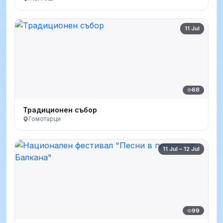
11 Jul
68
Традиционен събор
Гомотарци
11 Jul – 12 Jul
99