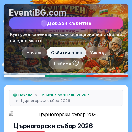
EventiBG.com
Добави събитие
Културен календар — всички национални събития
на едно място
Начало
Събития днес
Уикенд
Любими
Начало
Събития за 11 юли 2026 г.
Църногорски събор 2026
Църногорски събор 2026