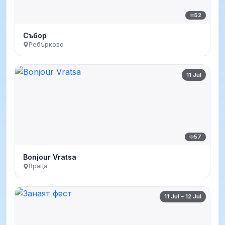
52
Събор
Ребърково
11 Jul
57
Bonjour Vratsa
Враца
11 Jul – 12 Jul