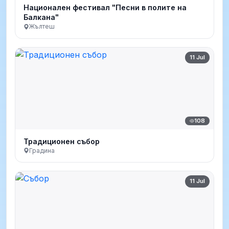
Национален фестивал "Песни в полите на
Балкана"
Жълтеш
11 Jul
108
Традиционен събор
Градина
11 Jul