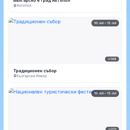
Българско е град Ахтопол
Ахтопол
10 Jul – 12 Jul
149
Традиционен събор
Български Извор
10 Jul – 12 Jul
221