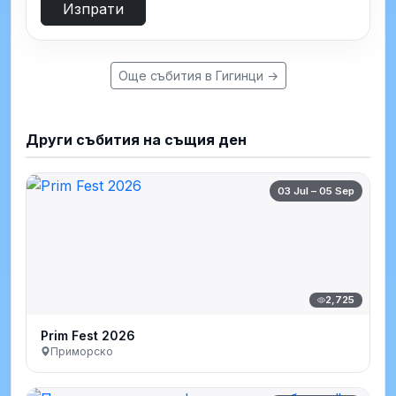
Изпрати
Още събития в Гигинци →
Други събития на същия ден
03 Jul – 05 Sep
2,725
Prim Fest 2026
Приморско