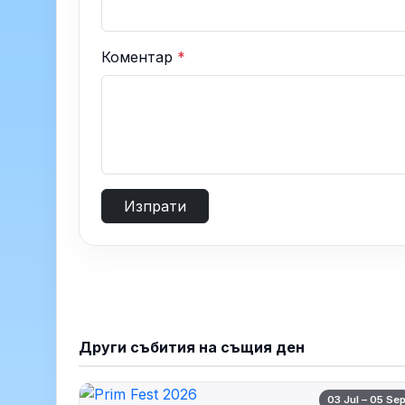
Коментар
*
Изпрати
Други събития на същия ден
03 Jul – 05 Se