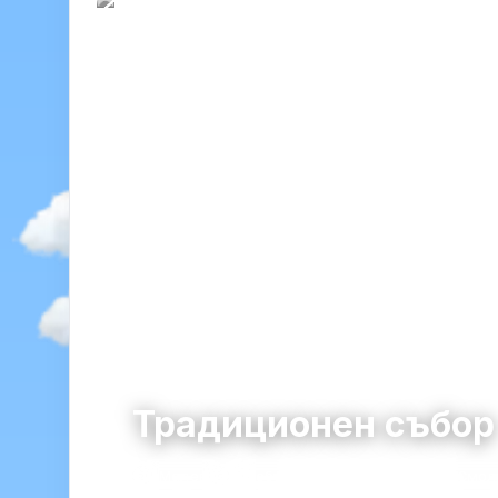
Традиционен събо
Малево
община Чепеларе · област Смол