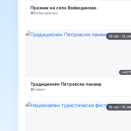
Празник на село Войводиново
Войводиново
10 Jul – 12 Ju
47
Традиционен Петровски панаир
Камен
10 Jul – 12 Ju