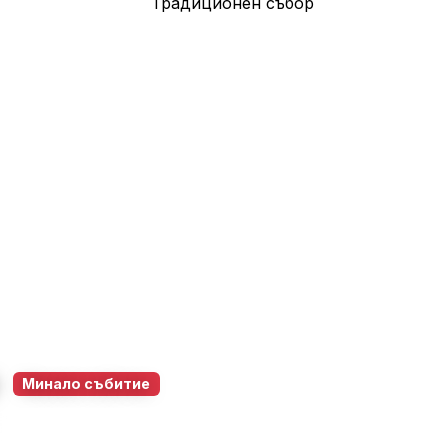
р
Минало събитие
ян
10 юли 2026 – 11 юли 2026
18:00 – 22:00
237
0