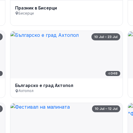
Празник в Бисерци
Бисерци
l
10 Jul – 23 Jul
7
348
Българско е град Ахтопол
Ахтопол
l
10 Jul – 12 Jul