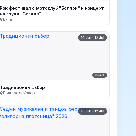
Рок фестивал с мотоклуб "Боляри" и концерт
на група "Сигнал"
Бяла
10 Jul – 12 Jul
149
Традиционен събор
Български Извор
10 Jul – 12 Jul