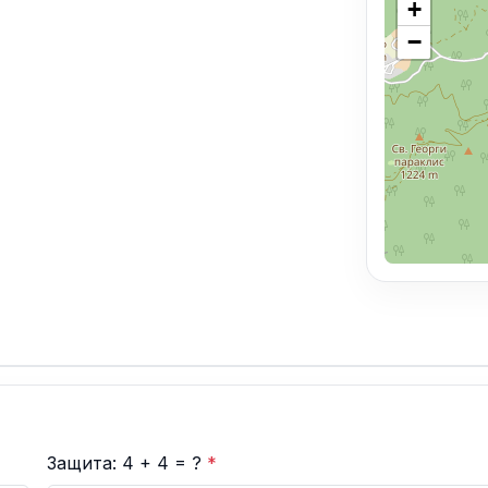
+
−
Защита: 4 + 4 = ?
*