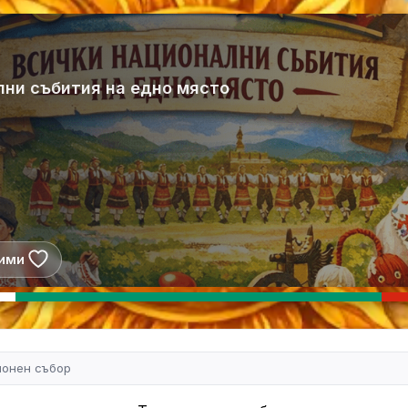
лни събития на едно място
ими
ионен събор