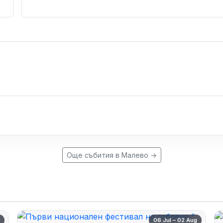
Още събития в Малево →
p
06 Jul – 02 Aug