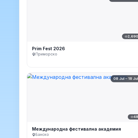
2,69
Prim Fest 2026
Приморско
08 Jul – 18 Ju
4
Международна фестивална академия
Банско