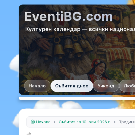
EventiBG.com
Културен календар — всички национа
Начало
Събития днес
Уикенд
Люб
Начало
Събития за 10 юли 2026 г.
Традиц