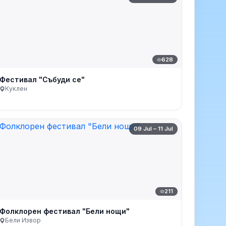
628
Фестивал "Събуди се"
Куклен
09 Jul – 11 Jul
211
Фолклорен фестивал "Бели нощи"
Бели Извор