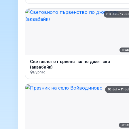
09 Jul – 12 Ju
6
Световното първенство по джет ски
(аквабайк)
Бургас
10 Jul – 11 Ju
19