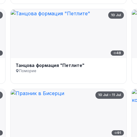
l
10 Jul
6
48
Танцова формация "Петлите"
Поморие
l
10 Jul – 11 Jul
1
91