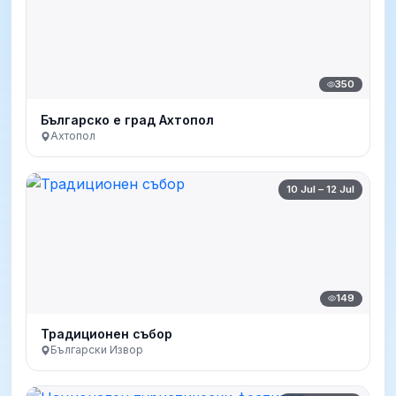
350
Българско е град Ахтопол
Ахтопол
10 Jul – 12 Jul
149
Традиционен събор
Български Извор