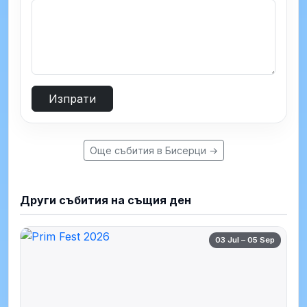
Изпрати
Още събития в Бисерци →
Други събития на същия ден
03 Jul – 05 Sep