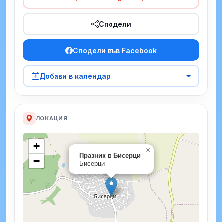
Сподели
Сподели във Facebook
Добави в календар
ЛОКАЦИЯ
+
×
Празник в Бисерци
−
Бисерци