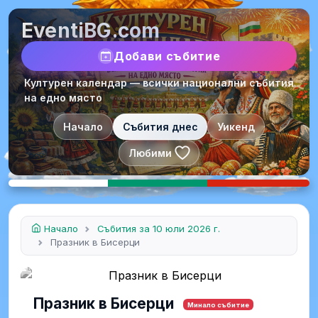
EventiBG.com
Добави събитие
Културен календар — всички национални събития
на едно място
Начало
Събития днес
Уикенд
Любими
Начало
Събития за 10 юли 2026 г.
Празник в Бисерци
Празник в Бисерци
Минало събитие