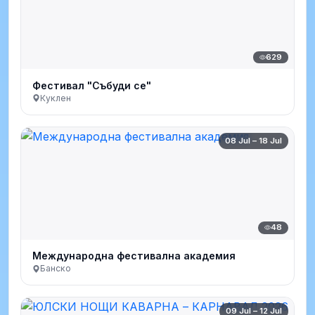
629
Фестивал "Събуди се"
Куклен
08 Jul – 18 Jul
48
Международна фестивална академия
Банско
09 Jul – 12 Jul