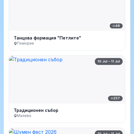
48
Танцова формация "Петлите"
Поморие
10 Jul – 11 Jul
237
Традиционен събор
Малево
10 Jul – 11 Jul