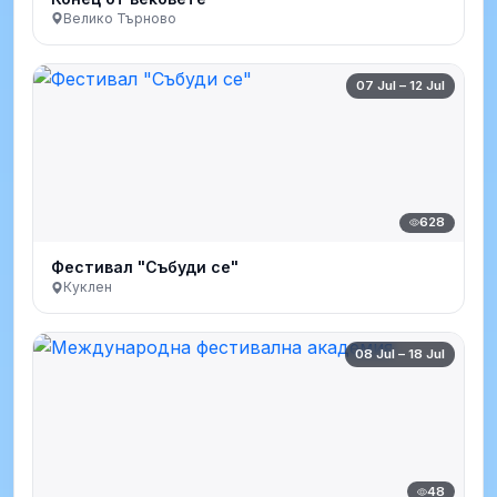
Велико Търново
07 Jul – 12 Jul
628
Фестивал "Събуди се"
Куклен
08 Jul – 18 Jul
48