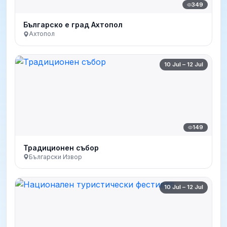
349
Българско е град Ахтопол
Ахтопол
10 Jul – 12 Jul
149
Традиционен събор
Български Извор
10 Jul – 12 Jul