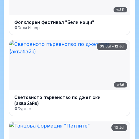
211
Фолклорен фестивал "Бели нощи"
Бели Извор
09 Jul – 12 Jul
66
Световното първенство по джет ски
(аквабайк)
Бургас
10 Jul