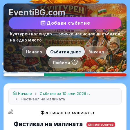
EventiBG.com
Добави събитие
Културен календар — всички национални събития
на едно място
Начало
Събития днес
Уикенд
Любими
Начало
Събития за 10 юли 2026 г.
Фестивал на малината
Фестивал на малината
Минало събитие