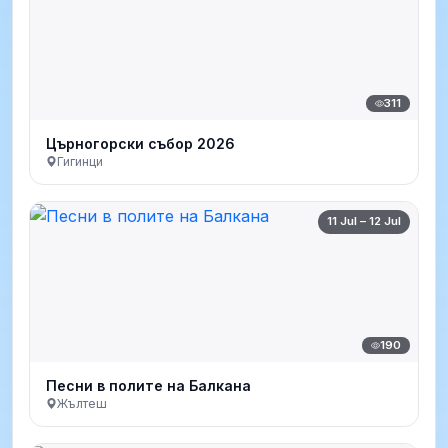
311
Църногорски събор 2026
Гигинци
11 Jul – 12 Jul
190
Песни в полите на Балкана
Жълтеш