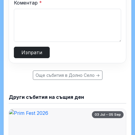
Коментар
*
Изпрати
Още събития в Долно Село →
Други събития на същия ден
03 Jul – 05 Sep