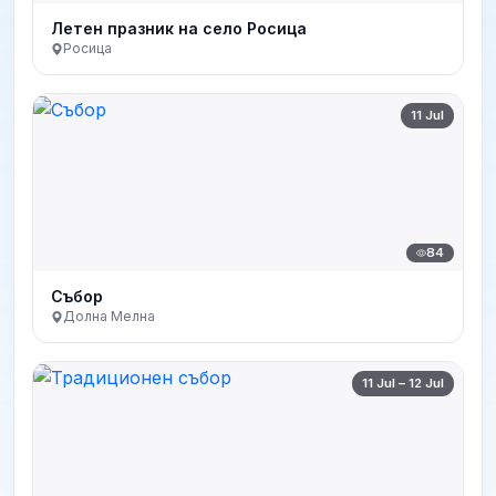
Летен празник на село Росица
Росица
11 Jul
84
Събор
Долна Мелна
11 Jul – 12 Jul