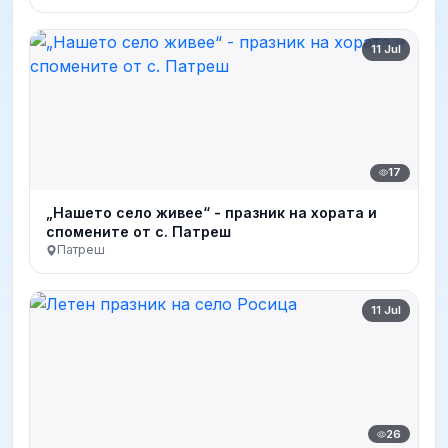
11 Jul
17
„Нашето село живее“ - празник на хората и
спомените от с. Патреш
Патреш
11 Jul
26