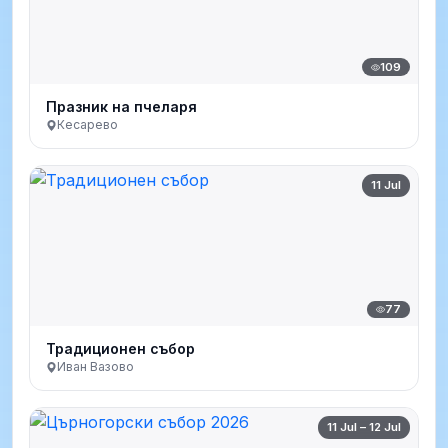
109
Празник на пчеларя
Кесарево
11 Jul
77
Традиционен събор
Иван Вазово
11 Jul – 12 Jul