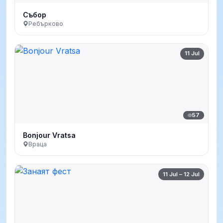
Събор
Ребърково
11 Jul
57
Bonjour Vratsa
Враца
11 Jul – 12 Jul