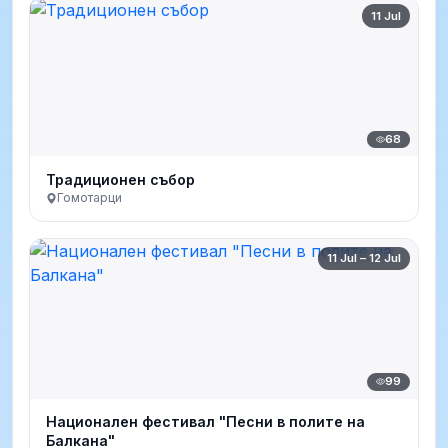
11 Jul
68
Традиционен събор
Гомотарци
11 Jul – 12 Jul
99
Национален фестивал "Песни в полите на
Балкана"