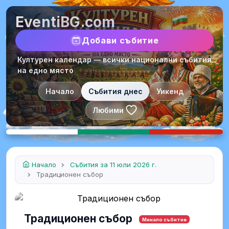
EventiBG.com
Добави събитие
Културен календар — всички национални събития
на едно място
Начало
Събития днес
Уикенд
Любими
Начало
Събития за 11 юли 2026 г.
Традиционен събор
Традиционен събор
Минало събитие