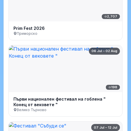
2,707
Prim Fest 2026
Приморско
06 Jul – 02 Aug
198
Първи национален фестивал на гоблена "
Конец от вековете "
Велико Търново
07 Jul – 12 Jul