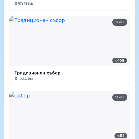
Жълтеш
11 Jul
108
Традиционен събор
Градина
11 Jul
52