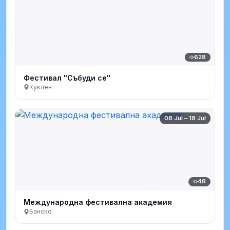
628
Фестивал "Събуди се"
Куклен
08 Jul – 18 Jul
48
Международна фестивална академия
Банско