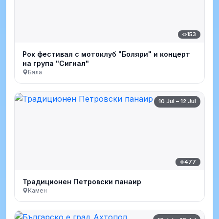
153
Рок фестивал с мотоклуб "Боляри" и концерт
на група "Сигнал"
Бяла
10 Jul – 12 Jul
477
Традиционен Петровски панаир
Камен