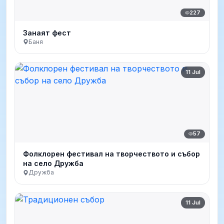
227
Занаят фест
Баня
11 Jul
57
Фолклорен фестивал на творчеството и събор
на село Дружба
Дружба
11 Jul