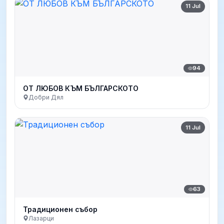
11 Jul
94
ОТ ЛЮБОВ КЪМ БЪЛГАРСКОТО
Добри Дял
11 Jul
63
Традиционен събор
Лазарци