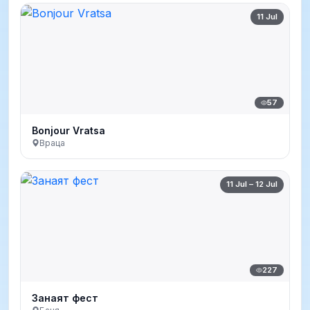
11 Jul
57
Bonjour Vratsa
Враца
11 Jul – 12 Jul
227
Занаят фест