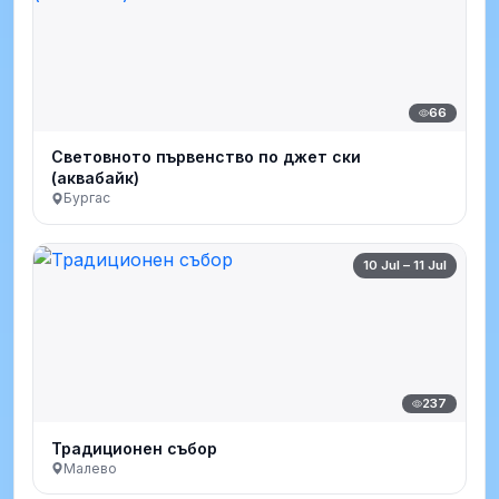
66
Световното първенство по джет ски
(аквабайк)
Бургас
10 Jul – 11 Jul
237
Традиционен събор
Малево