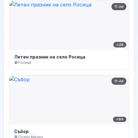
11 Jul
26
Летен празник на село Росица
Росица
11 Jul
84
Събор
Долна Мелна