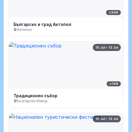
349
Българско е град Ахтопол
Ахтопол
10 Jul – 12 Jul
149
Традиционен събор
Български Извор
10 Jul – 12 Jul