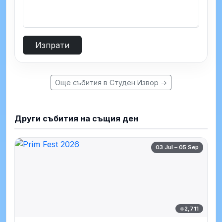
Изпрати
Още събития в Студен Извор →
Други събития на същия ден
03 Jul – 05 Sep
2,711