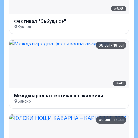
628
Фестивал "Събуди се"
Куклен
08 Jul – 18 Jul
48
Международна фестивална академия
Банско
09 Jul – 12 Jul