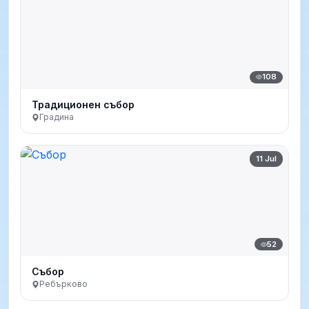
108
Традиционен събор
Градина
11 Jul
52
Събор
Ребърково