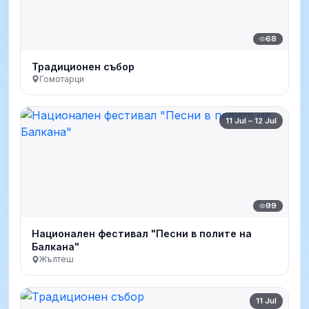
68
Традиционен събор
Гомотарци
11 Jul – 12 Jul
99
Национален фестивал "Песни в полите на
Балкана"
Жълтеш
11 Jul