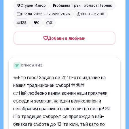
Студен Извор
община Трън · област Перник
11 юли 2026 – 12 юли 2026
13:00 – 22:00
128
0
0
Добави в любими
ОПИСАНИЕ
📣Ето гооо! Задава се 2⃣1⃣-ото издание на
нашия традиционен събор! 🎊🤩🎊
👉Най-любезно каним всички наши приятели,
съседи и земляци, на един великолепен и
незабравим празник в нашето китно селце! 💌
ℹ️По традиция съборът се провежда в най-
близката събота до 12-ти юли, тъй като по