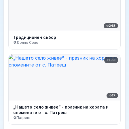
248
Традиционен събор
Долно Село
11 Jul
17
„Нашето село живее“ - празник на хората и
спомените от с. Патреш
Патреш