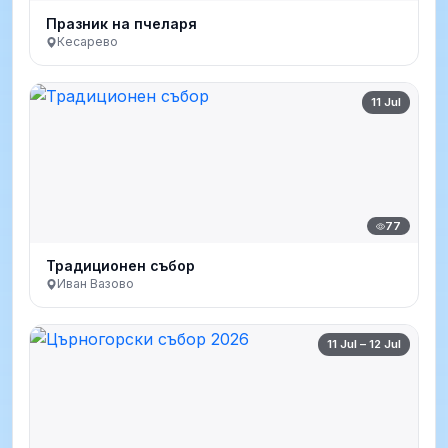
Празник на пчеларя
Кесарево
11 Jul
77
Традиционен събор
Иван Вазово
11 Jul – 12 Jul