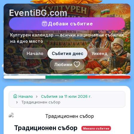
EventiBG.com
Добави събитие
Културен календар — всички национални събития
на едно място
Начало
Събития днес
Уикенд
Любими
Начало
Събития за 11 юли 2026 г.
Традиционен събор
Традиционен събор
Минало събитие