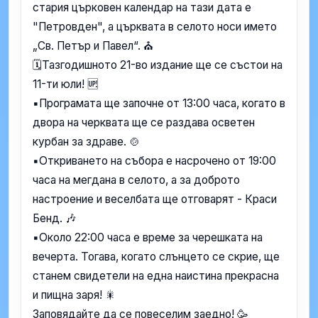
стария църковен календар на тази дата е
"Петровден", а църквата в селото носи името
„Св. Петър и Павел“. ⛪
🗓Тазгодишното 21-во издание ще се състои на
11-ти юли! 🆙
▪️Програмата ще започне от 13:00 часа, когато в
двора на черквата ще се раздава осветен
курбан за здраве. 🍲
▪️Откриването на събора е насрочено от 19:00
часа на мегдана в селото, а за доброто
настроение и веселбата ще отговарят - Краси
Бенд. 🎶
▪️Около 22:00 часа е време за черешката на
вечерта. Тогава, когато слънцето се скрие, ще
станем свидетели на една наистина прекрасна
и пищна заря! 🎇
Заповядайте да се повеселим заедно! 🥳