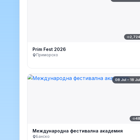
2,72
Prim Fest 2026
Приморско
08 Jul – 18 Ju
4
Международна фестивална академия
Банско