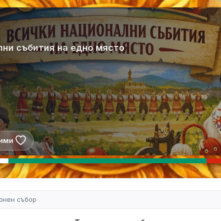
лни събития на едно място
ими
онен събор