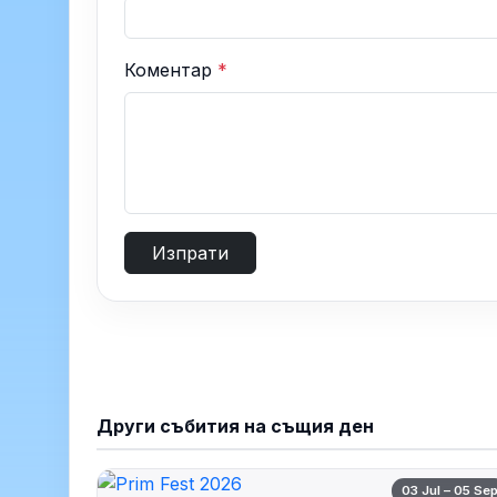
Коментар
*
Изпрати
Други събития на същия ден
03 Jul – 05 Se