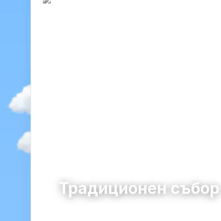
Традиционен събо
Гомотарци
община Видин · област Видин