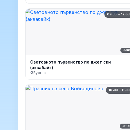
09 Jul – 12 Ju
6
Световното първенство по джет ски
(аквабайк)
Бургас
10 Jul – 11 Ju
19