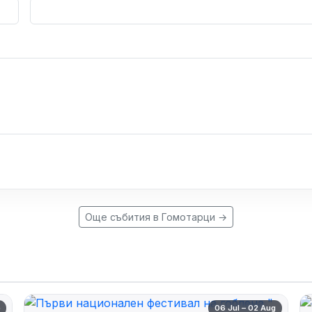
Още събития в Гомотарци →
p
06 Jul – 02 Aug