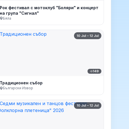
Рок фестивал с мотоклуб "Боляри" и концерт
на група "Сигнал"
Бяла
10 Jul – 12 Jul
149
Традиционен събор
Български Извор
10 Jul – 12 Jul