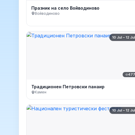
Празник на село Войводиново
Войводиново
10 Jul – 12 Ju
47
Традиционен Петровски панаир
Камен
10 Jul – 12 Ju