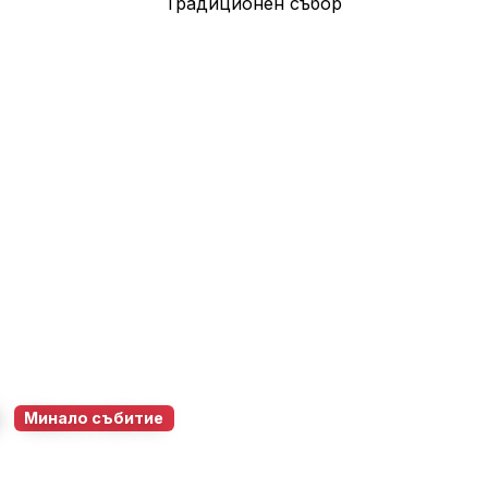
р
Минало събитие
11 юли 2026
18:00 – 22:00
68
1
0