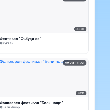
628
Фестивал "Събуди се"
Куклен
09 Jul – 11 Jul
211
Фолклорен фестивал "Бели нощи"
Бели Извор