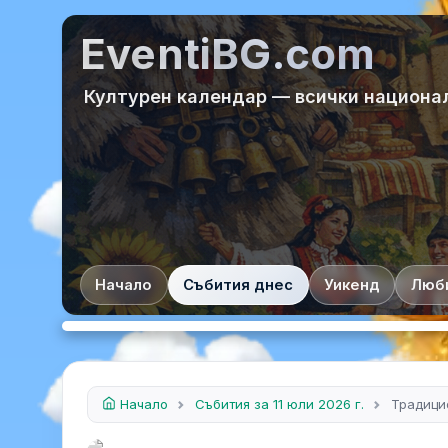
EventiBG.com
Културен календар — всички национа
Начало
Събития днес
Уикенд
Люб
Начало
Събития за 11 юли 2026 г.
Традици