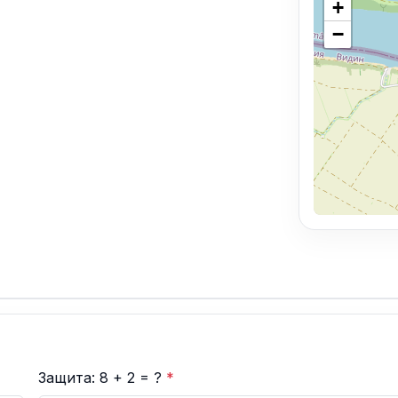
+
−
Защита: 8 + 2 = ?
*