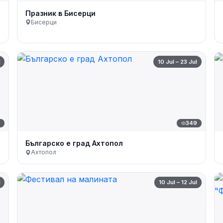
Празник в Бисерци
Бисерци
l
10 Jul – 23 Jul
7
349
Българско е град Ахтопол
Ахтопол
l
10 Jul – 12 Jul