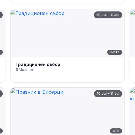
l
10 Jul – 11 Jul
6
237
Традиционен събор
Малево
l
10 Jul – 11 Jul
1
91