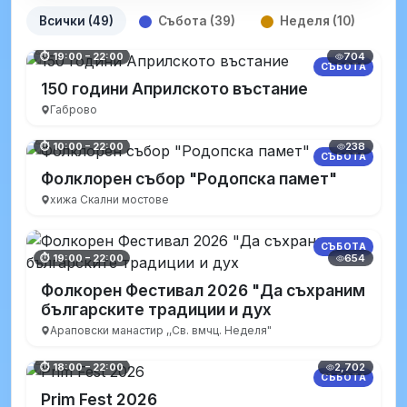
Всички (49)
Събота (39)
Неделя (10)
704
⏱ 19:00 – 22:00
СЪБОТА
150 години Априлското въстание
Габрово
238
⏱ 10:00 – 22:00
СЪБОТА
Фолклорен събор "Родопска памет"
хижа Скални мостове
СЪБОТА
654
⏱ 19:00 – 22:00
Фолкорен Фестивал 2026 "Да съхраним
българските традиции и дух
Араповски манастир ,,Св. вмчц. Неделя"
2,702
⏱ 18:00 – 22:00
СЪБОТА
Prim Fest 2026