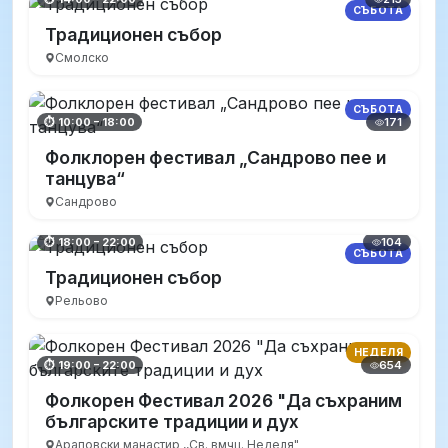
СЪБОТА
Традиционен събор
Смолско
СЪБОТА
171
⏱ 10:00 – 18:00
Фолклорен фестивал „Сандрово пее и
танцува“
Сандрово
104
⏱ 18:00 – 22:00
СЪБОТА
Традиционен събор
Рельово
НЕДЕЛЯ
654
⏱ 19:00 – 22:00
Фолкорен Фестивал 2026 "Да съхраним
българските традиции и дух
Араповски манастир ,,Св. вмчц. Неделя"