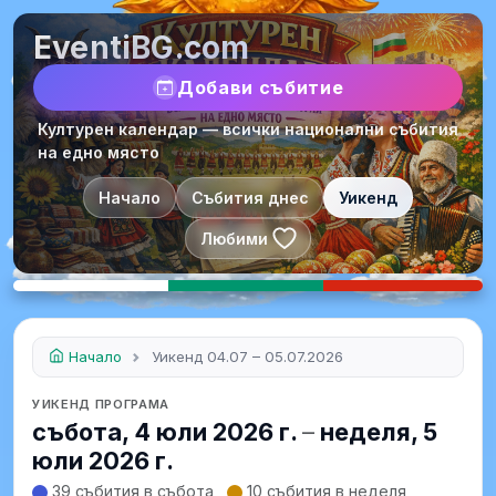
EventiBG.com
Добави събитие
Културен календар — всички национални събития
на едно място
Начало
Събития днес
Уикенд
Любими
Начало
Уикенд 04.07 – 05.07.2026
УИКЕНД ПРОГРАМА
събота, 4 юли 2026 г.
–
неделя, 5
юли 2026 г.
39 събития в събота
10 събития в неделя