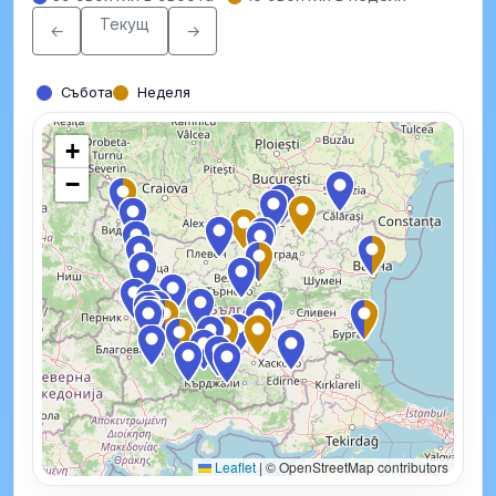
Текущ
←
→
Събота
Неделя
+
−
Leaflet
|
© OpenStreetMap contributors