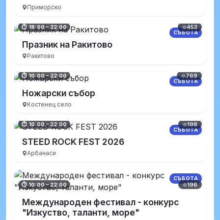
Приморско
453
⏱ 18:00 – 22:00
СЪБОТА
Празник на Ракитово
Ракитово
769
⏱ 10:00 – 22:00
СЪБОТА
Ножарски събор
Костенец село
198
⏱ 10:00 – 22:00
СЪБОТА
STEED ROCK FEST 2026
Арбанаси
СЪБОТА
196
⏱ 10:00 – 22:00
Международен фестивал - конкурс
"Изкуство, таланти, море"