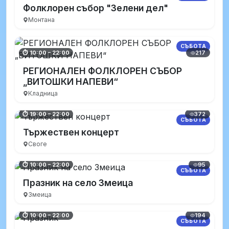
Фолклорен събор "Зелени дел"
Монтана
СЪБОТА
217
⏱ 10:00 – 22:00
РЕГИОНАЛЕН ФОЛКЛОРЕН СЪБОР
„ВИТОШКИ НАПЕВИ“
Кладница
372
⏱ 19:00 – 22:00
СЪБОТА
Тържествен концерт
Своге
95
⏱ 10:00 – 22:00
СЪБОТА
Празник на село Змеица
Змеица
194
⏱ 10:00 – 22:00
СЪБОТА