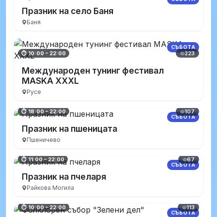
Празник на село Баня
Баня
СЪБОТА
223
⏱ 10:00 – 22:00
Международен тунинг фестивал
MASKA XXXL
Русе
107
⏱ 18:00 – 22:00
СЪБОТА
Празник на пшеницата
Пшеничево
67
⏱ 11:00 – 22:00
СЪБОТА
Празник на пчеларя
Райкова Могила
113
⏱ 10:00 – 22:00
СЪБОТА