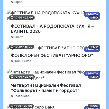
Варна
СЪБОТА
180
⏱ 10:00 – 22:00
ФЕСТИВАЛ НА РОДОПСКАТА КУХНЯ –
БАНИТЕ 2026
Баните
179
⏱ 10:30 – 18:00
СЪБОТА
ФОЛКЛОРЕН ФЕСТИВАЛ "АРНО ОРО"
Долни Окол
СЪБОТА
260
⏱ 10:00 – 22:00
Четвърти Национален Фестивал
"Фолклорът - памет и гордост"
Славяново
206
⏱ 11:30 – 22:00
СЪБОТА