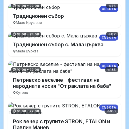
46
⏱ 19:00 – 22:00
СЪБОТА
Традиционен събор
Мало Крушево
87
⏱ 18:00 – 23:00
СЪБОТА
Традиционен събор с. Мала църква
Мала Църква
СЪБОТА
185
⏱ 10:00 – 22:00
Петривско веселие - фестивал на
народната носия "От раклата на баба"
Кутово
СЪБОТА
100
⏱ 10:00 – 22:00
Рок вечер с групите STRON, ETALON и
Павлин Манев