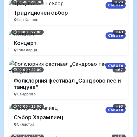
123
⏱ 18:30 – 22:00
СЪБОТА
Традиционен събор
Цар Калоян
43
⏱ 18:00 – 22:00
СЪБОТА
Концерт
Говедарци
СЪБОТА
67
⏱ 10:00 – 22:00
Фолклорния фестивал „Сандрово пее и
танцува“
Сандрово
93
⏱ 10:00 – 22:00
СЪБОТА
Събор Харамлиец
Силистра
213
⏱ 14:00 – 22:00