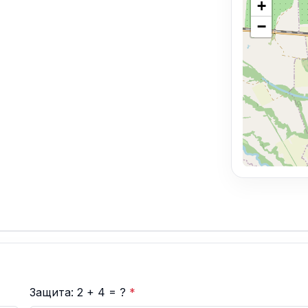
+
−
Защита: 2 + 4 = ?
*