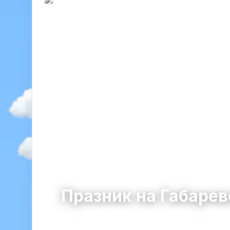
Празник на Габаре
Габарево
община Павел Баня · област С