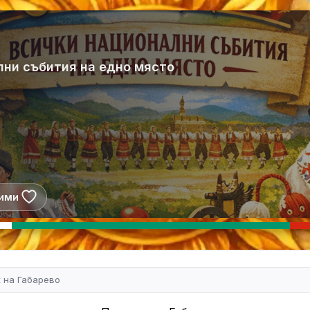
лни събития на едно място
ими
 на Габарево