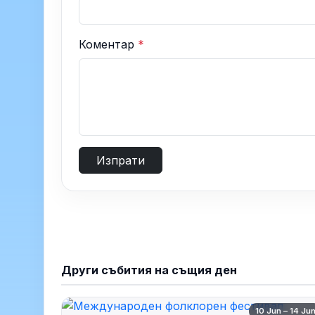
Коментар
*
Изпрати
Други събития на същия ден
10 Jun – 14 Ju