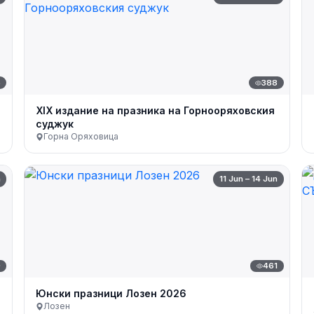
6
388
XIX издание на празника на Горнооряховския
суджук
Горна Оряховица
n
11 Jun – 14 Jun
0
461
Юнски празници Лозен 2026
Лозен