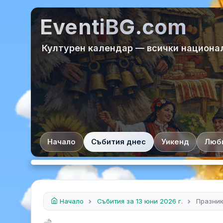
EventiBG.com
Културен календар — всички национа
Начало
Събития днес
Уикенд
Люб
Начало
Събития за 13 юни 2026 г.
Празник