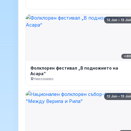
12 Jun – 13 Ju
8
Фолклорен фестивал „В подножието на
Асара“
Николаево
12 Jun – 13 Ju