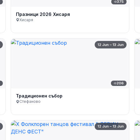
4
375
Празници 2026 Хисаря
Хисаря
n
12 Jun – 13 Jun
7
206
Традиционен събор
Стефаново
n
12 Jun – 13 Jun