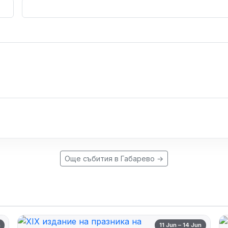
Още събития в Габарево →
n
11 Jun – 14 Jun