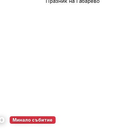
во
Минало събитие
тара Загора
13 юни 2026
19:00 – 22:00
95
0