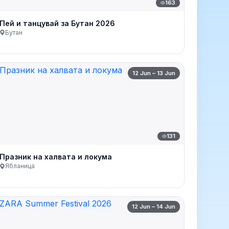
163
Пей и танцувай за Бутан 2026
Бутан
12 Jun – 13 Jun
131
Празник на халвата и локума
Ябланица
12 Jun – 14 Jun