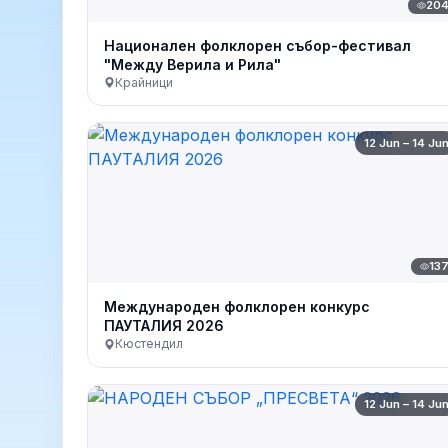
20
Национален фолклорен събор-фестивал
"Между Верила и Рила"
Крайници
12 Jun – 14 Ju
13
Международен фолклорен конкурс
ПАУТАЛИЯ 2026
Кюстендил
12 Jun – 14 Ju