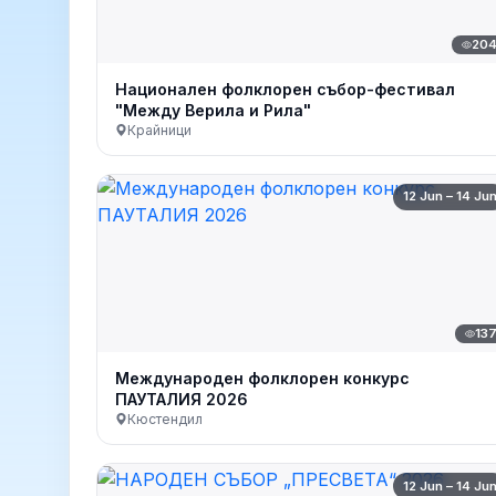
20
Национален фолклорен събор-фестивал
"Между Верила и Рила"
Крайници
12 Jun – 14 Ju
13
Международен фолклорен конкурс
ПАУТАЛИЯ 2026
Кюстендил
12 Jun – 14 Ju