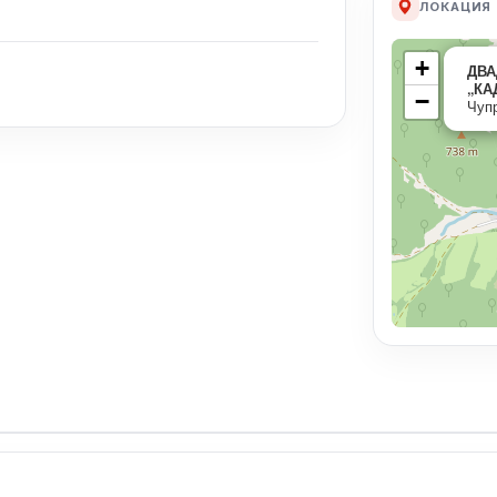
ЛОКАЦИЯ
+
ДВА
„КА
−
Чуп