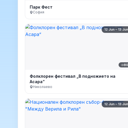
Парк Фест
София
12 Jun – 13 Ju
8
Фолклорен фестивал „В подножието на
Асара“
Николаево
12 Jun – 13 Ju