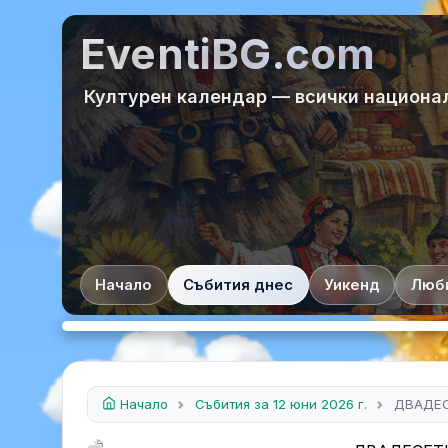
EventiBG.com
Културен календар — всички национа
Начало
Събития днес
Уикенд
Люб
Начало
Събития за 12 юни 2026 г.
ДВАДЕС