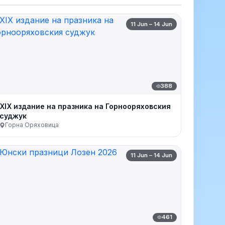
11 Jun – 14 Jun
388
XIX издание на празника на Горнооряховския
суджук
Горна Оряховица
11 Jun – 14 Jun
461