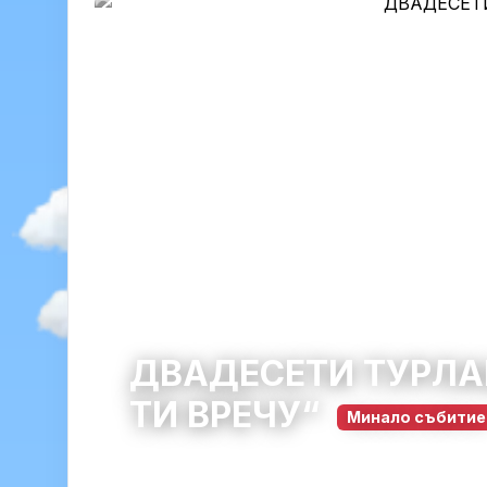
ДВАДЕСЕТИ ТУРЛА
ТИ ВРЕЧУ“
Минало събитие
Чупрене
община Чупрене · област Видин