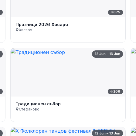
4
375
Празници 2026 Хисаря
Хисаря
n
12 Jun – 13 Jun
7
206
Традиционен събор
Стефаново
n
12 Jun – 13 Jun