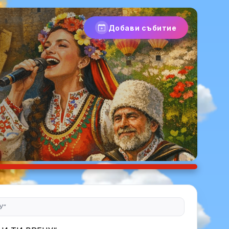
Добави събитие
У“