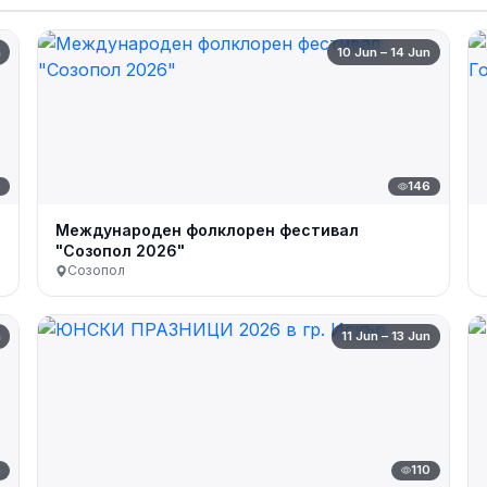
n
10 Jun – 14 Jun
5
146
Международен фолклорен фестивал
"Созопол 2026"
Созопол
n
11 Jun – 13 Jun
6
110