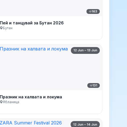
163
Пей и танцувай за Бутан 2026
Бутан
12 Jun – 13 Jun
131
Празник на халвата и локума
Ябланица
12 Jun – 14 Jun