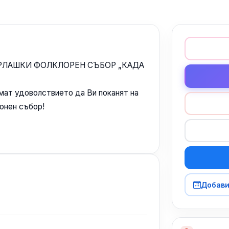
УРЛАШКИ ФОЛКЛОРЕН СЪБОР „КАДА
мат удоволствието да Ви поканят на
онен събор!
Добави